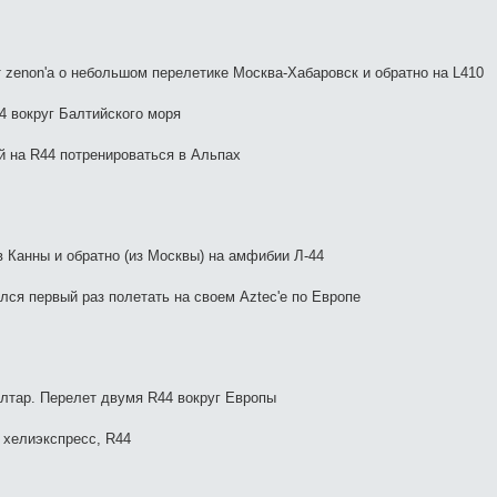
zenon'а о небольшом перелетике Москва-Хабаровск и обратно на L410
4 вокруг Балтийского моря
й на R44 потренироваться в Альпах
в Канны и обратно (из Москвы) на амфибии Л-44
ся первый раз полетать на своем Aztec'е по Европе
лтар. Перелет двумя R44 вокруг Европы
 хелиэкспресс, R44