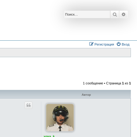
Поиск
Расш
Регистрация
Вход
1 сообщение • Страница
1
из
1
Автор
vova_k