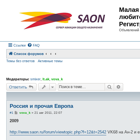
Малая 
любит
Регист
Объявлений 
Ссылки
FAQ
Список форумов
Темы без ответов
Активные темы
Модераторы:
smixer
,
lt.ak
,
vova_k
Поиск
Расшире
Ответить
Россия и прочая Европа
С
#1
vova_k
»
21 авг 2011, 22:07
о
о
2009
б
щ
е
http://www.saon.ru/forum/viewtopic.php?f=12&t=2542
VK68 на Ан-2 и е
н
и