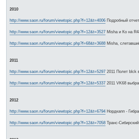
е
2010
http://www.saon.ru/forum/viewtopic.php?f=12&t=4006
Подробный отчет 
http://www.saon.ru/forum/viewtopic.php?f=12&t=3527
Misha и Ко на R4
http://www.saon.ru/forum/viewtopic.php?f=68&t=3688
Misha, слетавши
2011
http://www.saon.ru/forum/viewtopic.php?f=12&t=5297
2011 Полет blck 
http://www.saon.ru/forum/viewtopic.php?f=12&t=5337
2011 VK68 выбрал
2012
http://www.saon.ru/forum/viewtopic.php?f=12&t=6794
Нордкапп - Гибра
http://www.saon.ru/forum/viewtopic.php?f=12&t=7058
Транс-Сибирский