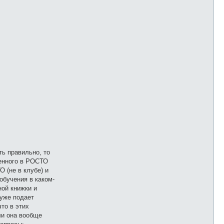
ть правильно, то
денного в РОСТО
 (не в клубе) и
обучения в каком-
ной книжки и
 уже подает
то в этих
ли она вообще