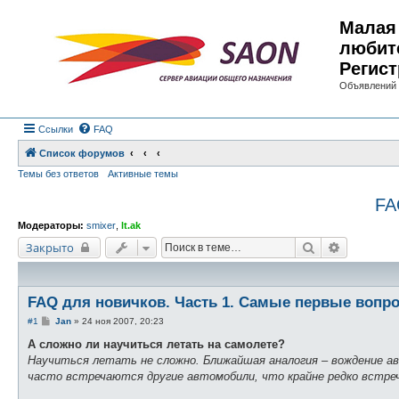
Малая 
любит
Регист
Объявлений 
Ссылки
FAQ
Список форумов
Темы без ответов
Активные темы
FA
Модераторы:
smixer
,
lt.ak
Поиск
Расширен
Закрыто
FAQ для новичков. Часть 1. Самые первые вопро
С
#1
Jan
»
24 ноя 2007, 20:23
о
о
А сложно ли научиться летать на самолете?
б
Научиться летать не сложно. Ближайшая аналогия – вождение ав
щ
е
часто встречаются другие автомобили, что крайне редко встреч
н
и