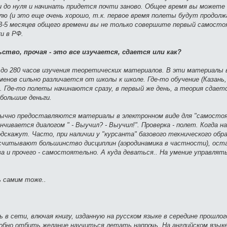
и до нуля и начинать придется почти заново. Общее время вы можете
лю (и это еще очень хорошо, т.к. первое время полеты будут продолж
за 3-5 месяцев общего времени вы не только совершите первый самост
и в РФ.
тво, прочая - это все изучается, сдается или как?
0 до 280 часов изучения теоретических материалов. В эти материалы 
менов сильно различается от школы к школе. Где-то обучение (Казань,
 Где-то полеты начинаются сразу, в первый же день, а теория сдает
большие деньги.
Обычно предоставляются материалы в электронном виде для "самосто
нчивается диалогом " - Выучил? - Выучил!". Проверка - полет. Когда н
дскажут. Часто, при наличии у "курсанта" базового технического обр
асчитывают большинство дисциплин (аэродинамика в частности), ост
а и прочего - самостоятельно. А куда деваться.. На умение управля
 самим тоже..
 сети, влючая книгу, изданную на русском языке в середине прошлого
бно отбить желание научиться летать напрочь. На английском язык