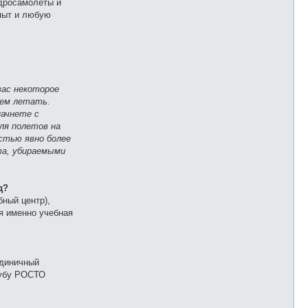
идросамолеты и
опыт и любую
вас некоторое
чем летать.
начнете с
для полетов на
остью явно более
та, убираемыми
д?
бный центр),
ая именно учебная
единичный
клубу РОСТО