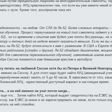
ятным путем официальную лицензию на многодвигательные самолеты, г
ереподготовку. АУЦ привлекателен тем, что если вы уже имеете некий 
ать с нуля. Кроме того, альтернатив пока нет.
ределенности - на любом. От СЛА до Як-52. Более сложные аппараты –
я обучения. Процесс переучивания на новый тип самолета займет у 
к-52) , но со временем и опытом вам будет уже почти без разницы, на 
етру и летных дней на неделе может оказаться меньше. Если же вы 
лись на Як-52, будут относиться к вам с уважением. В США и Европе 
ько рейтингов (complex и другие). Як-52 обладает двигателем, мощн
 США для самолетов первоначального обучения), изменяемым шагом вин
любая Сессна покажется вам домашним креслом в автобусе.
огу летать на любимой Сессне хотя бы из Питера в Великий Новгоро
 именно на Сессну. А для этого надо будет найти АУЦ (авиационный уче
Переобучение может занять от 5 до 42 часов. В зависимости от того, как
Казанский АУЦ - единственный доступный вариант в настоящее время.
а... а на ней именно не учат почти нигде...
ть еще что... Затем найти АУЦ, который выдает свидетельства на ЕЭВС (
ссну, как ЕЭВС (а иначе и не зарегистрировать ее никак, если только 
етать на ней спокойно.