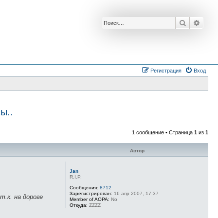
Поиск
Расш
Регистрация
Вход
ы..
1 сообщение • Страница
1
из
1
Автор
Jan
R.I.P.
Сообщения:
8712
Зарегистрирован:
16 апр 2007, 17:37
.к. на дороге
Member of AOPA:
No
Откуда:
ZZZZ