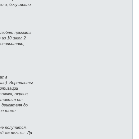
о и, безусловно,
е любят прыгать
 из 10 школ 2
довольствие,
ас в
 час). Вертолеты
ортизации
оянка, охрана,
читается от
 двигателя до
рое тоже
не получится.
й же пользы. Да