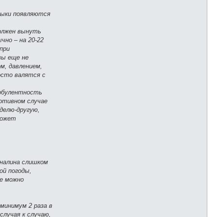
выки появляются
ь
должен вынуть
чно – на 20-22
при
вы еще не
м, давлением,
осто валятся с
урбулентность
ротивном случае
еделю-другую,
может
еналина слишком
ой погоды,
же можно
минимум 2 раза в
случая к случаю,