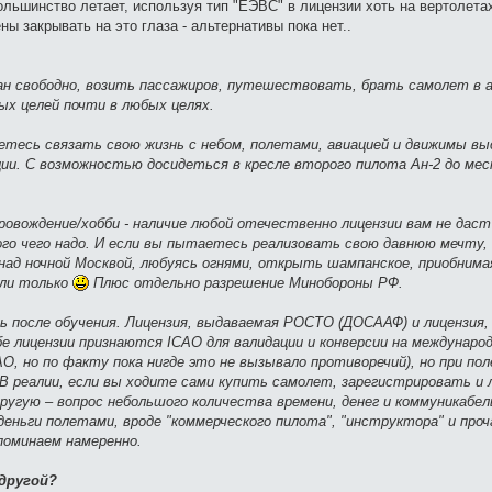
 большинство летает, используя тип "ЕЭВС" в лицензии хоть на вертолета
ы закрывать на это глаза - альтернативы пока нет..
н свободно, возить пассажиров, путешествовать, брать самолет в а
ых целей почти в любых целях.
аетесь связать свою жизнь с небом, полетами, авиацией и движимы вы
ации. С возможностью досидеться в кресле второго пилота Ан-2 до ме
овождение/хобби - наличие любой отечественно лицензии вам не даст
ного чего надо. И если вы пытаетесь реализовать свою давнюю мечту
 над ночной Москвой, любуясь огнями, открыть шампанское, приобнима
сли только
Плюс отдельно разрешение Минобороны РФ.
ь после обучения. Лицензия, выдаваемая РОСТО (ДОСААФ) и лицензия,
е лицензии признаются ICAO для валидации и конверсии на международ
, но по факту пока нигде это не вызывало противоречий), но при по
 реалии, если вы ходите сами купить самолет, зарегистрировать и
другую – вопрос небольшого количества времени, денег и коммуникабе
ньги полетами, вроде "коммерческого пилота", "инструктора" и проч
поминаем намеренно.
другой?