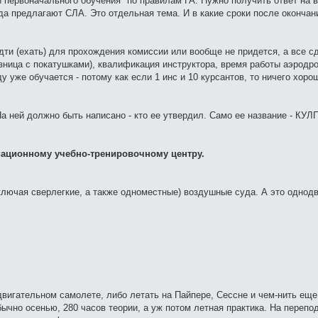
 первоначального обучения" по правилам ГА. Нужно получить ответ на 
а предлагают СЛА. Это отдельная тема. И в какие сроки после окончан
ти (ехать) для прохождения комиссии или вообще не придется, а все сд
азница с покатушками), квалификация инструктора, время работы аэродр
ду уже обучается - потому как если 1 инс и 10 курсантов, то ничего хоро
На ней должно быть написано - кто ее утвердил. Само ее название - КУЛ
виационному учебно-тренировочному центру.
включая сверлегкие, а также одноместные) воздушные суда. А это однод
вигательном самолете, либо летать на Пайпере, Сессне и чем-нить еще
ычно осенью, 280 часов теории, а уж потом летная практика. На перепо