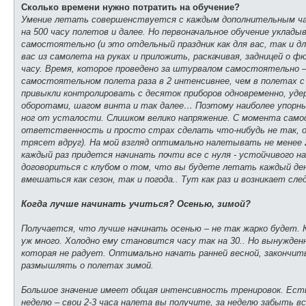
е
Сколько времени нужно потратить на обучение?
Умение летать совершенствуется с каждым дополнительным ча
на 500 часу полетов и далее. Но первоначальное обучение уклады
самостоятельно (и это отдельный праздник как для вас, так и д
вас из самолета на руках и приложить, раскачивая, задницей о ф
часу. Время, которое проведено за штурвалом самостоятельно –
самостоятельном полета раза в 2 интенсивнее, чем в полетах с
привыкли контролировать с десяток приборов одновременно, уде
оборотами, шагом винта и так далее… Поэтому наиболее упорные
ног от усталости. Слишком велико напряжение. С момента сам
ответственность и просто страх сделать что-нибудь не так, 
трясет вдруг). На мой взгляд оптимально налетывать не менее 2
каждый раз придется начинать почти все с нуля - устойчивого н
договориться с клубом о том, что вы будете летать каждый де
вмешаться как сезон, так и погода.. Тут как раз и возникает сл
Когда лучше начинать учиться? Осенью, зимой?
Получается, что лучше начинать осенью – не так жарко будет. 
уж много. Холодно ему становится часу так на 30.. Но вынужде
которая не радует. Оптимально начать ранней весной, закончи
размышлять о полетах зимой.
Большое значение имеет общая интенсивность тренировок. Есть 
неделю – свои 2-3 часа налета вы получите, за неделю забыть в