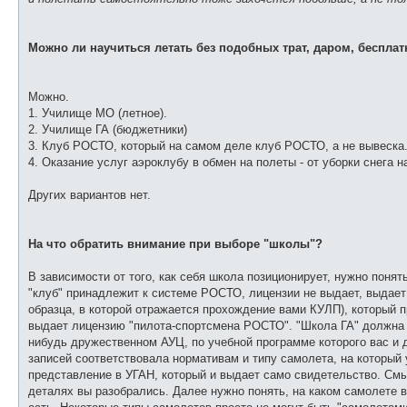
Можно ли научиться летать без подобных трат, даром, бесплат
Можно.
1. Училище МО (летное).
2. Училище ГА (бюджетники)
3. Клуб РОСТО, который на самом деле клуб РОСТО, а не вывеска.
4. Оказание услуг аэроклубу в обмен на полеты - от уборки снега на
Других вариантов нет.
На что обратить внимание при выборе "школы"?
В зависимости от того, как себя школа позиционирует, нужно понят
"клуб" принадлежит к системе РОСТО, лицензии не выдает, выдае
образца, в которой отражается прохождение вами КУЛП), который 
выдает лицензию "пилота-спортсмена РОСТО". "Школа ГА" должна 
нибудь дружественном АУЦ, по учебной программе которого вас и 
записей соответствовала нормативам и типу самолета, на который 
представление в УГАН, который и выдает само свидетельство. Смы
деталях вы разобрались. Далее нужно понять, на каком самолете в