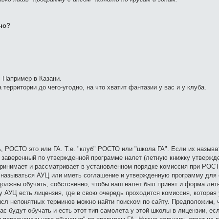
но?
 Например в Казани.
 территории до чего-угодно, на что хватит фантазии у вас и у клуба.
ь, РОСТО это или ГА. Т.е. "клуб" РОСТО или "школа ГА". Если их называ
т заверенный по утвержденной программе налет (летную книжку утверж
принимает и рассматривает в установленном порядке комиссия при РОСТО
называться АУЦ или иметь соглашение и утвержденную программу для 
должны обучать, собстсвенно, чтобы ваш налет был принят и форма лет
у АУЦ есть лицензия, где в свою очередь проходится комиссия, которая
сл непонятных терминов можно найти поиском по сайту. Предположим, ч
ас будут обучать и есть этот тип самолета у этой школы в лицензии, ес