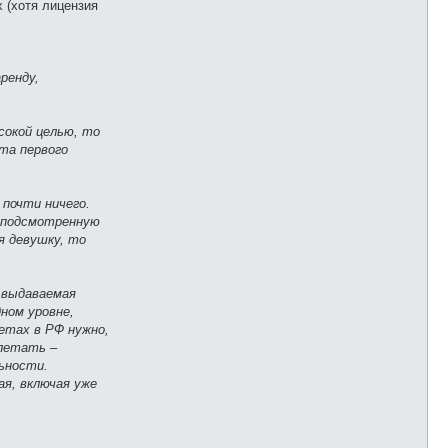
х (хотя лицензия
ренду,
сокой целью, то
ста первого
 почти ничего.
, подсмотренную
я девушку, то
 выдаваемая
ном уровне,
летах в РФ нужно,
 летать –
льности.
ая, включая уже