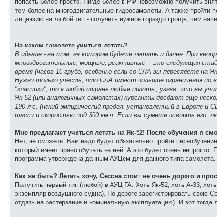
попасть более просто. Нигде более в РФ невозможно получить вн
тем более на многодвигательные гидросамолеты. А также пройти п
лицензию на любой тип - получить нужное гораздо проще, чем начин
На каком самолете учиться летать?
В идеале - на том, на котором будете летать и далее. При неоп
многодвигательные, мощные, реактивные – это следующая стади
время (часов 10 грубо, особенно если со СЛА вы пересядете на Я
Нужно только учесть, что СЛА имеют большие ограничения по в
"классики", то в любой стране любые пилоты, узнав, что вы учи
Як-52 (или аналогичных самолетах) курсанты досдают еще нескол
190 л.с. (некий эмпирический предел, установленный в Европе и
шасси и скоростью под 300 км.ч. Если вы сумете освоить его, 
Мне предлагают учиться летать на Як-52! После обучения я см
Нет, не сможете. Вам надо будет обязательно пройти переобучение
который имеет право обучать на ней. А это будет очень непросто. 
программа утверждена данным АУЦем для данного типа самолета. 
Как же быть? Летать хочу, Сессна стоит не очень дорого и прост
Получить первый тип (любой) в АУЦ ГА. Хоть Як-52, хоть А-33, хо
экземпляр воздушного судна). По дороге зарегистрировать свою Се
отдать на растерзание и номинальную эксплуатацию). И вот тогда л