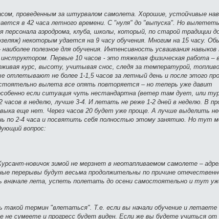
сом, проведенным за штурвалом самолета. Хорошие, устойчивые на
вается в 42 часа летного времени. С "нуля" до "выпуска". Но вылетет
ля персонала аэродрома, клуба, школы, который, по старой традиции 
юзеляж) некоторым удается на 9 часу обучения. Многим на 15 часу. Обы
 наиболее полезное для обучения. Интенсивность усваивания навыков 
 инструктором. Первые 10 часов - это тяжелая физическая работа – 
рживая курс, высоту, учитывая снос, следя за температурой, топливо
 отлетывают не более 1-1,5 часов за летный день и после этого пр
остоятельно вылета все опять повторяется – но теперь уже давит
особенно если ситуация чуть нестандартна (ветер там дует, или т
 часов в неделю, лучше 3-4. И летать не реже 1-2 дней в неделю. В п
авыка еще нет. Через часов 20 будет уже проще. А лучше выделить н
нь по 2-4 часа и посвятить себя полностью этому занятию. Но тут 
едующий вопрос:
Курсант-новичок зимой не мерзнет в неотапливаемом самолете – адр
нные перерывы будут весьма продолжительны по причине отечественн
ть вначале лета, успеть полетать до осени самостоятельно и тут у
такой термин "влетаться". Т.е. если вы начали обучение и летаете 
се не сумеете и прогресс будет виден. Если же вы будете учиться от 