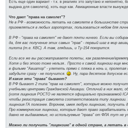
Есть еще один вариант - т.к. в реалиях это запутано и непонятно,
выдана для самолета), хоть еще как. Авиационные власти вынужден
Что дают "права на самолет"?
Не в РФ - возможность летать на самолете в большинстве стра
приземляться в любых аэропортах, пользоваться небом для личн
В РФ - "права на самолет" не дают почти ничего. Если вы собир
да, для вас получение этих самых "прав" - первый шаг в мир ави
пилота (т.е. КВС). А там, глядишь, и Ту-154 покорится.
Если все же вы рассматриваете полеты, как развлечение/времяпр
Хотя и без этого тоже нельзя.. Просто к самой лицензии еще м
в фильме "Авиатор" - улететь прямо с пляжа в ночь и, пролетая
забудьте сразу - не получится.
. Ну, пара десятков допусков е
И какие эти "права" бывают?
В РФ бывают 2 типа "прав на самолет", которые можно получит
учебными центрами Гражданской Авиации. Отличий в них мало, об
(хотя лицензия РОСТО не является официально признаваемой ICAO
чтобы регистрация самолета соответствовала типу лицензии. В
лицензия ГА полезнее. Впрочем, имея любую лицензию, получить 
Про коммерческие лицензии, которые дают право зарабатывать де
давно не выдаваемые, но используемые "права" от ФЛА тут не у
Можно ли получить "лицензию" в одной стране, а летать в 