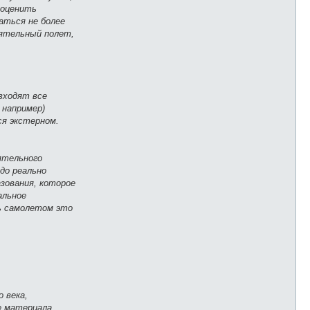
 оценить
аться не более
оятельный полет,
входят все
 например)
ся экстерном.
ятельного
адо реально
азования, которое
альное
ть самолетом это
 века,
е материала