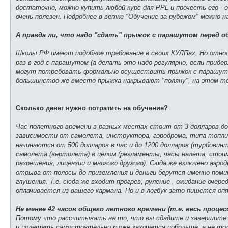
достаточно, можно купить любой курс для PPL и прочесть его - о
очень полезен. Подробнее в ветке "Обучение за рубежом" можно н
А правда ли, что надо "сдать" прыжок с парашутом перед 
Школы РФ имеют подобное требование в своих КУЛПах. Но относ
раз в год с парашутом (а делать это надо регулярно, если приде
могут потребовать формально осуществить прыжок с парашутом
большинство же вместо прыжка накрывают "поляну", на этом т
Сколько денег нужно потратить на обучение?
Час полетного времени в разных местах стоит от 3 долларов до 7
зависимости от самолета, инструктора, аэродрома, типа топли
начинаются от 500 долларов в час и до 1200 долларов (турбови
самолета (вертолета) в целом (регламенты, часы налета, стоим
разрешения, лицензии и многого другого). Сюда же включено аэр
отрыва от полосы до приземления и деньги берутся именно поми
глушения. Т.е. сюда же входит прогрев, руление , ожидание оче
оплачивается из вашего кармана. Но и в логбук зато пишется опя
Не менее 42 часов общего летного времени (т.е. весь процес
Потому что рассчитывать на то, что вы сдадите и завершите пр
и полетать самостоятельно тоже захочется побольше, а не толь