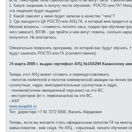
есть. Некоторые типы самолетов просто не могут быть "самолетами
1. Какую лицензию я получу после обучения - РОСТО или ГА? Иногд
эта лицензия будет выдана?
2. Какой самолет у меня будет записан в качестве "типа"?
3. Где находится ЦК РОСТО или АУЦ ГА, в который мне придется ид
Мелкие вопросы - стоимость летного часа, скидки при обучении (р
чего зависит), ВЛЭК - где пройти и чем могут помочь, сколько наро
получится. Не влетаетесь.
Обязательно попросить программу, по которой вас будут обучать. 
будут означать РОСТО или ГА (соответственно).
2
4 марта 2008 г. выдан сертифкат АУЦ №143/294 Казанскому а
Теперь этот АУЦ может готовить и переподготавливать:
- пилотов-любителей и пилотов коммерческой авиации на легкие (
сухопутные, гидро; многодвигательные сухопутные и гидро,
- техников(точнее авиационный персонал) на эти ВС,
- инстуркторов (вт.ч. первоначалка) на эти ВС,
- АХР.
www.aviapilot.ru
Тел. директора +7 91 7272 5050, Василь Айдарович
Теперь, если вы желаете стать официальным пилотом ГА на многод
замысловатом - вам сюда. Но АУЦ - серьезный, начало обучения об