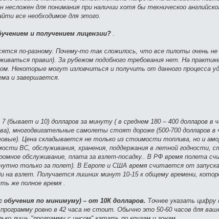
н несложен для понимания при наличии хотя бы техническоо английског
айти все необходимое для этого.
обучением и получением лицензии?
.
ятся по-разному. Почему-то так сложилось, что все пилоты очень н
рживаться правил). За рубежом подобного требования нет. На практике
. Некоторые могут изловчиться и получить от данного процесса у
ема и завершается.
 (бывает и 10) долларов за минуту ( в среднем 180 – 400 долларов в ч
ва), многодвигательные самолеты стоят дороже (500-700 долларов в
нтовые). Цена складывается не только из стоимости топлива, но и ам
ости ВС, обслуживания, хранения, поддержания в летной годности, ст
одромное обслуживание, плата за взлет-посадку.. В РФ время полета с
нутно только за полет). В Европе и США время считается от запуска
реди на взлет. Получается лишних минут 10-15 к общему времени, кото
ть же полное время .
с обучения по минимуму) – от 10К долларов.
Точнее указать цифру 
ограмму ровно в 42 часа не стоит. Обычно это 50-60 часов для ваше
ко лишь "программу с инсом" катать по кругам и зонам.