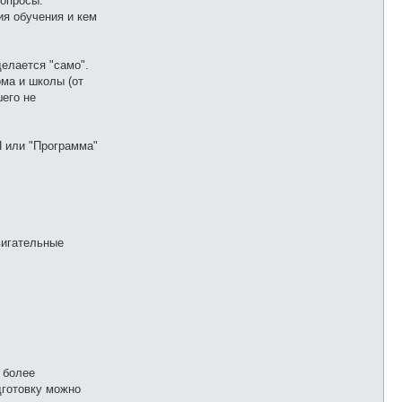
вопросы:
ия обучения и кем
елается "само".
ома и школы (от
шего не
П или "Программа"
вигательные
 более
дготовку можно