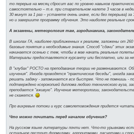
то перерыв на месяц сбросит вас по уровню навыков практическ
самостоятельно – т.е. при старательном налете 3 часов в неде
30 минут за 1 раз – устанете очень иначе, если без перерыва) 
но и завершите программу обучения. Это наиболее реальные срок
А экзамены, метеорология там, аэродинамика, законодательс
В школах ГА, наиболее приближенных к реалиям, заложены от 26
базовые понятия и необходимые знания. Способ "сдачи" этих экза
начинается осенью с тем, чтобы в мае начать реальные полеты.
Материалы предоставляются курсанту или бесплатно, или за не
В "клубах" РОСТО на преподавание теории не размениваются. 
изучения". Иногда проводятся "практические беседы", иногда зака
решать задачу - запоминается все быстрее. Что не помнишь - по
подтверждено ксерокопией диплома любого технического вуза, з
преподается "вживую". Изучение метеорологии, законодательств
не скажется.
Про вихревые потоки и курс самолетовождения придется читать
Что можно почитать перед началом обучения?
На русском языке литературы почти нет. Что-то урывками есть в
остальное пестрит формулами, алгоритмами, расчетами и спосо