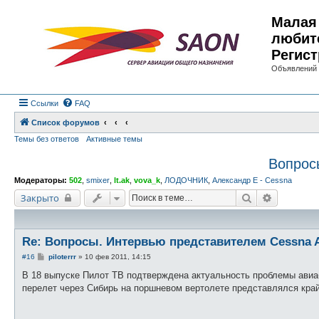
Малая 
любит
Регист
Объявлений 
Ссылки
FAQ
Список форумов
Темы без ответов
Активные темы
Вопросы
Модераторы:
502
,
smixer
,
lt.ak
,
vova_k
,
ЛОДОЧНИК
,
Александр E - Cessna
Поиск
Расширен
Закрыто
Re: Вопросы. Интервью представителем Cessna Ac
С
#16
piloterrr
»
10 фев 2011, 14:15
о
о
В 18 выпуске Пилот ТВ подтверждена актуальность проблемы авиаб
б
перелет через Сибирь на поршневом вертолете представлялся кр
щ
е
н
и