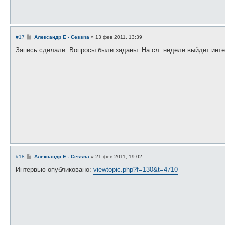
е
С
#17
Александр E - Cessna
»
13 фев 2011, 13:39
о
о
Запись сделали. Вопросы были заданы. На сл. неделе выйдет инт
б
щ
е
н
и
е
С
#18
Александр E - Cessna
»
21 фев 2011, 19:02
о
о
Интервью опубликовано:
viewtopic.php?f=130&t=4710
б
щ
е
н
и
е