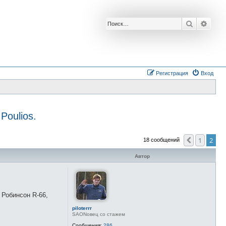
Поиск
Расш
Регистрация
Вход
Poulios.
1
2
Пред.
18 сообщений
Автор
 Робинсон R-66,
piloterrr
SAONовец со стажем
Сообщения:
286