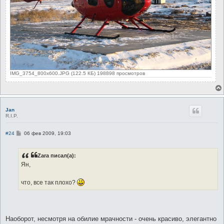
IMG_3754_800x600.JPG (122.5 КБ) 198898 просмотров
Jan
R.I.P.
С
#24
06 фев 2009, 19:03
о
о
б
Zara писал(а):
щ
е
Ян,
н
и
е
что, все так плохо?
Наоборот, несмотря на обилие мрачности - очень красиво, элегантно