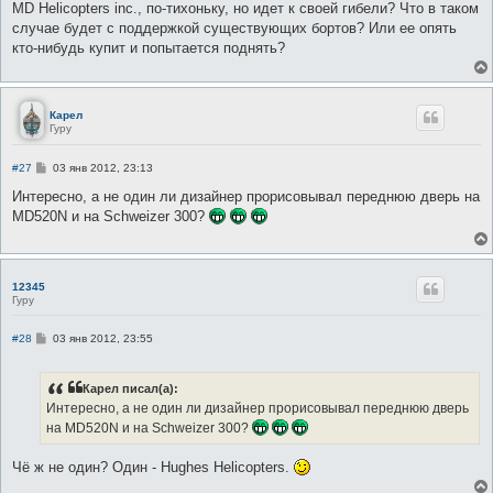
о
MD Helicopters inc., по-тихоньку, но идет к своей гибели? Что в таком
б
случае будет с поддержкой существующих бортов? Или ее опять
щ
е
кто-нибудь купит и попытается поднять?
н
и
е
Карел
Гуру
С
#27
03 янв 2012, 23:13
о
о
Интересно, а не один ли дизайнер прорисовывал переднюю дверь на
б
MD520N и на Schweizer 300?
щ
е
н
и
е
12345
Гуру
С
#28
03 янв 2012, 23:55
о
о
б
Карел писал(а):
щ
е
Интересно, а не один ли дизайнер прорисовывал переднюю дверь
н
на MD520N и на Schweizer 300?
и
е
Чё ж не один? Один - Hughes Helicopters.