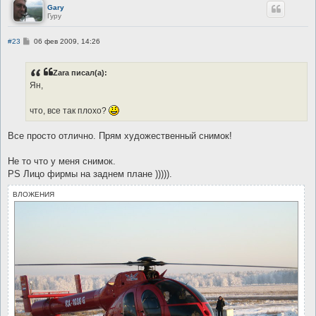
Gary
Гуру
С
#23
06 фев 2009, 14:26
о
о
б
Zara писал(а):
щ
е
Ян,
н
и
е
что, все так плохо?
Все просто отлично. Прям художественный снимок!
Не то что у меня снимок.
PS Лицо фирмы на заднем плане ))))).
ВЛОЖЕНИЯ