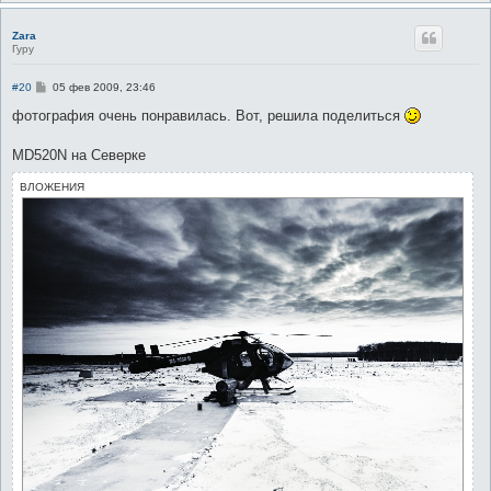
Zara
Гуру
С
#20
05 фев 2009, 23:46
о
о
фотография очень понравилась. Вот, решила поделиться
б
щ
е
MD520N на Северке
н
и
ВЛОЖЕНИЯ
е