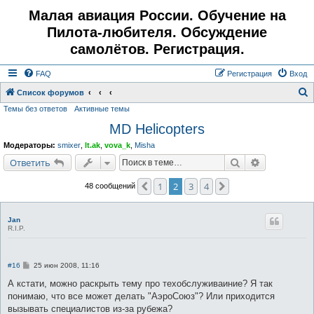
Малая авиация России. Обучение на
Пилота-любителя. Обсуждение
самолётов. Регистрация.
FAQ
Регистрация
Вход
Список форумов
Темы без ответов
Активные темы
о
MD Helicopters
и
с
Модераторы:
smixer
,
lt.ak
,
vova_k
,
Misha
к
Поиск
Расширенн
Ответить
1
2
3
4
Пред.
След.
48 сообщений
Jan
R.I.P.
С
#16
25 июн 2008, 11:16
о
о
А кстати, можно раскрыть тему про техобслуживаиние? Я так
б
понимаю, что все может делать "АэроСоюз"? Или приходится
щ
е
вызывать специалистов из-за рубежа?