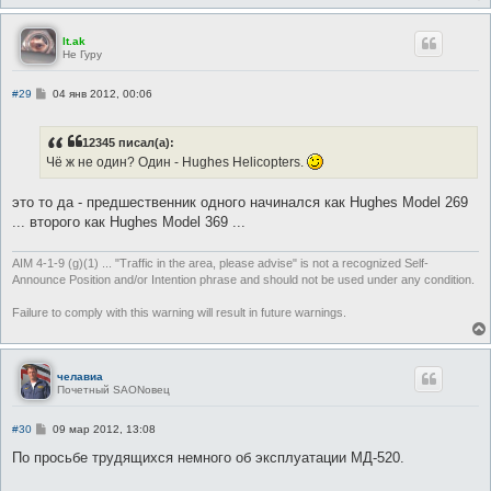
lt.ak
Не Гуру
С
#29
04 янв 2012, 00:06
о
о
б
12345 писал(а):
щ
е
Чё ж не один? Один - Hughes Helicopters.
н
и
е
это то да - предшественник одного начинался как Hughes Model 269
... второго как Hughes Model 369 ...
AIM 4-1-9 (g)(1) ... "Traffic in the area, please advise" is not a recognized Self-
Announce Position and/or Intention phrase and should not be used under any condition.
Failure to comply with this warning will result in future warnings.
челавиа
Почетный SAONовец
С
#30
09 мар 2012, 13:08
о
о
По просьбе трудящихся немного об эксплуатации МД-520.
б
щ