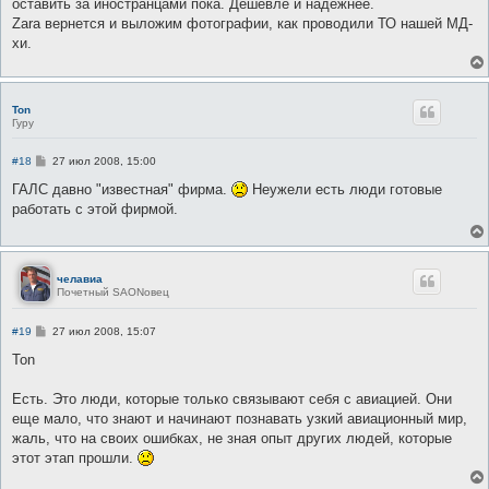
оставить за иностранцами пока. Дешевле и надежнее.
Zara вернется и выложим фотографии, как проводили ТО нашей МД-
хи.
Ton
Гуру
С
#18
27 июл 2008, 15:00
о
о
ГАЛС давно "известная" фирма.
Неужели есть люди готовые
б
работать с этой фирмой.
щ
е
н
и
е
челавиа
Почетный SAONовец
С
#19
27 июл 2008, 15:07
о
о
Ton
б
щ
е
Есть. Это люди, которые только связывают себя с авиацией. Они
н
еще мало, что знают и начинают познавать узкий авиационный мир,
и
е
жаль, что на своих ошибках, не зная опыт других людей, которые
этот этап прошли.