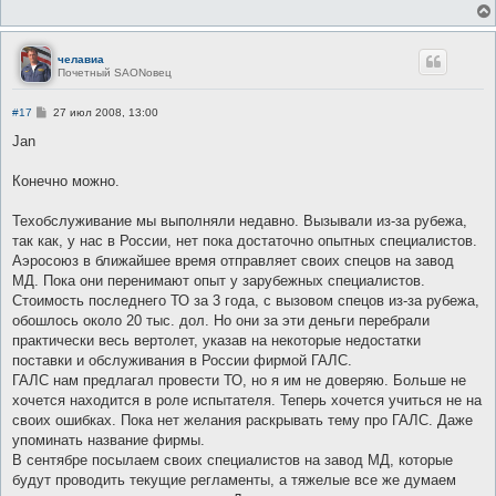
н
и
е
челавиа
Почетный SAONовец
С
#17
27 июл 2008, 13:00
о
о
Jan
б
щ
е
Конечно можно.
н
и
е
Техобслуживание мы выполняли недавно. Вызывали из-за рубежа,
так как, у нас в России, нет пока достаточно опытных специалистов.
Аэросоюз в ближайшее время отправляет своих спецов на завод
МД. Пока они перенимают опыт у зарубежных специалистов.
Стоимость последнего ТО за 3 года, с вызовом спецов из-за рубежа,
обошлось около 20 тыс. дол. Но они за эти деньги перебрали
практически весь вертолет, указав на некоторые недостатки
поставки и обслуживания в России фирмой ГАЛС.
ГАЛС нам предлагал провести ТО, но я им не доверяю. Больше не
хочется находится в роле испытателя. Теперь хочется учиться не на
своих ошибках. Пока нет желания раскрывать тему про ГАЛС. Даже
упоминать название фирмы.
В сентябре посылаем своих специалистов на завод МД, которые
будут проводить текущие регламенты, а тяжелые все же думаем