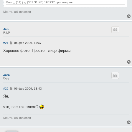
Фото_ (31).jpg (332.31 КБ) 198937 просмотров
Мечты сбываются ...
Jan
R.I.P.
С
#21
06 фев 2009, 11:47
о
о
Хорошее фото. Просто - лицо фирмы.
б
щ
е
н
и
е
Zara
Гуру
С
#22
06 фев 2009, 13:43
о
о
Ян,
б
щ
е
что, все так плохо?
н
и
е
Мечты сбываются ...