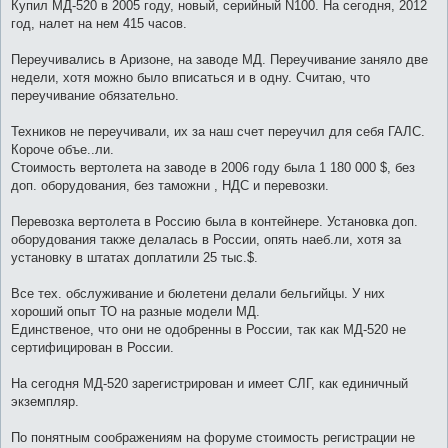
е
Купил МД-520 в 2005 году, новый, серийный N100. На сегодня, 2012
н
год, налет на нем 415 часов.
и
е
Переучивались в Аризоне, на заводе МД. Переучивание заняло две
недели, хотя можно было вписаться и в одну. Считаю, что
переучивание обязательно.
Техников не переучивали, их за наш счет переучил для себя ГАЛС.
Короче объе..ли.
Стоимость вертолета на заводе в 2006 году была 1 180 000 $, без
доп. оборудования, без таможни , НДС и перевозки.
Перевозка вертолета в Россию была в контейнере. Установка доп.
оборудования также делалась в России, опять наеб.ли, хотя за
установку в штатах доплатили 25 тыс.$.
Все тех. обслуживание и бюлетени делали бельгийцы. У них
хороший опыт ТО на разные модели МД.
Единственое, что они не одобренны в России, так как МД-520 не
сертифицирован в России.
На сегодня МД-520 зарегистрирован и имеет СЛГ, как единичный
экземпляр.
По понятным соображениям на форуме стоимость регистрации не