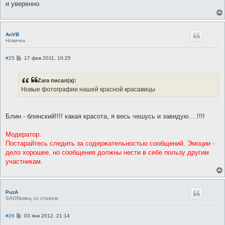
и уверенно.
AnVB
Новичок
С
#25
17 фев 2011, 10:25
о
о
б
Zara писал(а):
щ
е
Новые фотографии нашей красной красавицы
н
и
е
Блин - блинский!!!! какая красота, я весь чешусь и завидую....!!!!
Модератор:
Постарайтесь следить за содержательностью сообщений. Эмоции -
дело хорошее, но сообщения должны нести в себе пользу другим
участникам.
PuzA
SAONовец со стажем
С
#26
03 янв 2012, 21:14
о