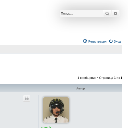
Поиск
Расш
Регистрация
Вход
1 сообщение • Страница
1
из
1
Автор
vova_k