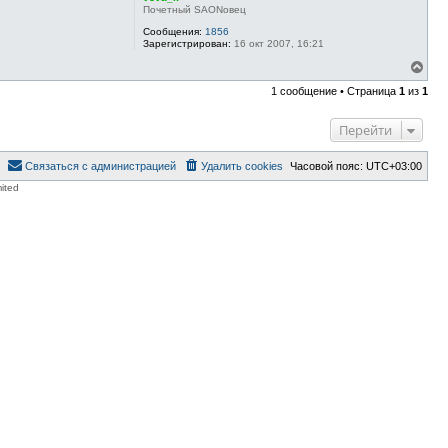
Почетный SAONовец
Сообщения:
1856
Зарегистрирован:
16 окт 2007, 16:21
В
е
1 сообщение • Страница
1
из
1
р
н
у
Перейти
т
ь
с
Связаться с администрацией
Удалить cookies
Часовой пояс:
UTC+03:00
я
ited
к
н
а
ч
а
л
у