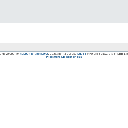
le developer by
support forum tricolor
,
Создано на основе
phpBB
® Forum Software © phpBB Lim
Русская поддержка phpBB