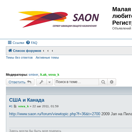
Малая 
любит
Регист
Объявлений 
Ссылки
FAQ
Список форумов
Темы без ответов
Активные темы
Модераторы:
smixer
,
lt.ak
,
vova_k
Поиск
Расшире
Ответить
США и Канада
С
#1
vova_k
»
22 авг 2011, 01:59
о
о
http://www.saon.ru/forum/viewtopic.php?f=36&t=2700
2009 Jan на Пила
б
щ
е
н
и
Здесь могла бы быть моя подпись