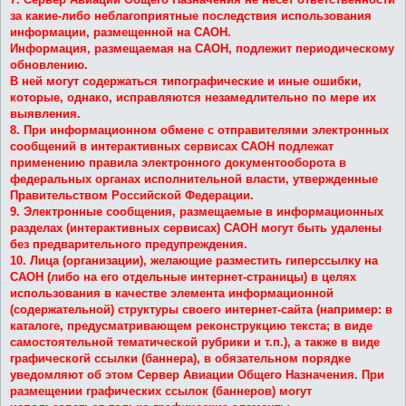
за какие-либо неблагоприятные последствия использования
информации, размещенной на САОН.
Информация, размещаемая на САОН, подлежит периодическому
обновлению.
В ней могут содержаться типографические и иные ошибки,
которые, однако, исправляются незамедлительно по мере их
выявления.
8. При информационном обмене с отправителями электронных
сообщений в интерактивных сервисах САОН подлежат
применению правила электронного документооборота в
федеральных органах исполнительной власти, утвержденные
Правительством Российской Федерации.
9. Электронные сообщения, размещаемые в информационных
разделах (интерактивных сервисах) САОН могут быть удалены
без предварительного предупреждения.
10. Лица (организации), желающие разместить гиперссылку на
САОН (либо на его отдельные интернет-страницы) в целях
использования в качестве элемента информационной
(содержательной) структуры своего интернет-сайта (например: в
каталоге, предусматривающем реконструкцию текста; в виде
самостоятельной тематической рубрики и т.п.), а также в виде
графическогй ссылки (баннера), в обязательном порядке
уведомляют об этом Сервер Авиации Общего Назначения. При
размещении графических ссылок (баннеров) могут