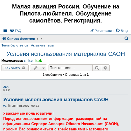
Малая авиация России. Обучение на
Пилота-любителя. Обсуждение
самолётов. Регистрация.
FAQ
Регистрация
Вход
Список форумов
Темы без ответов
Активные темы
о
Условия использования материалов САОН
и
с
Модераторы:
smixer
,
lt.ak
к
Поиск
Расширенны
Закрыто
1 сообщение • Страница
1
из
1
Jan
R.I.P.
Условия использования материалов САОН
С
#1
25 ноя 2007, 00:32
о
о
Уважаемые пользователи!
б
Перед использованием информации, размещенной на
щ
е
официальном Сервере Авиации Общего Назначения (САОН),
н
просим Вас ознакомиться с требованиями настоящего
и