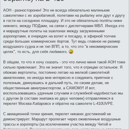
н
и
е
АОН - разносторонен! Это не всегда обязательно маленькие
самолетики с их аэробатикой, полетами на рыбалку или друг к другу
в гости на соседнюю площадку. И это не обязательно полёты ниже
нижнего, между ПОДами, на связи с диспетчерами МВЛ. Иногда это
и маршрутные полеты на эшелонах между загруженными
аэропортами, в очередях на взлет и посадку, в эфирной толчее
среди больших коммерческих бортов. Тут ведь главное не размер
воздушного судна и не тип ВПП, а то, что это "в некоммерческих
целях", то есть, для себя любимого.
В общем, то что я хочу сказать - это что лично меня такой АОН тоже
сильно привлекает. Это не значит того, что я отрицаю остальное. Я
обожаю вертолеты, постоянно летаю на мелкой самолетной
авиатехнике, но иногда мне интересно и соединить приятное с
полезным, двинувшись в дальний путь, по своим делам, не
общественным авиатранспортом, а САМОМУ! И вот,
воспользовавшись удачным случаем и служебной надобностью мы
с другом (в составе экипажа из двух человек) отправляемся в
перелет Москва-Хабаровск и обратно на самолете L-410UVPE.
С авиационной точки зрения, перелет никаких достижений не
демонстрирует. Маршрут пролегает через оживленные воздушные
трассы и аэропорты (за исключением участка между Читой и