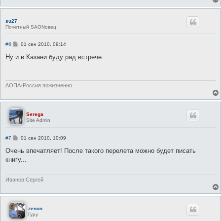
su27
Почетный SAONовец
С
#6
01 сен 2010, 09:14
о
о
Ну и в Казани буду рад встрече.
б
щ
е
н
и
АОПА-Россия пожизненно.
е
Serega
Site Admin
С
#7
01 сен 2010, 10:09
о
о
Очень впечатляет! После такого перелета можно будет писать
б
книгу...
щ
е
н
и
Иванов Сергей
е
zenon
Гуру