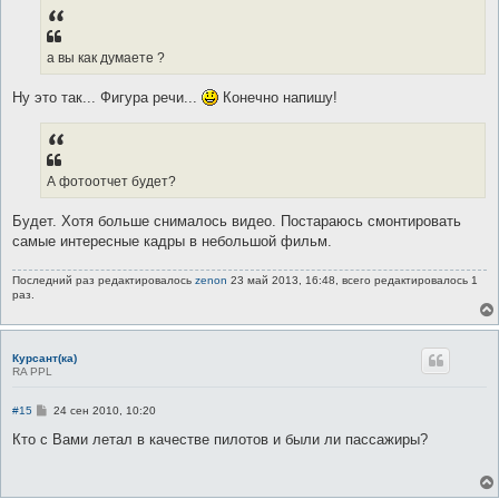
б
щ
е
н
а вы как думаете ?
и
е
Ну это так... Фигура речи...
Конечно напишу!
А фотоотчет будет?
Будет. Хотя больше снималось видео. Постараюсь смонтировать
самые интересные кадры в небольшой фильм.
Последний раз редактировалось
zenon
23 май 2013, 16:48, всего редактировалось 1
раз.
Курсант(ка)
RA PPL
С
#15
24 сен 2010, 10:20
о
о
Кто с Вами летал в качестве пилотов и были ли пассажиры?
б
щ
е
н