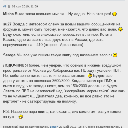
С
#8
01 сен 2010, 11:59
о
о
Misha
Была такая шальная мысля... Ну ладно. Не в этот раз!
б
щ
е
su27
Всегда с интересом слежу за всеми вашими сообщениями на
н
форуме и, может быть потому, мне кажется, что давно вас знаю.
и
е
Буду счастлив, если знакомство перерастет в личное. Кстати
Казань, одно из всего лишь двух мест в России, где есть
переучивание на L-410 (второе - Архангельск).
Serega
Мы все уже пишем такую книгу под названием saon.ru
ЛОДОЧНИК
Я более, чем уверен, что осенью в нижнем воздушном
пространстве от Москвы до Хабаровска нас НЕ ждут условия ПВП.
Но, собственно никто на это и не рассчитывает.
Будем всю
дорогу лететь на эшелонах 3600/3900. Когда я писал про ПМУ, я
имел в виду, что заходы ниже, чем по 150х2000 делать не будем.
Лететь по ПВП на безопасной над "бескрайним морем тайги" мне как-
то не улыбается... Двигателя два, конечно, но все равно это не
вертолет - не савторотируешь на полянку.
P.S. Наверное пора явить, как сказать, лик коллегам, раз уж взялся
за гуж...
Последний раз редактировалось
zenon
23 май 2013, 16:47, всего редактировалось 1