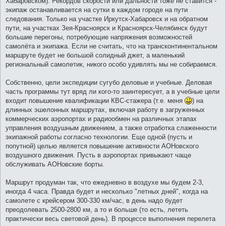
Хабаровском). Рекордов скорости или дальности тоже не ставится -
экипаж останавливается на сутки в каждом городе на пути
следования. Только на участке Иркутск-Хабаровск и на обратном
пути, на участках Зея-Красноярск и Красноярск-Челябинск будут
большие перегоны, потребующие напряжения возможностей
самолёта и экипажа. Если не считать, что на трансконтинентальном
маршруте будет не большой солидный джет, а маленький
региональный самолетик, никого особо удивлять мы не собираемся.
Собственно, цели экспедиции сугубо деловые и учебные. Деловая
часть программы тут вряд ли кого-то заинтересует, а в учебные цели
входит повышение квалификации КВС-стажера (т.е. меня
) на
длинных эшелонных маршрутах, включая работу в загруженных
коммерческих аэропортах и радиообмен на различных этапах
управления воздушным движением, а также отработка слаженности
экипажной работы согласно технологии. Еще одной (пусть и
попутной) целью является повышение активности АОНовского
воздушного движения. Пусть в аэропортах привыкают чаще
обслуживать АОНовские борты.
Маршрут продуман так, что ежедневно в воздухе мы будем 2-3,
иногда 4 часа. Правда будет и несколько "летных дней", когда на
самолете с крейсером 300-330 км/час, в день надо будет
преодолевать 2500-2800 км, а то и больше (то есть, лететь
практически весь световой день). В процессе выполнения перелета