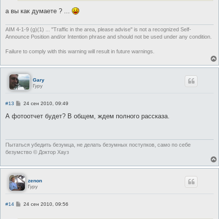
а вы как думаете ? ...
AIM 4-1-9 (g)(1) ... "Traffic in the area, please advise" is not a recognized Self-
Announce Position and/or Intention phrase and should not be used under any condition.
Failure to comply with this warning will result in future warnings.
Gary
Гуру
С
#13
24 сен 2010, 09:49
о
о
А фотоотчет будет? В общем, ждем полного рассказа.
б
щ
е
н
и
Пытаться убедить безумца, не делать безумных поступков, само по себе
е
безумство © Доктор Хауз
zenon
Гуру
С
#14
24 сен 2010, 09:56
о
о