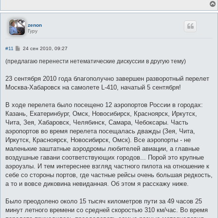
е
н
и
е
zenon
Гуру
С
#11
24 сен 2010, 09:27
о
о
(предлагаю перенести нетематические дискуссии в другую тему)
б
щ
е
23 сентября 2010 года благополучно завершен разворотный перелет
н
Москва-Хабаровск на самолете L-410, начатый 5 сентября!
и
е
В ходе перелета было посещено 12 аэропортов России в городах:
Казань, Екатеринбург, Омск, Новосибирск, Красноярск, Иркутск,
Чита, Зея, Хабаровск, Челябинск, Самара, Чебоксары. Часть
аэропортов во время перелета посещалась дважды (Зея, Чита,
Иркутск, Красноярск, Новосибирск, Омск). Все аэропорты - не
маленькие заштатные аэродромы любителей авиации, а главные
воздушные гавани соответствующих городов... Порой это крупные
аэроузлы. И тем интереснее взгляд частного пилота на отношение к
себе со стороны портов, где частные рейсы очень большая редкость,
а то и вовсе диковина невиданная. Об этом я расскажу ниже.
Было преодолено около 15 тысяч километров пути за 49 часов 25
минут летного времени со средней скоростью 310 км/час. Во время