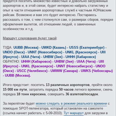
придется посетить множество известных и довольно загруженных
аэропортов и, в этой связи, будет интересно набрать статистику и
опыт в части отношения аэропортовых служб к частным АОНовским
рейсам. Возможно и вам это будет интересно. Постараюсь
рассказать о том, с чем столкнулся сам, о размерах сборов, порядке
оформления вылетов, об отношении людей, о замеченных
особенностях и т.д.
Маршрут следования будет такой
:
ТУДА:
UUBB (Москва) - UWKD (Казань) - USSS (Екатеринбург) -
UNOO (Омск) - UNNT (Новосибирск) - UNKL (Красноярск) - UIII
(Иркутск) - UIAA (Чита) - UHBW (Зея) - UHHH (Хабаровск)
ОБРАТНО:
UHHH (Хабаровск) - UHBW (Зея) - UIAA (Чита) - UIII
(Иркутск) - UNKL (Красноярск) - UNNT (Новосибисрск) - UNOO
(Омск) - USCC (Челябинск) - UWWW (Самара) - UWKS (Чебоксары)
- UUBB (Москва).
Итого предстоит: посетить
13 различных аэропортов
, пройти около
15 000 км пути
, затратить порядка
50 часов
летного времени, сжечь
порядка
18 тонн керосина
, совершить
36 взлетов/посадок
.
За перелётом будет
можно следить в режиме реального времени
с
помощью SPOT-пеленгатора, который установлен на самолете
(cсылка начнет работать с 5-09-2010).
Тут маршрут
для загрузки в