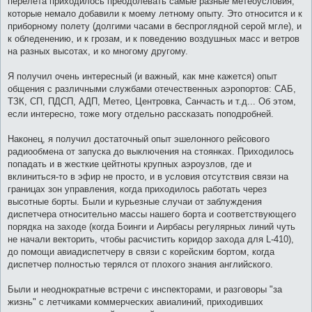
перелета приходилось преодолевать самые разные метеоусловия,
которые немало добавили к моему летному опыту. Это относится и к
приборному полету (долгими часами в беспроглядной серой мгле), и
к обледенению, и к грозам, и к поведению воздушных масс и ветров
на разных высотах, и ко многому другому.
Я получил очень интересный (и важный, как мне кажется) опыт
общения с различными службами отечественных аэропортов: САБ,
ТЗК, СП, ПДСП, АДП, Метео, Центровка, Санчасть и т.д... Об этом,
если интересно, тоже могу отдельно рассказать поподробней.
Наконец, я получил достаточный опыт эшелонного рейсового
радиообмена от запуска до выключения на стоянках. Приходилось
попадать и в жесткие цейтноты крупных аэроузлов, где и
вклиниться-то в эфир не просто, и в условия отсутствия связи на
границах зон управления, когда приходилось работать через
высотные борты. Были и курьезные случаи от заблуждения
диспетчера относительно массы нашего борта и соответствующего
порядка на заходе (когда Боинги и Аирбасы регулярных линий чуть
не начали векторить, чтобы расчистить коридор захода для L-410),
до помощи авиадиспетчеру в связи с корейским бортом, когда
диспетчер полностью терялся от плохого знания английского.
Были и неоднократные встречи с инспекторами, и разговоры "за
жизнь" с летчиками коммерческих авиалиний, приходивших