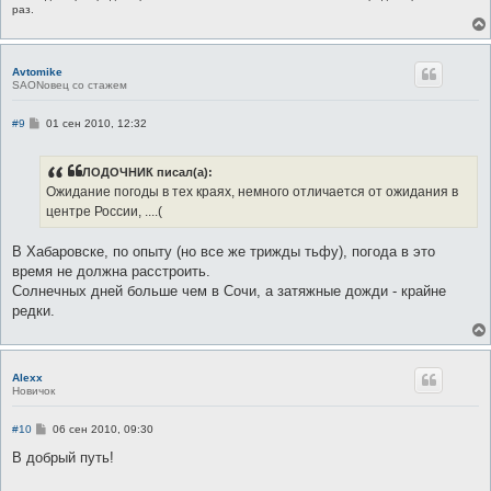
раз.
Avtomike
SAONовец со стажем
С
#9
01 сен 2010, 12:32
о
о
б
ЛОДОЧНИК писал(а):
щ
е
Ожидание погоды в тех краях, немного отличается от ожидания в
н
центре России, ....(
и
е
В Хабаровске, по опыту (но все же трижды тьфу), погода в это
время не должна расстроить.
Солнечных дней больше чем в Сочи, а затяжные дожди - крайне
редки.
Alexx
Новичок
С
#10
06 сен 2010, 09:30
о
о
В добрый путь!
б
щ