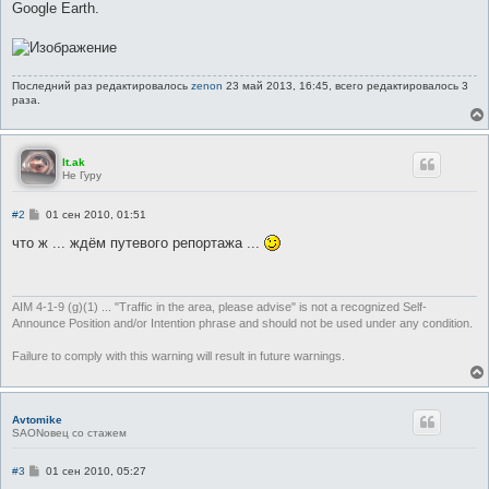
Google Earth.
Последний раз редактировалось
zenon
23 май 2013, 16:45, всего редактировалось 3
раза.
lt.ak
Не Гуру
С
#2
01 сен 2010, 01:51
о
о
что ж ... ждём путевого репортажа ...
б
щ
е
н
и
AIM 4-1-9 (g)(1) ... "Traffic in the area, please advise" is not a recognized Self-
е
Announce Position and/or Intention phrase and should not be used under any condition.
Failure to comply with this warning will result in future warnings.
Avtomike
SAONовец со стажем
С
#3
01 сен 2010, 05:27
о