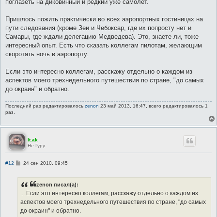
поглазеть на диковинный и редкий уже самолет.
Пришлось пожить практически во всех аэропортных гостиницах на
пути следования (кроме Зеи и Чебоксар, где их попросту нет и
Самары, где ждали делегацию Медведева). Это, знаете ли, тоже
интересный опыт. Есть что сказать коллегам пилотам, желающим
скоротать ночь в аэропорту.
Если это интересно коллегам, расскажу отдельно о каждом из
аспектов моего трехнедельного путешествия по стране, "до самых
до окраин" и обратно.
Последний раз редактировалось
zenon
23 май 2013, 16:47, всего редактировалось 1
раз.
lt.ak
Не Гуру
С
#12
24 сен 2010, 09:45
о
о
б
zenon писал(а):
щ
е
... Если это интересно коллегам, расскажу отдельно о каждом из
н
аспектов моего трехнедельного путешествия по стране, "до самых
и
е
до окраин" и обратно.