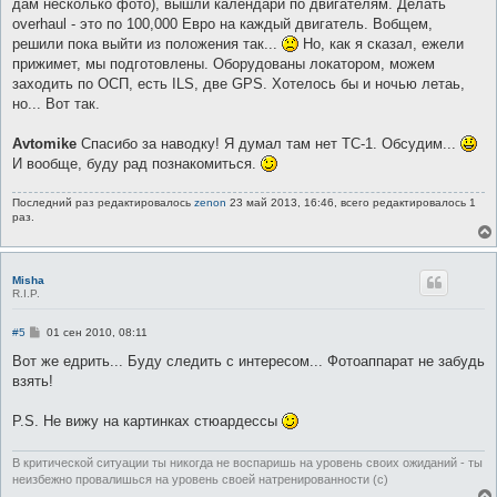
дам несколько фото), вышли календари по двигателям. Делать
overhaul - это по 100,000 Евро на каждый двигатель. Вобщем,
решили пока выйти из положения так...
Но, как я сказал, ежели
прижимет, мы подготовлены. Оборудованы локатором, можем
заходить по ОСП, есть ILS, две GPS. Хотелось бы и ночью летаь,
но... Вот так.
Avtomike
Спасибо за наводку! Я думал там нет TC-1. Обсудим...
И вообще, буду рад познакомиться.
Последний раз редактировалось
zenon
23 май 2013, 16:46, всего редактировалось 1
раз.
Misha
R.I.P.
С
#5
01 сен 2010, 08:11
о
о
Вот же едрить... Буду следить с интересом... Фотоаппарат не забудь
б
взять!
щ
е
н
P.S. Не вижу на картинках стюардессы
и
е
В критической ситуации ты никогда не воспаришь на уровень своих ожиданий - ты
неизбежно провалишься на уровень своей натренированности (с)