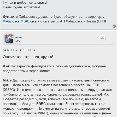
о
Ну так и добро пожаловать!
б
Рады будем встретить!
щ
е
н
Думаю, в Хабаровске дешевле будет обслужиться в аэропорту
и
е
Хабаровск МВЛ
, он в километре от АП Хабаровск - Новый (UHHH).
zenon
Гуру
С
#4
01 сен 2010, 08:06
о
о
Спасибо за пожелания, друзья!
б
щ
е
lt.ak
Постараюсь фиксировать в режиме дневника все, могущее
н
представлять интерес коллег.
и
е
Mikle
Да, пожалуй стоит осветить момент, касательный светового
дня... Дело в том, что самолет поставлен в реестр, как ЕЭВС
(0152G). И не смотря на то, что самолет полностью оборудован для
приборного полета, нам официально разрешили только день/ПМУ.
Солдатов разводит руками, говорит "всё понимаю, но таковы
правила"... Мол для ЕЭВС только так. Зарегистрировать как тип
мешают календари... Не смотря на то, что самолет весьма свежий
по налёту (800 часов/1989 г), очень ухоженный и вылизанный (ниже