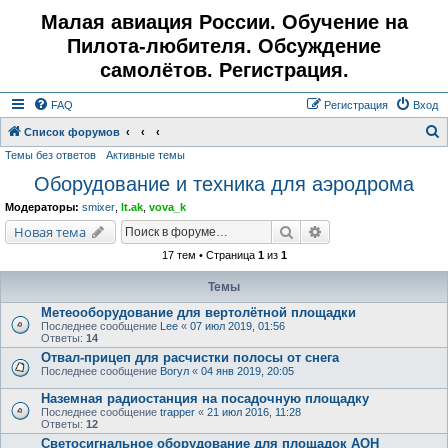
Малая авиация России. Обучение на
Пилота-любителя. Обсуждение
самолётов. Регистрация.
FAQ
Регистрация
Вход
Список форумов
Темы без ответов
Активные темы
о
Оборудование и техника для аэродрома
и
с
Модераторы:
smixer
,
lt.ak
,
vova_k
к
Поиск
Расширенный поис
Новая тема
17 тем • Страница
1
из
1
Темы
Метеооборудование для вертолётной площадки
Последнее сообщение
Lee
«
07 июл 2019, 01:56
Ответы:
14
Отвал-прицеп для расчистки полосы от снега
Последнее сообщение
Вогул
«
04 янв 2019, 20:05
Наземная радиостанция на посадочную площадку
Последнее сообщение
trapper
«
21 июл 2016, 11:28
Ответы:
12
Светосигнальное оборудование для площадок АОН