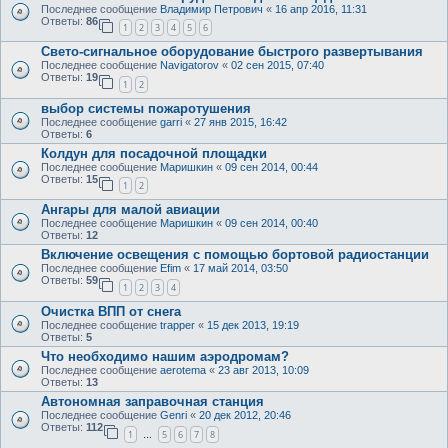
Последнее сообщение
Владимир Петрович
«
16 апр 2016, 11:31
Ответы:
86
1
2
3
4
5
6
Свето-сигнальное оборудование быстрого развертывания
Последнее сообщение
Navigatorov
«
02 сен 2015, 07:40
Ответы:
19
1
2
выбор системы пожаротушения
Последнее сообщение
garri
«
27 янв 2015, 16:42
Ответы:
6
Колдун для посадочной площадки
Последнее сообщение
Маришкин
«
09 сен 2014, 00:44
Ответы:
15
1
2
Ангары для малой авиации
Последнее сообщение
Маришкин
«
09 сен 2014, 00:40
Ответы:
12
Включение освещения с помощью бортовой радиостанции
Последнее сообщение
Efim
«
17 май 2014, 03:50
Ответы:
59
1
2
3
4
Очистка ВПП от снега
Последнее сообщение
trapper
«
15 дек 2013, 19:19
Ответы:
5
Что необходимо нашим аэродромам?
Последнее сообщение
aerotema
«
23 авг 2013, 10:09
Ответы:
13
Автономная заправочная станция
Последнее сообщение
Genri
«
20 дек 2012, 20:46
Ответы:
112
1
5
6
7
8
…