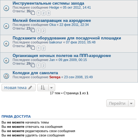
Инструментальные системы захода
Последнее сообщение
Hedge
«
05 окт 2012, 14:41
Ответы:
35
1
2
3
Мелкий бензозаправщик на аэродроме
Последнее сообщение
Oka
«
22 фев 2011, 22:34
Ответы:
23
1
2
Подскажите оборудование для посадочной плошадки
Последнее сообщение
baikonur
«
07 фев 2010, 05:48
Ответы:
20
1
2
Организация ночных полетов на ППП-аэродроме
Последнее сообщение
Jan
«
09 дек 2009, 00:15
Ответы:
29
1
2
Колодки для самолета
Последнее сообщение
Serega
«
23 сен 2008, 15:49
Новая тема
17 тем • Страница
1
из
1
Перейти
ПРАВА ДОСТУПА
Вы
не можете
начинать темы
Вы
не можете
отвечать на сообщения
Вы
не можете
редактировать свои сообщения
Вы
не можете
удалять свои сообщения