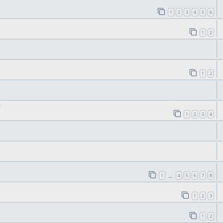
1
2
3
4
5
6
1
2
1
2
и
1
2
3
4
1
4
5
6
7
8
…
1
2
3
1
2