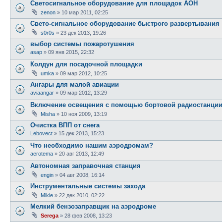
Светосигнальное оборудование для площадок АОН
zenon
»
10 мар 2011, 02:25
Свето-сигнальное оборудование быстрого развертывания
s0r0s
»
23 дек 2013, 19:26
выбор системы пожаротушения
asap
»
09 янв 2015, 22:32
Колдун для посадочной площадки
umka
»
09 мар 2012, 10:25
Ангары для малой авиации
aviaangar
»
09 мар 2012, 13:29
Включение освещения с помощью бортовой радиостанци
Misha
»
10 ноя 2009, 13:19
Очистка ВПП от снега
Lebovect
»
15 дек 2013, 15:23
Что необходимо нашим аэродромам?
aerotema
»
20 авг 2013, 12:49
Автономная заправочная станция
engin
»
04 авг 2008, 16:14
Инструментальные системы захода
Mikle
»
22 дек 2010, 02:22
Мелкий бензозаправщик на аэродроме
Serega
»
28 фев 2008, 13:23