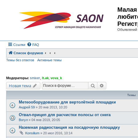
Малая 
любит
Регист
Объявлений 
Ссылки
FAQ
Список форумов
Темы без ответов
Активные темы
Модераторы:
smixer
,
lt.ak
,
vova_k
Поиск
Расширенный по
Новая тема
Темы
Метеооборудование для вертолётной площадки
Андрей 59
»
20 янв 2013, 10:20
Отвал-прицеп для расчистки полосы от снега
Вогул
»
04 янв 2019, 20:05
Наземная радиостанция на посадочную площадку
Konsilium
»
20 июл 2016, 10:14