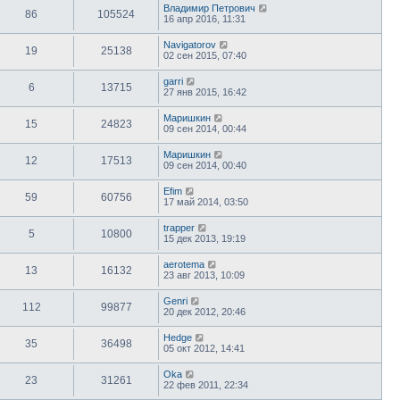
Владимир Петрович
86
105524
16 апр 2016, 11:31
Navigatorov
19
25138
02 сен 2015, 07:40
garri
6
13715
27 янв 2015, 16:42
Маришкин
15
24823
09 сен 2014, 00:44
Маришкин
12
17513
09 сен 2014, 00:40
Efim
59
60756
17 май 2014, 03:50
trapper
5
10800
15 дек 2013, 19:19
aerotema
13
16132
23 авг 2013, 10:09
Genri
112
99877
20 дек 2012, 20:46
Hedge
35
36498
05 окт 2012, 14:41
Oka
23
31261
22 фев 2011, 22:34