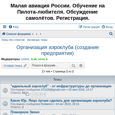
Малая авиация России. Обучение на
Пилота-любителя. Обсуждение
самолётов. Регистрация.
FAQ
Регистрация
Вход
Список форумов
Темы без ответов
Активные темы
о
Организация аэроклуба (создание
и
предприятия)
с
к
Модераторы:
smixer
,
lt.ak
,
vova_k
Поиск
Расширенный поис
Новая тема
13 тем • Страница
1
из
1
Темы
"идеальный аэроклуб" - от инфраструктуры до организации
Последнее сообщение
671100@gmail.com
«
02 июн 2016, 14:17
Ответы:
51
1
2
3
4
Какое Юр. Лицо лучше сделать для организации аэроклуба?
Последнее сообщение
Evidance
«
14 окт 2013, 19:13
Ответы:
2
Планерное Звено