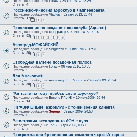
Последнее сообщение
leksey
«
30 сен 2013, 23:24
Ответы:
4
Российско-Финский аэроклуб в Лаппеенранта
Последнее сообщение
Vladtop
«
02 сен 2013, 20:46
Ответы:
17
1
2
Предложение по созданию аэроклуба (Адыгея)
Последнее сообщение
Модератор
«
09 июн 2013, 00:15
Ответы:
83
1
2
3
4
5
6
Аэроград-МОЖАЙСКИЙ
Последнее сообщение
Sergiozzo
«
07 июн 2017, 17:31
Ответы:
26
1
2
Свободная взлетно посадочная полоса
Последнее сообщение
kora2
«
06 май 2010, 10:53
Ответы:
5
Для Москвичей
Последнее сообщение
Александр E - Cessna
«
26 июл 2009, 23:54
Ответы:
20
1
2
Фантазии на тему: прибыльный аэроклуб?
Последнее сообщение
Eugene PPL(H)
«
10 июл 2009, 19:54
Ответы:
14
"ПРАВИЛЬНЫЙ" аэроклуб - с точки зрения клиента.
Последнее сообщение
Serega
«
09 июн 2009, 20:58
Ответы:
6
Регистрация эксплуатанта АОН с нуля.
Последнее сообщение
Jan
«
13 дек 2008, 00:47
Ответы:
4
Программа для бронирования самолета через Интернет