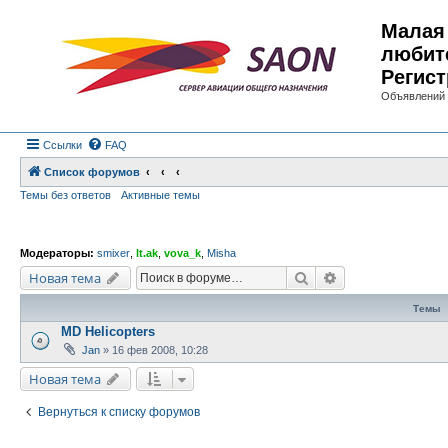
Малая 
любит
Регист
Объявлений 
Ссылки
FAQ
Список форумов
Темы без ответов
Активные темы
Модераторы:
smixer
,
lt.ak
,
vova_k
,
Misha
Поиск
Расширенный по
Новая тема
Темы
MD Helicopters
Jan
»
16 фев 2008, 10:28
Новая тема
Вернуться к списку форумов