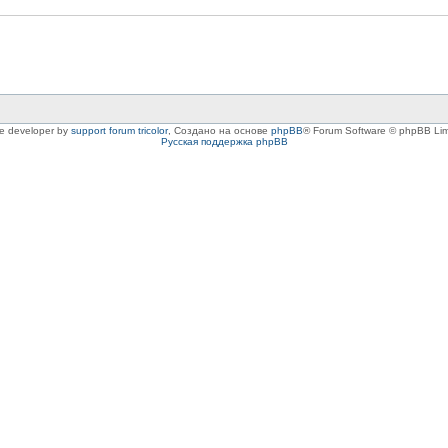
le developer by
support forum tricolor
,
Создано на основе
phpBB
® Forum Software © phpBB Lim
Русская поддержка phpBB