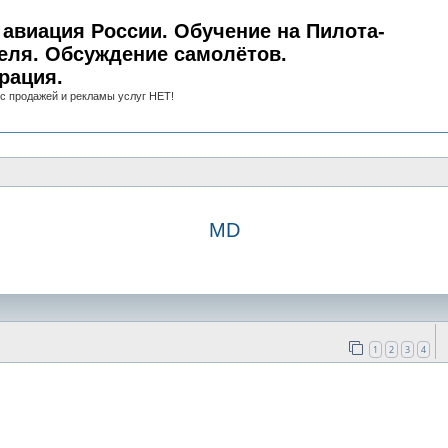
авиация России. Обучение на Пилота-
еля. Обсуждение самолётов.
рация.
с продажей и рекламы услуг НЕТ!
MD
иск
1
2
3
4