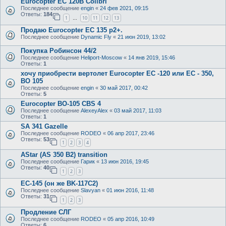
Eurocopter EC 120B Colibri
Последнее сообщение
engin
«
24 фев 2021, 09:15
Ответы:
184
1
10
11
12
13
…
Продаю Eurocopter EC 135 p2+.
Последнее сообщение
Dynamic Fly
«
21 июн 2019, 13:02
Покупка Робинсон 44/2
Последнее сообщение
Heliport-Moscow
«
14 янв 2019, 15:46
Ответы:
1
хочу приобрести вертолет Eurocopter EC -120 или EC - 350,
BO 105
Последнее сообщение
engin
«
30 май 2017, 00:42
Ответы:
5
Eurocopter BO-105 CBS 4
Последнее сообщение
AlexeyAlex
«
03 май 2017, 11:03
Ответы:
1
SA 341 Gazelle
Последнее сообщение
RODEO
«
06 апр 2017, 23:46
Ответы:
53
1
2
3
4
AStar (AS 350 B2) transition
Последнее сообщение
Гарик
«
13 июн 2016, 19:45
Ответы:
40
1
2
3
EC-145 (он же BK-117C2)
Последнее сообщение
Slavyan
«
01 июн 2016, 11:48
Ответы:
31
1
2
3
Продление СЛГ
Последнее сообщение
RODEO
«
05 апр 2016, 10:49
Ответы:
6