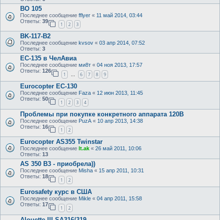
ВО 105
Последнее сообщение
fflyer
«
11 май 2014, 03:44
Ответы:
39
1
2
3
BK-117-B2
Последнее сообщение
kvsov
«
03 апр 2014, 07:52
Ответы:
3
EC-135 в ЧелАвиа
Последнее сообщение
ми8т
«
04 ноя 2013, 17:57
Ответы:
126
1
6
7
8
9
…
Eurocopter EC-130
Последнее сообщение
Faza
«
12 июн 2013, 11:45
Ответы:
50
1
2
3
4
Проблемы при покупке конкретного аппарата 120B
Последнее сообщение
PuzA
«
10 апр 2013, 14:38
Ответы:
16
1
2
Eurocopter AS355 Twinstar
Последнее сообщение
lt.ak
«
26 май 2011, 10:06
Ответы:
13
AS 350 B3 - приобрела))
Последнее сообщение
Misha
«
15 апр 2011, 10:31
Ответы:
18
1
2
Eurosafety курс в США
Последнее сообщение
Mikle
«
04 апр 2011, 15:58
Ответы:
17
1
2
Alouette III SA316/319