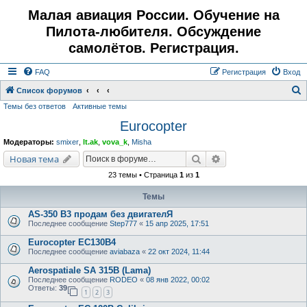
Малая авиация России. Обучение на
Пилота-любителя. Обсуждение
самолётов. Регистрация.
FAQ
Регистрация
Вход
Список форумов
Темы без ответов
Активные темы
о
Eurocopter
и
с
Модераторы:
smixer
,
lt.ak
,
vova_k
,
Misha
к
Поиск
Расширенный поис
Новая тема
23 темы • Страница
1
из
1
Темы
AS-350 B3 продам без двигателЯ
Последнее сообщение
Step777
«
15 апр 2025, 17:51
Eurocopter EC130B4
Последнее сообщение
aviabaza
«
22 окт 2024, 11:44
Aerospatiale SA 315B (Lama)
Последнее сообщение
RODEO
«
08 янв 2022, 00:02
Ответы:
39
1
2
3