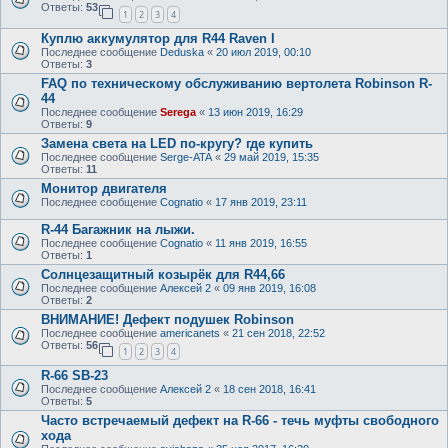
Ответы:
53
1
2
3
4
Куплю аккумулятор для R44 Raven I
Последнее сообщение
Deduska
«
20 июл 2019, 00:10
Ответы:
3
FAQ по техническому обслуживанию вертолета Robinson R-
44
Последнее сообщение
Serega
«
13 июн 2019, 16:29
Ответы:
9
Замена света на LED по-кругу? где купить
Последнее сообщение
Serge-ATA
«
29 май 2019, 15:35
Ответы:
11
Монитор двигателя
Последнее сообщение
Cognatio
«
17 янв 2019, 23:11
R-44 Багажник на лыжи.
Последнее сообщение
Cognatio
«
11 янв 2019, 16:55
Ответы:
1
Солнцезащитный козырёк для R44,66
Последнее сообщение
Алексей 2
«
09 янв 2019, 16:08
Ответы:
2
ВНИМАНИЕ! Дефект подушек Robinson
Последнее сообщение
americanets
«
21 сен 2018, 22:52
Ответы:
56
1
2
3
4
R-66 SB-23
Последнее сообщение
Алексей 2
«
18 сен 2018, 16:41
Ответы:
5
Часто встречаемый дефект на R-66 - течь муфты свободного
хода