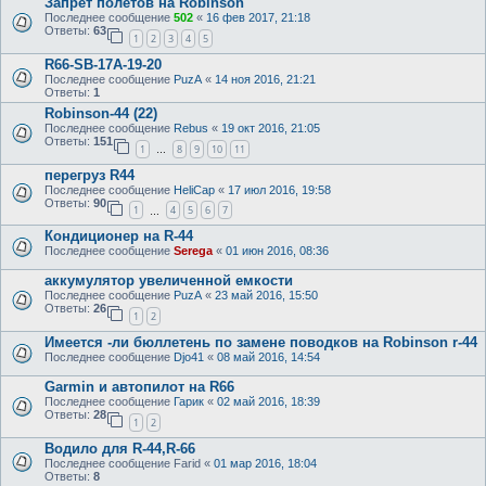
Запрет полетов на Robinson
Последнее сообщение
502
«
16 фев 2017, 21:18
Ответы:
63
1
2
3
4
5
R66-SB-17A-19-20
Последнее сообщение
PuzA
«
14 ноя 2016, 21:21
Ответы:
1
Robinson-44 (22)
Последнее сообщение
Rebus
«
19 окт 2016, 21:05
Ответы:
151
1
8
9
10
11
…
перегруз R44
Последнее сообщение
HeliCap
«
17 июл 2016, 19:58
Ответы:
90
1
4
5
6
7
…
Кондиционер на R-44
Последнее сообщение
Serega
«
01 июн 2016, 08:36
аккумулятор увеличенной емкости
Последнее сообщение
PuzA
«
23 май 2016, 15:50
Ответы:
26
1
2
Имеется -ли бюллетень по замене поводков на Robinson r-44
Последнее сообщение
Djo41
«
08 май 2016, 14:54
Garmin и автопилот на R66
Последнее сообщение
Гарик
«
02 май 2016, 18:39
Ответы:
28
1
2
Водило для R-44,R-66
Последнее сообщение
Farid
«
01 мар 2016, 18:04
Ответы:
8