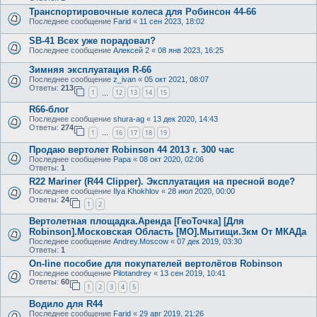
Транспортировочные колеса для Робинсон 44-66
Последнее сообщение
Farid
«
11 сен 2023, 18:02
SB-41 Всех уже порадовал?
Последнее сообщение
Алексей 2
«
08 янв 2023, 16:25
Зимняя эксплуатация R-66
Последнее сообщение
z_ivan
«
05 окт 2021, 08:07
Ответы:
213
1
12
13
14
15
…
R66-блог
Последнее сообщение
shura-ag
«
13 дек 2020, 14:43
Ответы:
274
1
16
17
18
19
…
Продаю вертолет Robinson 44 2013 г. 300 час
Последнее сообщение
Papa
«
08 окт 2020, 02:06
Ответы:
1
R22 Mariner (R44 Clipper). Эксплуатация на пресной воде?
Последнее сообщение
Ilya Khokhlov
«
28 июл 2020, 00:00
Ответы:
24
1
2
Вертолетная площадка.Аренда [ГеоТочка] [Для
Robinson].Московская Область [МО].Мытищи.3км От МКАДа
Последнее сообщение
Andrey.Moscow
«
07 дек 2019, 03:30
Ответы:
1
On-line пособие для покупателей вертолётов Robinson
Последнее сообщение
Pilotandrey
«
13 сен 2019, 10:41
Ответы:
60
1
2
3
4
5
Водило для R44
Последнее сообщение
Farid
«
29 авг 2019, 21:26