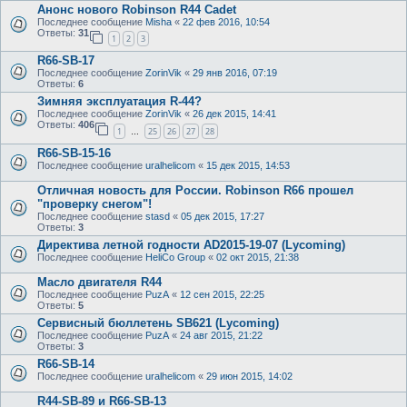
Анонс нового Robinson R44 Cadet
Последнее сообщение
Misha
«
22 фев 2016, 10:54
Ответы:
31
1
2
3
R66-SB-17
Последнее сообщение
ZorinVik
«
29 янв 2016, 07:19
Ответы:
6
Зимняя эксплуатация R-44?
Последнее сообщение
ZorinVik
«
26 дек 2015, 14:41
Ответы:
406
1
25
26
27
28
…
R66-SB-15-16
Последнее сообщение
uralhelicom
«
15 дек 2015, 14:53
Отличная новость для России. Robinson R66 прошел
"проверку снегом"!
Последнее сообщение
stasd
«
05 дек 2015, 17:27
Ответы:
3
Директива летной годности AD2015-19-07 (Lycoming)
Последнее сообщение
HeliCo Group
«
02 окт 2015, 21:38
Масло двигателя R44
Последнее сообщение
PuzA
«
12 сен 2015, 22:25
Ответы:
5
Сервисный бюллетень SB621 (Lycoming)
Последнее сообщение
PuzA
«
24 авг 2015, 21:22
Ответы:
3
R66-SB-14
Последнее сообщение
uralhelicom
«
29 июн 2015, 14:02
R44-SB-89 и R66-SB-13