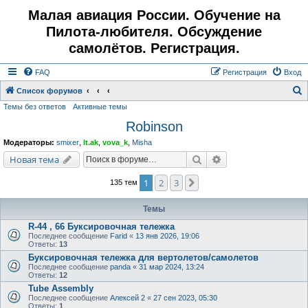
Малая авиация России. Обучение на
Пилота-любителя. Обсуждение
самолётов. Регистрация.
FAQ
Регистрация
Вход
Список форумов
Темы без ответов
Активные темы
о
Robinson
и
с
Модераторы:
smixer
,
lt.ak
,
vova_k
,
Misha
к
Поиск
Расширенный поис
Новая тема
1
2
3
След.
135 тем
Темы
R-44 , 66 Буксировочная тележка
Последнее сообщение
Farid
«
13 янв 2026, 19:06
Ответы:
13
Буксировочная тележка для вертолетов/самолетов
Последнее сообщение
panda
«
31 мар 2024, 13:24
Ответы:
12
Tube Assembly
Последнее сообщение
Алексей 2
«
27 сен 2023, 05:30
Ответы:
1