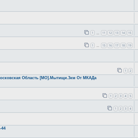
1
11
12
13
14
15
…
1
15
16
17
18
19
…
1
2
.Московская Область [МО].Мытищи.3км От МКАДа
1
2
3
4
5
1
2
3
4
-44