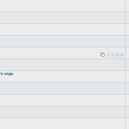
1
2
3
4
го хода