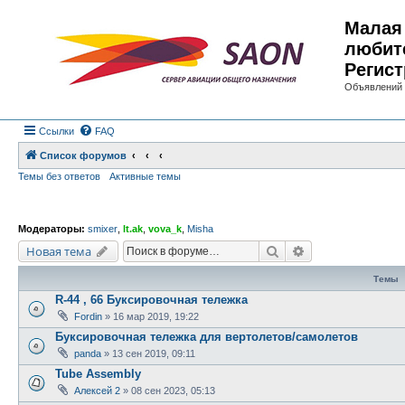
Малая 
любит
Регист
Объявлений 
Ссылки
FAQ
Список форумов
Темы без ответов
Активные темы
Модераторы:
smixer
,
lt.ak
,
vova_k
,
Misha
Поиск
Расширенный по
Новая тема
Темы
R-44 , 66 Буксировочная тележка
Fordin
»
16 мар 2019, 19:22
Буксировочная тележка для вертолетов/самолетов
panda
»
13 сен 2019, 09:11
Tube Assembly
Алексей 2
»
08 сен 2023, 05:13