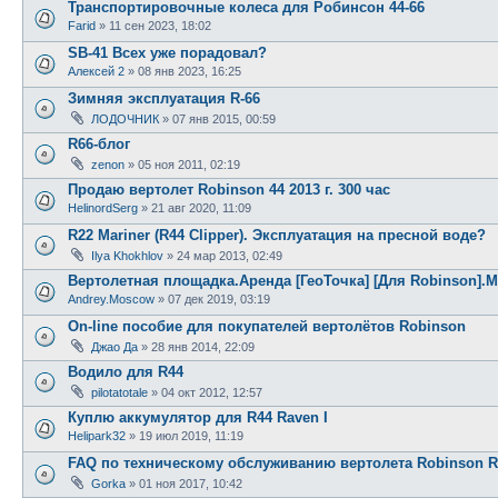
Транспортировочные колеса для Робинсон 44-66
Farid
»
11 сен 2023, 18:02
SB-41 Всех уже порадовал?
Алексей 2
»
08 янв 2023, 16:25
Зимняя эксплуатация R-66
ЛОДОЧНИК
»
07 янв 2015, 00:59
R66-блог
zenon
»
05 ноя 2011, 02:19
Продаю вертолет Robinson 44 2013 г. 300 час
HelinordSerg
»
21 авг 2020, 11:09
R22 Mariner (R44 Clipper). Эксплуатация на пресной воде?
Ilya Khokhlov
»
24 мар 2013, 02:49
Вертолетная площадка.Аренда [ГеоТочка] [Для Robinson]
Andrey.Moscow
»
07 дек 2019, 03:19
On-line пособие для покупателей вертолётов Robinson
Джао Да
»
28 янв 2014, 22:09
Водило для R44
pilotatotale
»
04 окт 2012, 12:57
Куплю аккумулятор для R44 Raven I
Helipark32
»
19 июл 2019, 11:19
FAQ по техническому обслуживанию вертолета Robinson R
Gorka
»
01 ноя 2017, 10:42