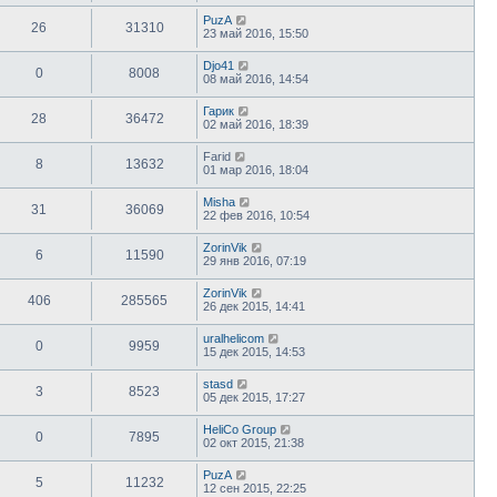
PuzA
26
31310
23 май 2016, 15:50
Djo41
0
8008
08 май 2016, 14:54
Гарик
28
36472
02 май 2016, 18:39
Farid
8
13632
01 мар 2016, 18:04
Misha
31
36069
22 фев 2016, 10:54
ZorinVik
6
11590
29 янв 2016, 07:19
ZorinVik
406
285565
26 дек 2015, 14:41
uralhelicom
0
9959
15 дек 2015, 14:53
stasd
3
8523
05 дек 2015, 17:27
HeliCo Group
0
7895
02 окт 2015, 21:38
PuzA
5
11232
12 сен 2015, 22:25