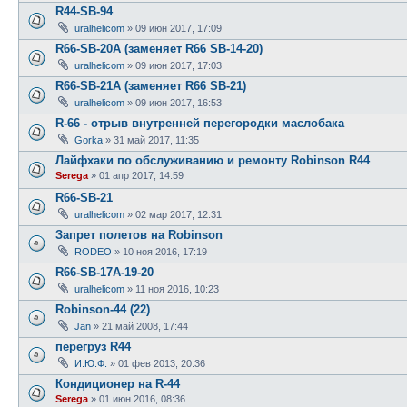
R44-SB-94
uralhelicom
»
09 июн 2017, 17:09
R66-SB-20A (заменяет R66 SB-14-20)
uralhelicom
»
09 июн 2017, 17:03
R66-SB-21A (заменяет R66 SB-21)
uralhelicom
»
09 июн 2017, 16:53
R-66 - отрыв внутренней перегородки маслобака
Gorka
»
31 май 2017, 11:35
Лайфхаки по обслуживанию и ремонту Robinson R44
Serega
»
01 апр 2017, 14:59
R66-SB-21
uralhelicom
»
02 мар 2017, 12:31
Запрет полетов на Robinson
RODEO
»
10 ноя 2016, 17:19
R66-SB-17A-19-20
uralhelicom
»
11 ноя 2016, 10:23
Robinson-44 (22)
Jan
»
21 май 2008, 17:44
перегруз R44
И.Ю.Ф.
»
01 фев 2013, 20:36
Кондиционер на R-44
Serega
»
01 июн 2016, 08:36