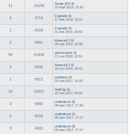
Serge-ATA
11
14159
29 май 2019, 15:35
Cognatio
0
5715
17 янв 2019, 23:11
Cognatio
1
6104
11 янв 2019, 16:55
Алексей 2
2
6901
09 янв 2019, 16:08
americanets
56
61936
21 сен 2018, 22:52
Алексей 2
5
9346
18 сен 2018, 16:41
aviabaza
1
6912
25 ноя 2017, 16:20
HeliCap
10
16507
25 ноя 2017, 03:54
uralhelicom
0
6900
09 июн 2017, 17:40
uralhelicom
0
6556
09 июн 2017, 17:27
uralhelicom
0
6403
09 июн 2017, 17:17