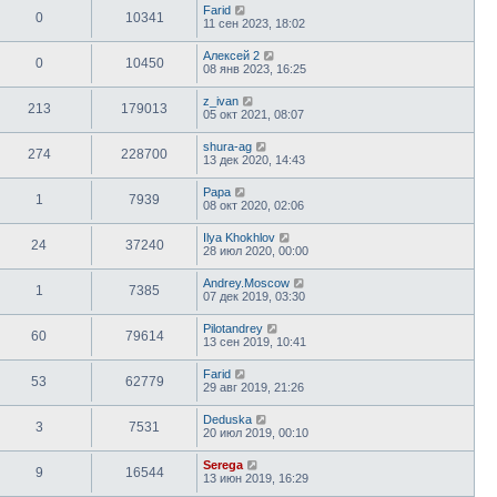
Farid
0
10341
11 сен 2023, 18:02
Алексей 2
0
10450
08 янв 2023, 16:25
z_ivan
213
179013
05 окт 2021, 08:07
shura-ag
274
228700
13 дек 2020, 14:43
Papa
1
7939
08 окт 2020, 02:06
Ilya Khokhlov
24
37240
28 июл 2020, 00:00
Andrey.Moscow
1
7385
07 дек 2019, 03:30
Pilotandrey
60
79614
13 сен 2019, 10:41
Farid
53
62779
29 авг 2019, 21:26
Deduska
3
7531
20 июл 2019, 00:10
Serega
9
16544
13 июн 2019, 16:29