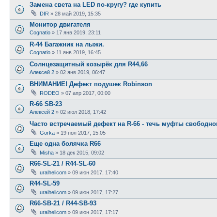
Замена света на LED по-кругу? где купить
DIR
»
28 май 2019, 15:35
Монитор двигателя
Cognatio
»
17 янв 2019, 23:11
R-44 Багажник на лыжи.
Cognatio
»
11 янв 2019, 16:45
Солнцезащитный козырёк для R44,66
Алексей 2
»
02 янв 2019, 06:47
ВНИМАНИЕ! Дефект подушек Robinson
RODEO
»
07 апр 2017, 00:00
R-66 SB-23
Алексей 2
»
02 июл 2018, 17:42
Часто встречаемый дефект на R-66 - течь муфты свободно
Gorka
»
19 ноя 2017, 15:05
Еще одна болячка R66
Misha
»
18 дек 2015, 09:02
R66-SL-21 / R44-SL-60
uralhelicom
»
09 июн 2017, 17:40
R44-SL-59
uralhelicom
»
09 июн 2017, 17:27
R66-SB-21 / R44-SB-93
uralhelicom
»
09 июн 2017, 17:17