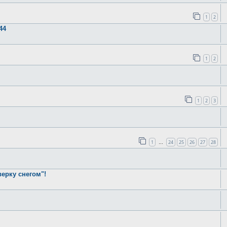
1
2
44
1
2
1
2
3
1
24
25
26
27
28
…
ерку снегом"!