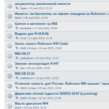
аккумулятор увеличенной емкости
Гарик
»
21 ноя 2013, 21:12
Имеется -ли бюллетень по замене поводков на Robinson r-
Djo41
»
08 май 2016, 14:54
Garmin и автопилот на R66
kievlyanin
»
17 янв 2015, 09:09
Водило для R-44,R-66
Farid
»
21 фев 2016, 15:41
Анонс нового Robinson R44 Cadet
HeliCo Group
»
18 ноя 2015, 18:06
R66-SB-17
uralhelicom
»
25 янв 2016, 12:47
Зимняя эксплуатация R-44?
Jan
»
09 сен 2008, 19:55
R66-SB-15-16
uralhelicom
»
15 дек 2015, 14:53
Отличная новость для России. Robinson R66 прошел "пров
HeliCo Group
»
05 дек 2015, 10:34
Директива летной годности AD2015-19-07 (Lycoming)
HeliCo Group
»
02 окт 2015, 21:38
Масло двигателя R44
PuzA
»
26 сен 2014, 10:11