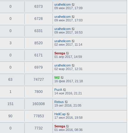
uralhelicom
0
6373
09 июн 2017, 17:09
uralhelicom
0
6728
09 июн 2017, 17:03
uralhelicom
0
6331
09 июн 2017, 16:53
uralhelicom
3
8520
02 июн 2017, 11:14
Serega
0
6171
01 апр 2017, 14:59
uralhelicom
0
6979
02 мар 2017, 12:31
502
63
74727
16 фев 2017, 21:18
PuzA
1
7800
14 ноя 2016, 21:21
Rebus
151
160308
19 окт 2016, 21:05
HeliCap
90
77853
17 июл 2016, 19:58
Serega
0
7732
01 июн 2016, 08:36