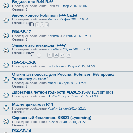
Водило для R-44,R-66
Последнее сообщение
Farid
«
01 мар 2016, 18:04
Ответы:
8
Анонс нового Robinson R44 Cadet
Последнее сообщение
Misha
«
22 фев 2016, 10:54
Ответы:
31
1
2
3
R66-SB-17
Последнее сообщение
ZorinVik
«
29 янв 2016, 07:19
Ответы:
6
Зимняя эксплуатация R-44?
Последнее сообщение
ZorinVik
«
26 дек 2015, 14:41
Ответы:
406
1
25
26
27
28
…
R66-SB-15-16
Последнее сообщение
uralhelicom
«
15 дек 2015, 14:53
Отличная новость для России. Robinson R66 прошел
"проверку снегом"!
Последнее сообщение
stasd
«
05 дек 2015, 17:27
Ответы:
3
Директива летной годности AD2015-19-07 (Lycoming)
Последнее сообщение
HeliCo Group
«
02 окт 2015, 21:38
Масло двигателя R44
Последнее сообщение
PuzA
«
12 сен 2015, 22:25
Ответы:
5
Сервисный бюллетень SB621 (Lycoming)
Последнее сообщение
PuzA
«
24 авг 2015, 21:22
Ответы:
3
R66-SB-14