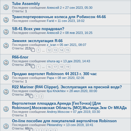
Tube Assembly
Последнее сообщение
Алексей 2
«
27 сен 2023, 05:30
Ответы:
1
Транспортировочные колеса для Робинсон 44-66
Последнее сообщение
Farid
«
11 сен 2023, 18:02
SB-41 Всех уже порадовал?
Последнее сообщение
Алексей 2
«
08 янв 2023, 16:25
Зимняя эксплуатация R-66
Последнее сообщение
z_ivan
«
05 окт 2021, 08:07
Ответы:
213
1
12
13
14
15
…
R66-блог
Последнее сообщение
shura-ag
«
13 дек 2020, 14:43
Ответы:
274
1
16
17
18
19
…
Продаю вертолет Robinson 44 2013 г. 300 час
Последнее сообщение
Papa
«
08 окт 2020, 02:06
Ответы:
1
R22 Mariner (R44 Clipper). Эксплуатация на пресной воде?
Последнее сообщение
Ilya Khokhlov
«
28 июл 2020, 00:00
Ответы:
24
1
2
Вертолетная площадка.Аренда [ГеоТочка] [Для
Robinson].Московская Область [МО].Мытищи.3км От МКАДа
Последнее сообщение
Andrey.Moscow
«
07 дек 2019, 03:30
Ответы:
1
On-line пособие для покупателей вертолётов Robinson
Последнее сообщение
Pilotandrey
«
13 сен 2019, 10:41
Ответы:
60
1
2
3
4
5