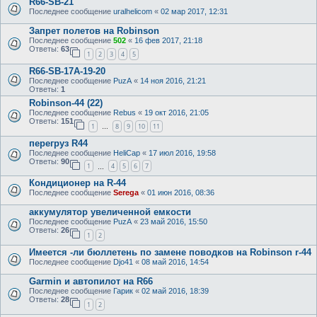
R66-SB-21
Последнее сообщение
uralhelicom
«
02 мар 2017, 12:31
Запрет полетов на Robinson
Последнее сообщение
502
«
16 фев 2017, 21:18
Ответы:
63
1
2
3
4
5
R66-SB-17A-19-20
Последнее сообщение
PuzA
«
14 ноя 2016, 21:21
Ответы:
1
Robinson-44 (22)
Последнее сообщение
Rebus
«
19 окт 2016, 21:05
Ответы:
151
1
8
9
10
11
…
перегруз R44
Последнее сообщение
HeliCap
«
17 июл 2016, 19:58
Ответы:
90
1
4
5
6
7
…
Кондиционер на R-44
Последнее сообщение
Serega
«
01 июн 2016, 08:36
аккумулятор увеличенной емкости
Последнее сообщение
PuzA
«
23 май 2016, 15:50
Ответы:
26
1
2
Имеется -ли бюллетень по замене поводков на Robinson r-44
Последнее сообщение
Djo41
«
08 май 2016, 14:54
Garmin и автопилот на R66
Последнее сообщение
Гарик
«
02 май 2016, 18:39
Ответы:
28
1
2