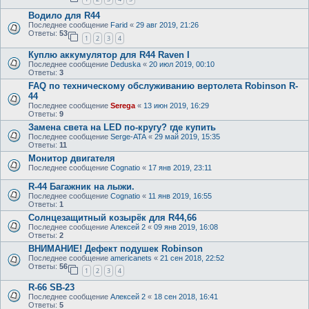
Водило для R44
Последнее сообщение
Farid
«
29 авг 2019, 21:26
Ответы:
53
1
2
3
4
Куплю аккумулятор для R44 Raven I
Последнее сообщение
Deduska
«
20 июл 2019, 00:10
Ответы:
3
FAQ по техническому обслуживанию вертолета Robinson R-
44
Последнее сообщение
Serega
«
13 июн 2019, 16:29
Ответы:
9
Замена света на LED по-кругу? где купить
Последнее сообщение
Serge-ATA
«
29 май 2019, 15:35
Ответы:
11
Монитор двигателя
Последнее сообщение
Cognatio
«
17 янв 2019, 23:11
R-44 Багажник на лыжи.
Последнее сообщение
Cognatio
«
11 янв 2019, 16:55
Ответы:
1
Солнцезащитный козырёк для R44,66
Последнее сообщение
Алексей 2
«
09 янв 2019, 16:08
Ответы:
2
ВНИМАНИЕ! Дефект подушек Robinson
Последнее сообщение
americanets
«
21 сен 2018, 22:52
Ответы:
56
1
2
3
4
R-66 SB-23
Последнее сообщение
Алексей 2
«
18 сен 2018, 16:41
Ответы:
5