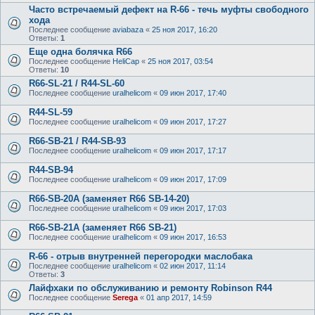
Часто встречаемый дефект на R-66 - течь муфты свободного
хода
Последнее сообщение
aviabaza
«
25 ноя 2017, 16:20
Ответы:
1
Еще одна болячка R66
Последнее сообщение
HeliCap
«
25 ноя 2017, 03:54
Ответы:
10
R66-SL-21 / R44-SL-60
Последнее сообщение
uralhelicom
«
09 июн 2017, 17:40
R44-SL-59
Последнее сообщение
uralhelicom
«
09 июн 2017, 17:27
R66-SB-21 / R44-SB-93
Последнее сообщение
uralhelicom
«
09 июн 2017, 17:17
R44-SB-94
Последнее сообщение
uralhelicom
«
09 июн 2017, 17:09
R66-SB-20A (заменяет R66 SB-14-20)
Последнее сообщение
uralhelicom
«
09 июн 2017, 17:03
R66-SB-21A (заменяет R66 SB-21)
Последнее сообщение
uralhelicom
«
09 июн 2017, 16:53
R-66 - отрыв внутренней перегородки маслобака
Последнее сообщение
uralhelicom
«
02 июн 2017, 11:14
Ответы:
3
Лайфхаки по обслуживанию и ремонту Robinson R44
Последнее сообщение
Serega
«
01 апр 2017, 14:59