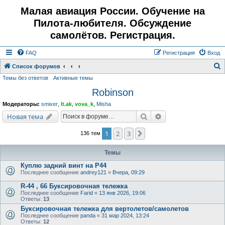
Малая авиация России. Обучение на
Пилота-любителя. Обсуждение
самолётов. Регистрация.
FAQ
Регистрация
Вход
Список форумов
Темы без ответов
Активные темы
о
Robinson
и
с
Модераторы:
smixer
,
lt.ak
,
vova_k
,
Misha
к
Поиск
Расширенный поис
Новая тема
1
2
3
След.
136 тем
Темы
Куплю задний винт на Р44
Последнее сообщение
andrey121
«
Вчера, 09:29
R-44 , 66 Буксировочная тележка
Последнее сообщение
Farid
«
13 янв 2026, 19:06
Ответы:
13
Буксировочная тележка для вертолетов/самолетов
Последнее сообщение
panda
«
31 мар 2024, 13:24
Ответы:
12