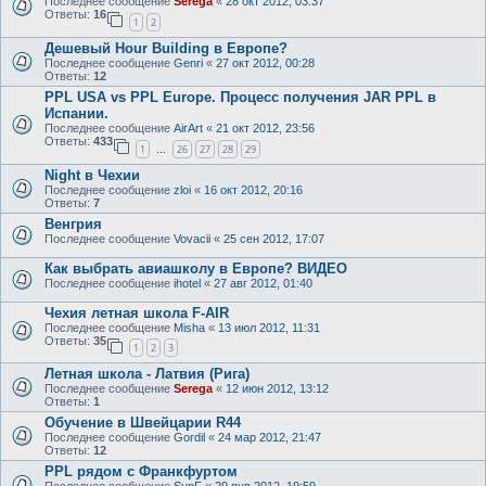
Последнее сообщение
Serega
«
28 окт 2012, 03:37
Ответы:
16
1
2
Дешевый Hour Building в Европе?
Последнее сообщение
Genri
«
27 окт 2012, 00:28
Ответы:
12
PPL USA vs PPL Europe. Процесс получения JAR PPL в
Испании.
Последнее сообщение
AirArt
«
21 окт 2012, 23:56
Ответы:
433
1
26
27
28
29
…
Night в Чехии
Последнее сообщение
zloi
«
16 окт 2012, 20:16
Ответы:
7
Венгрия
Последнее сообщение
Vovacii
«
25 сен 2012, 17:07
Как выбрать авиашколу в Европе? ВИДЕО
Последнее сообщение
ihotel
«
27 авг 2012, 01:40
Чехия летная школа F-AIR
Последнее сообщение
Misha
«
13 июл 2012, 11:31
Ответы:
35
1
2
3
Летная школа - Латвия (Рига)
Последнее сообщение
Serega
«
12 июн 2012, 13:12
Ответы:
1
Обучение в Швейцарии R44
Последнее сообщение
Gordil
«
24 мар 2012, 21:47
Ответы:
12
PPL рядом с Франкфуртом