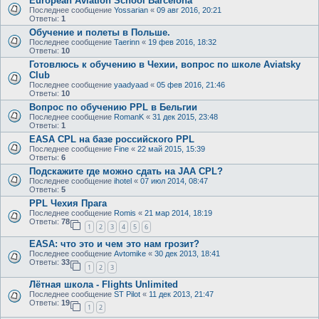
European Aviation School Barcelona
Последнее сообщение
Yossarian
«
09 авг 2016, 20:21
Ответы:
1
Обучение и полеты в Польше.
Последнее сообщение
Taerinn
«
19 фев 2016, 18:32
Ответы:
10
Готовлюсь к обучению в Чехии, вопрос по школе Aviatsky
Club
Последнее сообщение
yaadyaad
«
05 фев 2016, 21:46
Ответы:
10
Вопрос по обучению PPL в Бельгии
Последнее сообщение
RomanK
«
31 дек 2015, 23:48
Ответы:
1
EASA CPL на базе российского PPL
Последнее сообщение
Fine
«
22 май 2015, 15:39
Ответы:
6
Подскажите где можно сдать на JAA CPL?
Последнее сообщение
ihotel
«
07 июл 2014, 08:47
Ответы:
5
PPL Чехия Прага
Последнее сообщение
Romis
«
21 мар 2014, 18:19
Ответы:
78
1
2
3
4
5
6
EASA: что это и чем это нам грозит?
Последнее сообщение
Avtomike
«
30 дек 2013, 18:41
Ответы:
33
1
2
3
Лётная школа - Flights Unlimited
Последнее сообщение
ST Pilot
«
11 дек 2013, 21:47
Ответы:
19
1
2