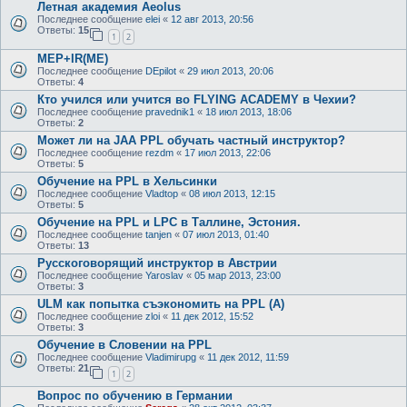
Летная академия Aeolus
Последнее сообщение
elei
«
12 авг 2013, 20:56
Ответы:
15
1
2
MEP+IR(ME)
Последнее сообщение
DEpilot
«
29 июл 2013, 20:06
Ответы:
4
Кто учился или учится во FLYING ACADEMY в Чехии?
Последнее сообщение
pravednik1
«
18 июл 2013, 18:06
Ответы:
2
Может ли на JAA PPL обучать частный инструктор?
Последнее сообщение
rezdm
«
17 июл 2013, 22:06
Ответы:
5
Обучение на PPL в Хельсинки
Последнее сообщение
Vladtop
«
08 июл 2013, 12:15
Ответы:
5
Обучение на PPL и LPC в Таллине, Эстония.
Последнее сообщение
tanjen
«
07 июл 2013, 01:40
Ответы:
13
Русскоговорящий инструктор в Австрии
Последнее сообщение
Yaroslav
«
05 мар 2013, 23:00
Ответы:
3
ULM как попытка съэкономить на PPL (A)
Последнее сообщение
zloi
«
11 дек 2012, 15:52
Ответы:
3
Обучение в Словении на PPL
Последнее сообщение
Vladimirupg
«
11 дек 2012, 11:59
Ответы:
21
1
2
Вопрос по обучению в Германии