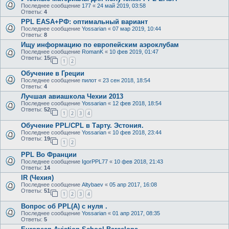
Последнее сообщение
177
«
24 май 2019, 03:58
Ответы:
4
PPL EASA+РФ: оптимальный вариант
Последнее сообщение
Yossarian
«
07 мар 2019, 10:44
Ответы:
8
Ищу информацию по европейским аэроклубам
Последнее сообщение
RomanK
«
10 фев 2019, 01:47
Ответы:
15
1
2
Обучение в Греции
Последнее сообщение
пилот
«
23 сен 2018, 18:54
Ответы:
4
Лучшая авиашкола Чехии 2013
Последнее сообщение
Yossarian
«
12 фев 2018, 18:54
Ответы:
52
1
2
3
4
Обучение PPL/CPL в Тарту. Эстония.
Последнее сообщение
Yossarian
«
10 фев 2018, 23:44
Ответы:
19
1
2
PPL Во Франции
Последнее сообщение
IgorPPL77
«
10 фев 2018, 21:43
Ответы:
14
IR (Чехия)
Последнее сообщение
Altybaev
«
05 апр 2017, 16:08
Ответы:
51
1
2
3
4
Вопрос об PPL(A) с нуля .
Последнее сообщение
Yossarian
«
01 апр 2017, 08:35
Ответы:
5