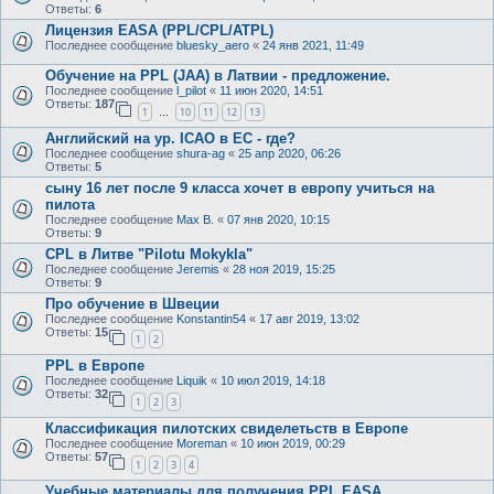
Ответы:
6
Лицензия EASA (PPL/CPL/ATPL)
Последнее сообщение
bluesky_aero
«
24 янв 2021, 11:49
Oбучениe на PPL (JAA) в Латвии - предложение.
Последнее сообщение
l_pilot
«
11 июн 2020, 14:51
Ответы:
187
1
10
11
12
13
…
Английский на ур. ICAO в ЕС - где?
Последнее сообщение
shura-ag
«
25 апр 2020, 06:26
Ответы:
5
сыну 16 лет после 9 класса хочет в европу учиться на
пилота
Последнее сообщение
Max B.
«
07 янв 2020, 10:15
Ответы:
9
CPL в Литве "Pilotu Mokykla"
Последнее сообщение
Jeremis
«
28 ноя 2019, 15:25
Ответы:
9
Про обучение в Швеции
Последнее сообщение
Konstantin54
«
17 авг 2019, 13:02
Ответы:
15
1
2
PPL в Европе
Последнее сообщение
Liquik
«
10 июл 2019, 14:18
Ответы:
32
1
2
3
Классификация пилотских свиделетьств в Европе
Последнее сообщение
Moreman
«
10 июн 2019, 00:29
Ответы:
57
1
2
3
4
Учебные материалы для получения PPL EASA