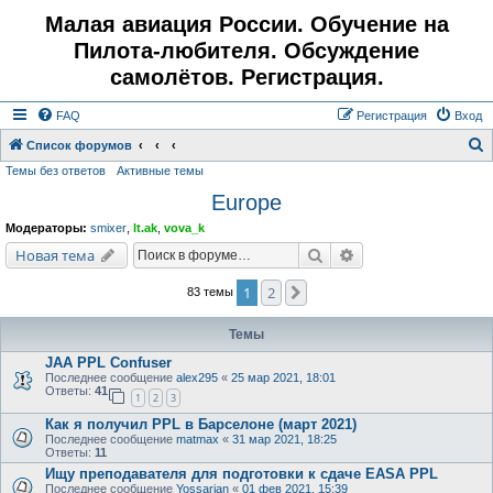
Малая авиация России. Обучение на
Пилота-любителя. Обсуждение
самолётов. Регистрация.
FAQ
Регистрация
Вход
Список форумов
Темы без ответов
Активные темы
о
Europe
и
с
Модераторы:
smixer
,
lt.ak
,
vova_k
к
Поиск
Расширенный поис
Новая тема
1
2
След.
83 темы
Темы
JAA PPL Confuser
Последнее сообщение
alex295
«
25 мар 2021, 18:01
Ответы:
41
1
2
3
Как я получил PPL в Барселоне (март 2021)
Последнее сообщение
matmax
«
31 мар 2021, 18:25
Ответы:
11
Ищу преподавателя для подготовки к сдаче EASA PPL
Последнее сообщение
Yossarian
«
01 фев 2021, 15:39