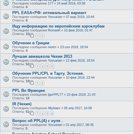
Последнее сообщение
177
«
24 май 2019, 03:58
Ответы:
4
PPL EASA+РФ: оптимальный вариант
Последнее сообщение
Yossarian
«
07 мар 2019, 10:44
Ответы:
8
Ищу информацию по европейским аэроклубам
Последнее сообщение
RomanK
«
10 фев 2019, 01:47
Ответы:
15
1
2
Обучение в Греции
Последнее сообщение
пилот
«
23 сен 2018, 18:54
Ответы:
4
Лучшая авиашкола Чехии 2013
Последнее сообщение
Yossarian
«
12 фев 2018, 18:54
Ответы:
52
1
2
3
4
Обучение PPL/CPL в Тарту. Эстония.
Последнее сообщение
Yossarian
«
10 фев 2018, 23:44
Ответы:
19
1
2
PPL Во Франции
Последнее сообщение
IgorPPL77
«
10 фев 2018, 21:43
Ответы:
14
IR (Чехия)
Последнее сообщение
Altybaev
«
05 апр 2017, 16:08
Ответы:
51
1
2
3
4
Вопрос об PPL(A) с нуля .
Последнее сообщение
Yossarian
«
01 апр 2017, 08:35
Ответы:
5