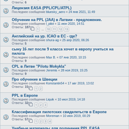
Ответы:
6
Лицензия EASA (PPL/CPL/ATPL)
Последнее сообщение
bluesky_aero
«
24 янв 2021, 11:49
Oбучениe на PPL (JAA) в Латвии - предложение.
Последнее сообщение
l_pilot
«
11 июн 2020, 14:51
Ответы:
187
1
10
11
12
13
…
Английский на ур. ICAO в ЕС - где?
Последнее сообщение
shura-ag
«
25 апр 2020, 06:26
Ответы:
5
сыну 16 лет после 9 класса хочет в европу учиться на
пилота
Последнее сообщение
Max B.
«
07 янв 2020, 10:15
Ответы:
9
CPL в Литве "Pilotu Mokykla"
Последнее сообщение
Jeremis
«
28 ноя 2019, 15:25
Ответы:
9
Про обучение в Швеции
Последнее сообщение
Konstantin54
«
17 авг 2019, 13:02
Ответы:
15
1
2
PPL в Европе
Последнее сообщение
Liquik
«
10 июл 2019, 14:18
Ответы:
32
1
2
3
Классификация пилотских свиделетьств в Европе
Последнее сообщение
Moreman
«
10 июн 2019, 00:29
Ответы:
57
1
2
3
4
Учебные материалы для получения PPL EASA