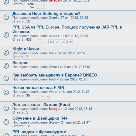
Последнее сообщение
Serega
«
28 окт 2012, 03:37
Ответы:
16
1
2
Дешевый Hour Building в Европе?
Последнее сообщение
Genri
«
27 окт 2012, 00:28
Ответы:
12
PPL USA vs PPL Europe. Процесс получения JAR PPL в
Испании.
Последнее сообщение
AirArt
«
21 окт 2012, 23:56
Ответы:
433
1
26
27
28
29
…
Night в Чехии
Последнее сообщение
zloi
«
16 окт 2012, 20:16
Ответы:
7
Венгрия
Последнее сообщение
Vovacii
«
25 сен 2012, 17:07
Как выбрать авиашколу в Европе? ВИДЕО
Последнее сообщение
ihotel
«
27 авг 2012, 01:40
Чехия летная школа F-AIR
Последнее сообщение
Misha
«
13 июл 2012, 11:31
Ответы:
35
1
2
3
Летная школа - Латвия (Рига)
Последнее сообщение
Serega
«
12 июн 2012, 13:12
Ответы:
1
Обучение в Швейцарии R44
Последнее сообщение
Gordil
«
24 мар 2012, 21:47
Ответы:
12
PPL рядом с Франкфуртом