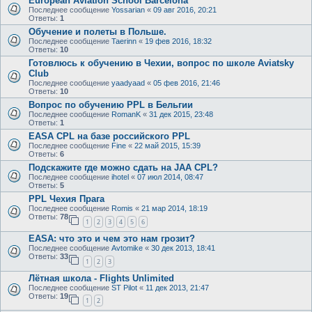
European Aviation School Barcelona
Последнее сообщение
Yossarian
«
09 авг 2016, 20:21
Ответы:
1
Обучение и полеты в Польше.
Последнее сообщение
Taerinn
«
19 фев 2016, 18:32
Ответы:
10
Готовлюсь к обучению в Чехии, вопрос по школе Aviatsky
Club
Последнее сообщение
yaadyaad
«
05 фев 2016, 21:46
Ответы:
10
Вопрос по обучению PPL в Бельгии
Последнее сообщение
RomanK
«
31 дек 2015, 23:48
Ответы:
1
EASA CPL на базе российского PPL
Последнее сообщение
Fine
«
22 май 2015, 15:39
Ответы:
6
Подскажите где можно сдать на JAA CPL?
Последнее сообщение
ihotel
«
07 июл 2014, 08:47
Ответы:
5
PPL Чехия Прага
Последнее сообщение
Romis
«
21 мар 2014, 18:19
Ответы:
78
1
2
3
4
5
6
EASA: что это и чем это нам грозит?
Последнее сообщение
Avtomike
«
30 дек 2013, 18:41
Ответы:
33
1
2
3
Лётная школа - Flights Unlimited
Последнее сообщение
ST Pilot
«
11 дек 2013, 21:47
Ответы:
19
1
2