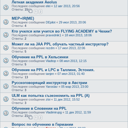
Летная академия Aeolus
Последнее сообщение
elei
«
12 авг 2013, 20:56
Ответы:
15
1
2
MEP+IR(ME)
Последнее сообщение
DEpilot
«
29 июл 2013, 20:06
Ответы:
4
Кто учился или учится во FLYING ACADEMY в Чехии?
Последнее сообщение
pravednik1
«
18 июл 2013, 18:06
Ответы:
2
Может ли на JAA PPL обучать частный инструктор?
Последнее сообщение
rezdm
«
17 июл 2013, 22:06
Ответы:
5
Обучение на PPL в Хельсинки
Последнее сообщение
Vladtop
«
08 июл 2013, 12:15
Ответы:
5
Обучение на PPL и LPC в Таллине, Эстония.
Последнее сообщение
tanjen
«
07 июл 2013, 01:40
Ответы:
13
Русскоговорящий инструктор в Австрии
Последнее сообщение
Yaroslav
«
05 мар 2013, 23:00
Ответы:
3
ULM как попытка съэкономить на PPL (A)
Последнее сообщение
zloi
«
11 дек 2012, 15:52
Ответы:
3
Обучение в Словении на PPL
Последнее сообщение
Vladimirupg
«
11 дек 2012, 11:59
Ответы:
21
1
2
Вопрос по обучению в Германии