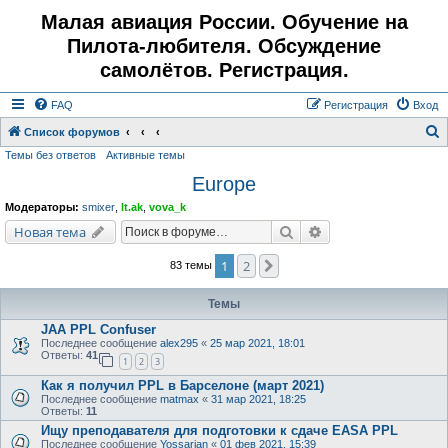
Малая авиация России. Обучение на
Пилота-любителя. Обсуждение
самолётов. Регистрация.
FAQ
Регистрация
Вход
Список форумов
Темы без ответов
Активные темы
о
Europe
и
с
Модераторы:
smixer
,
lt.ak
,
vova_k
к
Поиск
Расширенный поис
Новая тема
1
2
След.
83 темы
Темы
JAA PPL Confuser
Последнее сообщение
alex295
«
25 мар 2021, 18:01
Ответы:
41
1
2
3
Как я получил PPL в Барселоне (март 2021)
Последнее сообщение
matmax
«
31 мар 2021, 18:25
Ответы:
11
Ищу преподавателя для подготовки к сдаче EASA PPL
Последнее сообщение
Yossarian
«
01 фев 2021, 15:39