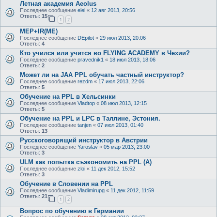
Летная академия Aeolus
Последнее сообщение
elei
«
12 авг 2013, 20:56
Ответы:
15
1
2
MEP+IR(ME)
Последнее сообщение
DEpilot
«
29 июл 2013, 20:06
Ответы:
4
Кто учился или учится во FLYING ACADEMY в Чехии?
Последнее сообщение
pravednik1
«
18 июл 2013, 18:06
Ответы:
2
Может ли на JAA PPL обучать частный инструктор?
Последнее сообщение
rezdm
«
17 июл 2013, 22:06
Ответы:
5
Обучение на PPL в Хельсинки
Последнее сообщение
Vladtop
«
08 июл 2013, 12:15
Ответы:
5
Обучение на PPL и LPC в Таллине, Эстония.
Последнее сообщение
tanjen
«
07 июл 2013, 01:40
Ответы:
13
Русскоговорящий инструктор в Австрии
Последнее сообщение
Yaroslav
«
05 мар 2013, 23:00
Ответы:
3
ULM как попытка съэкономить на PPL (A)
Последнее сообщение
zloi
«
11 дек 2012, 15:52
Ответы:
3
Обучение в Словении на PPL
Последнее сообщение
Vladimirupg
«
11 дек 2012, 11:59
Ответы:
21
1
2
Вопрос по обучению в Германии