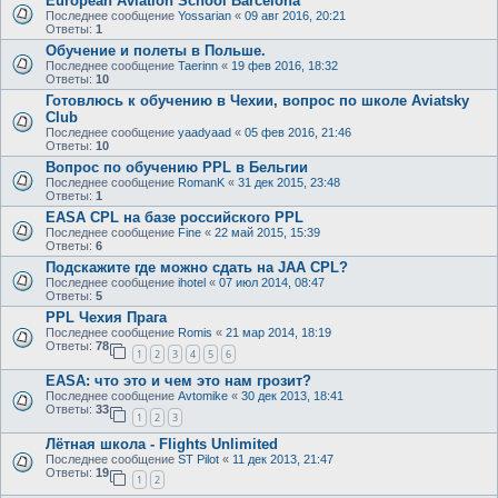
European Aviation School Barcelona
Последнее сообщение
Yossarian
«
09 авг 2016, 20:21
Ответы:
1
Обучение и полеты в Польше.
Последнее сообщение
Taerinn
«
19 фев 2016, 18:32
Ответы:
10
Готовлюсь к обучению в Чехии, вопрос по школе Aviatsky
Club
Последнее сообщение
yaadyaad
«
05 фев 2016, 21:46
Ответы:
10
Вопрос по обучению PPL в Бельгии
Последнее сообщение
RomanK
«
31 дек 2015, 23:48
Ответы:
1
EASA CPL на базе российского PPL
Последнее сообщение
Fine
«
22 май 2015, 15:39
Ответы:
6
Подскажите где можно сдать на JAA CPL?
Последнее сообщение
ihotel
«
07 июл 2014, 08:47
Ответы:
5
PPL Чехия Прага
Последнее сообщение
Romis
«
21 мар 2014, 18:19
Ответы:
78
1
2
3
4
5
6
EASA: что это и чем это нам грозит?
Последнее сообщение
Avtomike
«
30 дек 2013, 18:41
Ответы:
33
1
2
3
Лётная школа - Flights Unlimited
Последнее сообщение
ST Pilot
«
11 дек 2013, 21:47
Ответы:
19
1
2