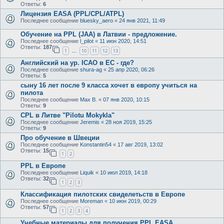
Ответы:
6
Лицензия EASA (PPL/CPL/ATPL)
Последнее сообщение
bluesky_aero
«
24 янв 2021, 11:49
Oбучениe на PPL (JAA) в Латвии - предложение.
Последнее сообщение
l_pilot
«
11 июн 2020, 14:51
Ответы:
187
1
10
11
12
13
…
Английский на ур. ICAO в ЕС - где?
Последнее сообщение
shura-ag
«
25 апр 2020, 06:26
Ответы:
5
сыну 16 лет после 9 класса хочет в европу учиться на
пилота
Последнее сообщение
Max B.
«
07 янв 2020, 10:15
Ответы:
9
CPL в Литве "Pilotu Mokykla"
Последнее сообщение
Jeremis
«
28 ноя 2019, 15:25
Ответы:
9
Про обучение в Швеции
Последнее сообщение
Konstantin54
«
17 авг 2019, 13:02
Ответы:
15
1
2
PPL в Европе
Последнее сообщение
Liquik
«
10 июл 2019, 14:18
Ответы:
32
1
2
3
Классификация пилотских свиделетьств в Европе
Последнее сообщение
Moreman
«
10 июн 2019, 00:29
Ответы:
57
1
2
3
4
Учебные материалы для получения PPL EASA