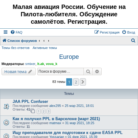
Малая авиация России. Обучение на
Пилота-любителя. Обсуждение
самолётов. Регистрация.
FAQ
Регистрация
Вход
Список форумов
Темы без ответов
Активные темы
о
Europe
и
с
Модераторы:
smixer
,
lt.ak
,
vova_k
к
Поиск
Расширенный поис
Новая тема
1
2
След.
83 темы
Темы
JAA PPL Confuser
Последнее сообщение
alex295
«
25 мар 2021, 18:01
Ответы:
41
1
2
3
Как я получил PPL в Барселоне (март 2021)
Последнее сообщение
matmax
«
31 мар 2021, 18:25
Ответы:
11
Ищу преподавателя для подготовки к сдаче EASA PPL
Последнее сообщение
Yossarian
«
01 фев 2021, 15:39