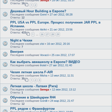
Последнее сообщение
Serega
«
28 окт 2012, 03:37
Ответы:
16
1
2
Дешевый Hour Building в Европе?
Последнее сообщение
Genri
«
27 окт 2012, 00:28
Ответы:
12
PPL USA vs PPL Europe. Процесс получения JAR PPL в
Испании.
Последнее сообщение
AirArt
«
21 окт 2012, 23:56
Ответы:
433
1
26
27
28
29
…
Night в Чехии
Последнее сообщение
zloi
«
16 окт 2012, 20:16
Ответы:
7
Венгрия
Последнее сообщение
Vovacii
«
25 сен 2012, 17:07
Как выбрать авиашколу в Европе? ВИДЕО
Последнее сообщение
ihotel
«
27 авг 2012, 01:40
Чехия летная школа F-AIR
Последнее сообщение
Misha
«
13 июл 2012, 11:31
Ответы:
35
1
2
3
Летная школа - Латвия (Рига)
Последнее сообщение
Serega
«
12 июн 2012, 13:12
Ответы:
1
Обучение в Швейцарии R44
Последнее сообщение
Gordil
«
24 мар 2012, 21:47
Ответы:
12
PPL рядом с Франкфуртом