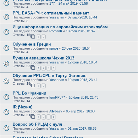
Последнее сообщение
177
«
24 май 2019, 03:58
Ответы:
4
PPL EASA+РФ: оптимальный вариант
Последнее сообщение
Yossarian
«
07 мар 2019, 10:44
Ответы:
8
Ищу информацию по европейским аэроклубам
Последнее сообщение
RomanK
«
10 фев 2019, 01:47
Ответы:
15
1
2
Обучение в Греции
Последнее сообщение
пилот
«
23 сен 2018, 18:54
Ответы:
4
Лучшая авиашкола Чехии 2013
Последнее сообщение
Yossarian
«
12 фев 2018, 18:54
Ответы:
52
1
2
3
4
Обучение PPL/CPL в Тарту. Эстония.
Последнее сообщение
Yossarian
«
10 фев 2018, 23:44
Ответы:
19
1
2
PPL Во Франции
Последнее сообщение
IgorPPL77
«
10 фев 2018, 21:43
Ответы:
14
IR (Чехия)
Последнее сообщение
Altybaev
«
05 апр 2017, 16:08
Ответы:
51
1
2
3
4
Вопрос об PPL(A) с нуля .
Последнее сообщение
Yossarian
«
01 апр 2017, 08:35
Ответы:
5