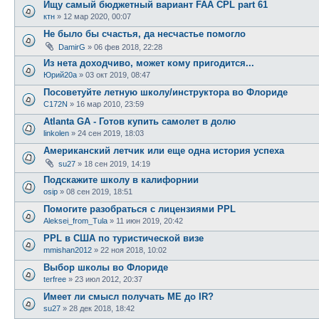
Ищу самый бюджетный вариант FAA CPL part 61
ктн
»
12 мар 2020, 00:07
Не было бы счастья, да несчастье помогло
DamirG
»
06 фев 2018, 22:28
Из нета доходчиво, может кому пригодится...
Юрий20а
»
03 окт 2019, 08:47
Посоветуйте летную школу/инструктора во Флориде
C172N
»
16 мар 2010, 23:59
Atlanta GA - Готов купить самолет в долю
linkolen
»
24 сен 2019, 18:03
Американский летчик или еще одна история успеха
su27
»
18 сен 2019, 14:19
Подскажите школу в калифорнии
osip
»
08 сен 2019, 18:51
Помогите разобраться с лицензиями PPL
Aleksei_from_Tula
»
11 июн 2019, 20:42
PPL в США по туристической визе
mmishan2012
»
22 ноя 2018, 10:02
Выбор школы во Флориде
terfree
»
23 июл 2012, 20:37
Имеет ли смысл получать ME до IR?
su27
»
28 дек 2018, 18:42