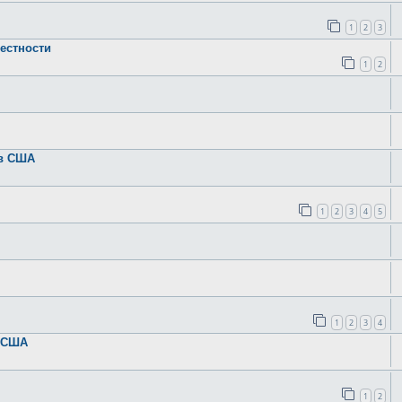
1
2
3
естности
1
2
 в США
1
2
3
4
5
1
2
3
4
в США
1
2