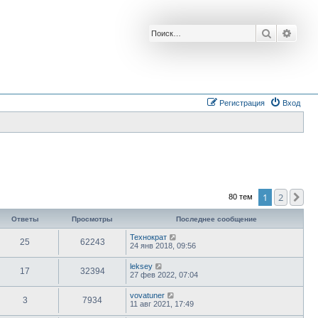
Поиск
Расш
Регистрация
Вход
1
2
Сл
80 тем
Ответы
Просмотры
Последнее сообщение
Технократ
25
62243
24 янв 2018, 09:56
leksey
17
32394
27 фев 2022, 07:04
vovatuner
3
7934
11 авг 2021, 17:49