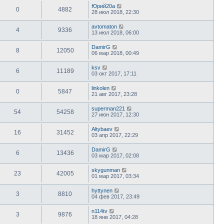
Юрий20а
0
4882
28 июл 2018, 22:30
avtomaton
4
9336
13 июл 2018, 06:00
DamirG
8
12050
06 мар 2018, 00:49
ksv
6
11189
03 окт 2017, 17:11
linkolen
0
5847
21 авг 2017, 23:28
superman221
54
54258
27 июн 2017, 12:30
Altybaev
16
31452
03 апр 2017, 22:29
DamirG
6
13436
03 мар 2017, 02:08
skygunman
23
42005
01 мар 2017, 03:34
hyttynen
3
8810
04 фев 2017, 23:49
n114tv
3
9876
18 янв 2017, 04:28