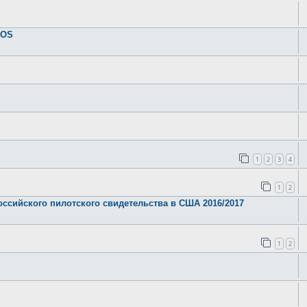
IOS
1
2
3
4
1
2
оссийского пилотского свидетельства в США 2016/2017
1
2