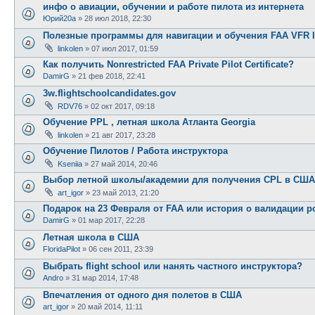
инфо о авиации, обучении и работе пилота из интернета
Юрий20а
»
28 июл 2018, 22:30
Полезные программы для навигации и обучения FAA VFR 
linkolen
»
07 июл 2017, 01:59
Как получить Nonrestricted FAA Private Pilot Certificate?
DamirG
»
21 фев 2018, 22:41
3w.flightschoolcandidates.gov
RDV76
»
02 окт 2017, 09:18
Обучение PPL , летная школа Атланта Georgia
linkolen
»
21 авг 2017, 23:28
Обучение Пилотов / Работа инструктора
Kseniia
»
27 май 2014, 20:46
Выбор летной школы/академии для получения CPL в США
art_igor
»
23 май 2013, 21:20
Подарок на 23 Февраля от FAA или история о валидации р
DamirG
»
01 мар 2017, 22:28
Летная школа в США
FloridaPilot
»
06 сен 2011, 23:39
Выбрать flight school или нанять частного инструктора?
Andro
»
31 мар 2014, 17:48
Впечатления от одного дня полетов в США
art_igor
»
20 май 2014, 11:11