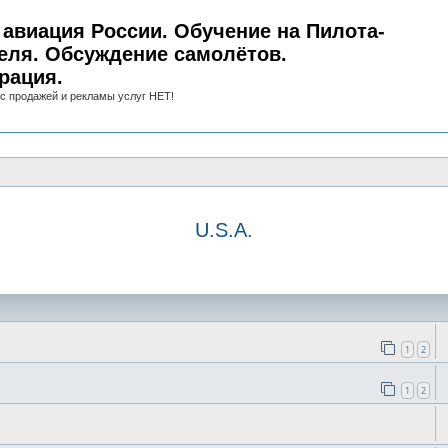
авиация России. Обучение на Пилота-
еля. Обсуждение самолётов.
рация.
с продажей и рекламы услуг НЕТ!
U.S.A.
иск
1
2
1
2