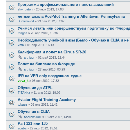
Программа профессионального пилота авиалиний
sky_baton
»
20 июн 2013, 17:08
летная школа AcePilot Training в Allentown, Pennsylvania
Bumerovod
»
23 сен 2012, 07:07
Учимся летать или совершенствуем подготовку во Флори
tangaz
»
20 апр 2010, 15:36
Необходимость учебной визы (Было - Обучаю в США и не 
xma
»
01 апр 2011, 16:13
Калифорния и полет на Cirrus SR-20
art_igor
»
02 май 2013, 12:44
Полет на биплане во Флориде
art_igor
»
27 апр 2013, 03:29
IFR на VFR only воздушном судне
vova_k
»
05 ноя 2010, 17:32
Обучение до ATPL
TITANkz
»
11 апр 2012, 19:09
Aviator Flight Training Academy
tokaez
»
03 янв 2013, 11:42
Обучение в США
Andrew2001
»
18 окт 2007, 14:04
Part 121 или 135
acuba
»
22 июл 2012, 15:51