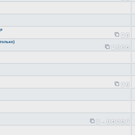
де
1
2
только)
1
2
3
4
1
2
1
3
4
5
6
7
…