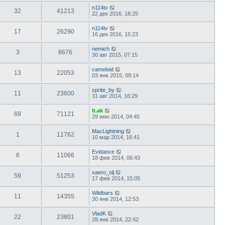
n114tv
32
41213
22 дек 2016, 18:25
n114tv
17
26290
16 дек 2016, 15:23
nemich
3
8676
30 авг 2015, 07:15
cameloid
13
22053
03 янв 2015, 09:14
sprite_by
11
23600
31 авг 2014, 16:29
lt.ak
69
71121
29 июн 2014, 04:45
MacLightning
1
11762
10 мар 2014, 16:41
Evidance
6
11066
18 фев 2014, 06:43
xaero_olj
59
51253
17 фев 2014, 15:05
Wildbars
11
14355
30 янв 2014, 12:53
VladK
22
23801
28 янв 2014, 22:42