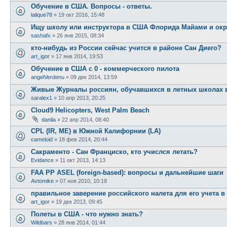
Обучение в США. Вопросы - ответы.
lalique78
»
19 окт 2016, 15:48
Ищу школу или инструктора в США Флорида Майами и окр
sashafx
»
26 янв 2015, 08:34
кто-нибудь из России сейчас учится в районе Сан Диего?
art_igor
»
17 янв 2014, 19:53
Обучение в США с 0 - коммерческого пилота
angelVerdenu
»
09 дек 2014, 13:59
Живые Журналы россиян, обучавшихся в летных школах
saralex1
»
10 апр 2013, 20:25
Cloud9 Helicopters, West Palm Beach
danila
»
22 апр 2014, 08:40
CPL (IR, ME) в Южной Калифорнии (LA)
cameloid
»
18 фев 2014, 20:44
Сакраменто - Сан Франциско, кто учислся летать?
Evidance
»
11 окт 2013, 14:13
FAA PP ASEL (foreign-based): вопросы и дальнейшие шаги
Avtomike
»
07 ноя 2010, 10:18
правильное заверение российского налета для его учета 
art_igor
»
19 дек 2013, 09:45
Полеты в США - что нужно знать?
Wildbars
»
28 янв 2014, 01:44