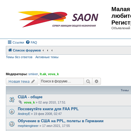
Малая 
любит
Регист
Объявлений 
Ссылки
FAQ
Список форумов
Темы без ответов
Активные темы
Модераторы:
smixer
,
lt.ak
,
vova_k
Поиск
Расширенный по
Новая тема
Темы
США - общее
vova_k
»
02 апр 2010, 17:51
Посовеутйте книги для FAA PPL
AndreyE
»
19 фев 2008, 02:47
Обучение в США на PPL, полеты в Германии
mephiengineer
»
17 июл 2021, 17:55