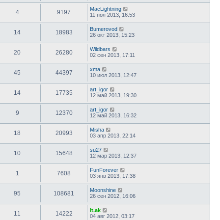
MacLightning
4
9197
11 ноя 2013, 16:53
Bumerovod
14
18983
26 окт 2013, 15:23
Wildbars
20
26280
02 сен 2013, 17:11
xma
45
44397
10 июл 2013, 12:47
art_igor
14
17735
12 май 2013, 19:30
art_igor
9
12370
12 май 2013, 16:32
Misha
18
20993
03 апр 2013, 22:14
su27
10
15648
12 мар 2013, 12:37
FunForever
1
7608
03 янв 2013, 17:38
Moonshine
95
108681
26 сен 2012, 16:06
lt.ak
11
14222
04 авг 2012, 03:17