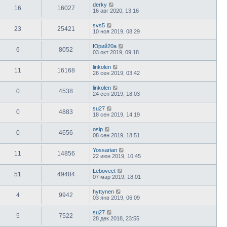
derky
16
16027
16 авг 2020, 13:16
svs5
23
25421
10 ноя 2019, 08:29
Юрий20а
6
8052
03 окт 2019, 09:18
linkolen
11
16168
26 сен 2019, 03:42
linkolen
0
4538
24 сен 2019, 18:03
su27
0
4883
18 сен 2019, 14:19
osip
0
4656
08 сен 2019, 18:51
Yossarian
11
14856
22 июн 2019, 10:45
Lebovect
51
49484
07 мар 2019, 18:01
hyttynen
4
9942
03 янв 2019, 06:09
su27
5
7522
28 дек 2018, 23:55