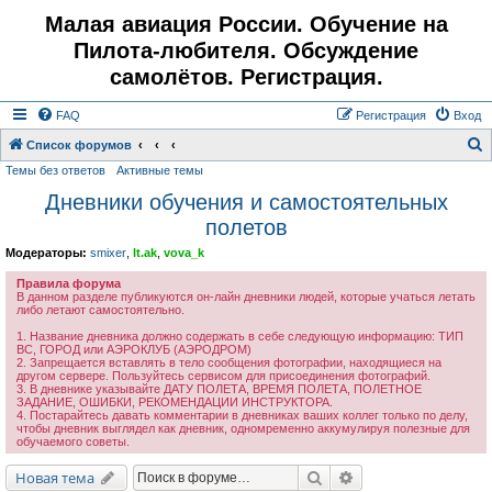
Малая авиация России. Обучение на
Пилота-любителя. Обсуждение
самолётов. Регистрация.
FAQ
Регистрация
Вход
Список форумов
Темы без ответов
Активные темы
о
Дневники обучения и самостоятельных
и
полетов
с
к
Модераторы:
smixer
,
lt.ak
,
vova_k
Правила форума
В данном разделе публикуются он-лайн дневники людей, которые учаться летать
либо летают самостоятельно.
1. Название дневника должно содержать в себе следующую информацию: ТИП
ВС, ГОРОД или АЭРОКЛУБ (АЭРОДРОМ)
2. Запрещается вставлять в тело сообщения фотографии, находящиеся на
другом сервере. Пользуйтесь сервисом для присоединения фотографий.
3. В дневнике указывайте ДАТУ ПОЛЕТА, ВРЕМЯ ПОЛЕТА, ПОЛЕТНОЕ
ЗАДАНИЕ, ОШИБКИ, РЕКОМЕНДАЦИИ ИНСТРУКТОРА.
4. Постарайтесь давать комментарии в дневниках ваших коллег только по делу,
чтобы дневник выглядел как дневник, одномременно аккумулируя полезные для
обучаемого советы.
Поиск
Расширенный поис
Новая тема