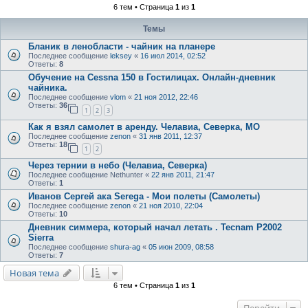
6 тем • Страница
1
из
1
Темы
Бланик в ленобласти - чайник на планере
Последнее сообщение
leksey
«
16 июл 2014, 02:52
Ответы:
8
Обучение на Cessna 150 в Гостилицах. Онлайн-дневник
чайника.
Последнее сообщение
vlom
«
21 ноя 2012, 22:46
Ответы:
36
1
2
3
Как я взял самолет в аренду. Челавиа, Северка, МО
Последнее сообщение
zenon
«
31 янв 2011, 12:37
Ответы:
18
1
2
Через тернии в небо (Челавиа, Северка)
Последнее сообщение
Nethunter
«
22 янв 2011, 21:47
Ответы:
1
Иванов Сергей ака Serega - Мои полеты (Самолеты)
Последнее сообщение
zenon
«
21 ноя 2010, 22:04
Ответы:
10
Дневник симмера, который начал летать . Tecnam P2002
Sierra
Последнее сообщение
shura-ag
«
05 июн 2009, 08:58
Ответы:
7
Новая тема
6 тем • Страница
1
из
1