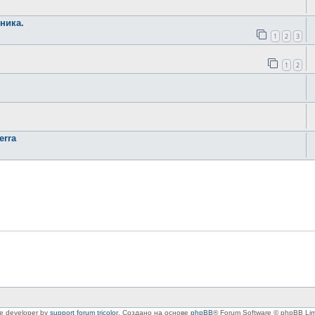
ника.
1
2
3
1
2
erra
le developer by
support forum tricolor
,
Создано на основе
phpBB
® Forum Software © phpBB Lim