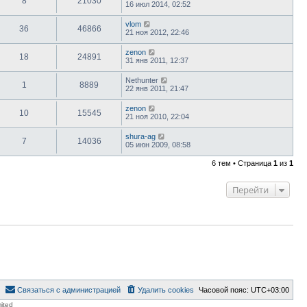
8
21030
16 июл 2014, 02:52
vlom
36
46866
21 ноя 2012, 22:46
zenon
18
24891
31 янв 2011, 12:37
Nethunter
1
8889
22 янв 2011, 21:47
zenon
10
15545
21 ноя 2010, 22:04
shura-ag
7
14036
05 июн 2009, 08:58
6 тем • Страница
1
из
1
Перейти
Связаться с администрацией
Удалить cookies
Часовой пояс:
UTC+03:00
ited