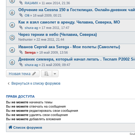
RA1AMX
»
11 июн 2014, 21:36
Обучение на Cessna 150 в Гостилицах. Онлайн-дневник чай
Olli
»
18 май 2009, 00:21
Как я взял самолет в аренду. Челавиа, Северка, МО
shura-ag
»
17 янв 2011, 17:47
Через тернии в небо (Челавиа, Северка)
Nethunter
»
22 янв 2011, 21:44
Иванов Сергей ака Serega - Мои полеты (Самолеты)
Serega
»
18 май 2009, 13:56
Дневник симмера, который начал летать . Tecnam P2002 Si
shura-ag
»
21 май 2009, 09:47
Новая тема
Вернуться к списку форумов
ПРАВА ДОСТУПА
Вы
не можете
начинать темы
Вы
не можете
отвечать на сообщения
Вы
не можете
редактировать свои сообщения
Вы
не можете
удалять свои сообщения
Вы
не можете
добавлять вложения
Список форумов
Sty