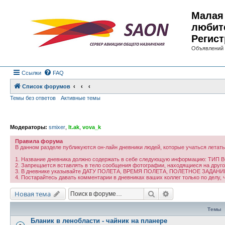
Малая 
любит
Регист
Объявлений 
Ссылки
FAQ
Список форумов
Темы без ответов
Активные темы
Модераторы:
smixer
,
lt.ak
,
vova_k
Правила форума
В данном разделе публикуются он-лайн дневники людей, которые учаться летать
1. Название дневника должно содержать в себе следующую информацию: ТИ
2. Запрещается вставлять в тело сообщения фотографии, находящиеся на друг
3. В дневнике указывайте ДАТУ ПОЛЕТА, ВРЕМЯ ПОЛЕТА, ПОЛЕТНОЕ ЗАДА
4. Постарайтесь давать комментарии в дневниках ваших коллег только по делу,
Поиск
Расширенный по
Новая тема
Темы
Бланик в ленобласти - чайник на планере