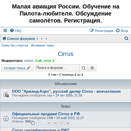
Малая авиация России. Обучение на
Пилота-любителя. Обсуждение
самолётов. Регистрация.
FAQ
Регистрация
Вход
Список форумов
Темы без ответов
Активные темы
о
Cirrus
и
с
Модераторы:
smixer
,
lt.ak
,
vova_k
к
Поиск
Расширенный поис
Новая тема
6 тем • Страница
1
из
1
Объявления
ООО "Арманд-Аэро", русский дилер Cirrus - впечатления
Последнее сообщение
Jan
«
24 окт 2009, 21:59
Темы
Официальные продажи Cirrus в РФ
Последнее сообщение
ChB
«
03 май 2013, 11:27
Ответы:
556
1
35
36
37
38
…
Cirrus сертифицирован в РФ?