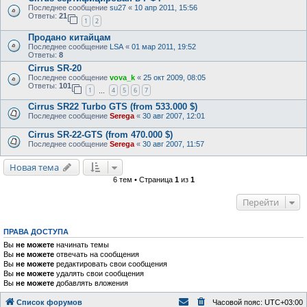
Последнее сообщение
su27
«
10 апр 2011, 15:56
Ответы:
21
1
2
Продано китайцам
Последнее сообщение
LSA
«
01 мар 2011, 19:52
Ответы:
8
Cirrus SR-20
Последнее сообщение
vova_k
«
25 окт 2009, 08:05
Ответы:
101
1
4
5
6
7
…
Cirrus SR22 Turbo GTS (from 533.000 $)
Последнее сообщение
Serega
«
30 авг 2007, 12:01
Cirrus SR-22-GTS (from 470.000 $)
Последнее сообщение
Serega
«
30 авг 2007, 11:57
Новая тема
6 тем • Страница
1
из
1
Перейти
ПРАВА ДОСТУПА
Вы
не можете
начинать темы
Вы
не можете
отвечать на сообщения
Вы
не можете
редактировать свои сообщения
Вы
не можете
удалять свои сообщения
Вы
не можете
добавлять вложения
Список форумов
Часовой пояс:
UTC+03:00