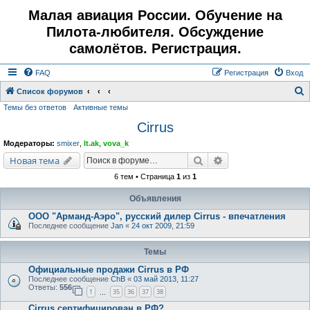
Малая авиация России. Обучение на
Пилота-любителя. Обсуждение
самолётов. Регистрация.
FAQ
Регистрация
Вход
Список форумов
Темы без ответов
Активные темы
о
Cirrus
и
с
Модераторы:
smixer
,
lt.ak
,
vova_k
к
Поиск
Расширенный поис
Новая тема
6 тем • Страница
1
из
1
Объявления
ООО "Арманд-Аэро", русский дилер Cirrus - впечатления
Последнее сообщение
Jan
«
24 окт 2009, 21:59
Темы
Официальные продажи Cirrus в РФ
Последнее сообщение
ChB
«
03 май 2013, 11:27
Ответы:
556
1
35
36
37
38
…
Cirrus сертифицирован в РФ?