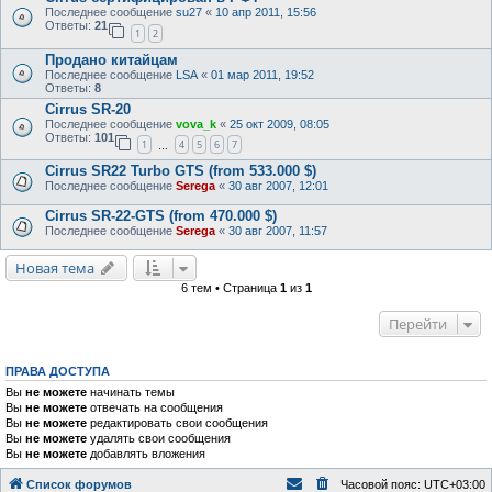
Последнее сообщение
su27
«
10 апр 2011, 15:56
Ответы:
21
1
2
Продано китайцам
Последнее сообщение
LSA
«
01 мар 2011, 19:52
Ответы:
8
Cirrus SR-20
Последнее сообщение
vova_k
«
25 окт 2009, 08:05
Ответы:
101
1
4
5
6
7
…
Cirrus SR22 Turbo GTS (from 533.000 $)
Последнее сообщение
Serega
«
30 авг 2007, 12:01
Cirrus SR-22-GTS (from 470.000 $)
Последнее сообщение
Serega
«
30 авг 2007, 11:57
Новая тема
6 тем • Страница
1
из
1
Перейти
ПРАВА ДОСТУПА
Вы
не можете
начинать темы
Вы
не можете
отвечать на сообщения
Вы
не можете
редактировать свои сообщения
Вы
не можете
удалять свои сообщения
Вы
не можете
добавлять вложения
Список форумов
Часовой пояс:
UTC+03:00