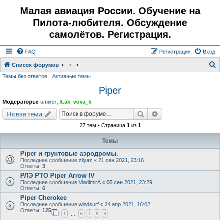
Малая авиация России. Обучение на
Пилота-любителя. Обсуждение
самолётов. Регистрация.
FAQ
Регистрация
Вход
Список форумов
Темы без ответов
Активные темы
о
Piper
и
с
Модераторы:
smixer
,
lt.ak
,
vova_k
к
Поиск
Расширенный поис
Новая тема
27 тем • Страница
1
из
1
Темы
Piper и грунтовые аэродромы.
Последнее сообщение
zilyaz
«
21 сен 2021, 23:16
Ответы:
3
РЛЭ РТО Piper Arrow IV
Последнее сообщение
VladimirA
«
05 сен 2021, 23:29
Ответы:
6
Piper Cherokee
Последнее сообщение
windsurf
«
24 апр 2021, 16:02
Ответы:
125
1
6
7
8
9
…