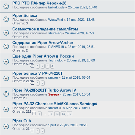
РЛЭ РТО ПАйпер Чероки-28
Последнее сообщение
baikalguide
«
25 фев 2021, 18:40
Piper Seneca
Последнее сообщение
WestWind
«
14 янв 2021, 13:48
Ответы:
3
Совместное владение самолётом
Последнее сообщение
shura-ag
«
24 май 2020, 16:53
Ответы:
4
Содержание Piper Arrow/Archer
Последнее сообщение
FISHER19
«
22 окт 2019, 23:51
Ответы:
2
Ещё один Piper Arrow в России
Последнее сообщение
Technolog
«
23 янв 2019, 18:09
Ответы:
59
1
2
3
4
Piper Seneca V PA-34-220T
Последнее сообщение
smixer
«
11 май 2018, 05:04
Ответы:
21
1
2
Piper PA-28R-201T Turbo Arrow IV
Последнее сообщение
Serega
«
23 авг 2017, 15:34
Ответы:
1
Piper PA-32 Cherokee Six/6X/Lance/Saratoga/
Последнее сообщение
smixer
«
07 мар 2017, 08:14
Ответы:
212
1
12
13
14
15
…
Piper Cub
Последнее сообщение
Sprut
«
22 дек 2016, 20:28
Ответы:
21
1
2