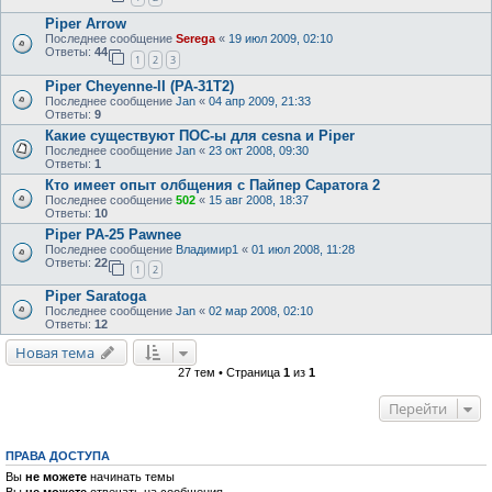
Piper Arrow
Последнее сообщение
Serega
«
19 июл 2009, 02:10
Ответы:
44
1
2
3
Piper Cheyenne-II (PA-31T2)
Последнее сообщение
Jan
«
04 апр 2009, 21:33
Ответы:
9
Какие существуют ПОС-ы для cesna и Piper
Последнее сообщение
Jan
«
23 окт 2008, 09:30
Ответы:
1
Кто имеет опыт олбщения с Пайпер Саратога 2
Последнее сообщение
502
«
15 авг 2008, 18:37
Ответы:
10
Piper PA-25 Pawnee
Последнее сообщение
Владимир1
«
01 июл 2008, 11:28
Ответы:
22
1
2
Piper Saratoga
Последнее сообщение
Jan
«
02 мар 2008, 02:10
Ответы:
12
Новая тема
27 тем • Страница
1
из
1
Перейти
ПРАВА ДОСТУПА
Вы
не можете
начинать темы