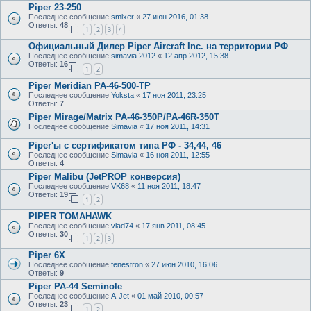
Piper 23-250
Последнее сообщение
smixer
«
27 июн 2016, 01:38
Ответы:
48
1
2
3
4
Официальный Дилер Piper Aircraft Inc. на территории РФ
Последнее сообщение
simavia 2012
«
12 апр 2012, 15:38
Ответы:
16
1
2
Piper Meridian PA-46-500-TP
Последнее сообщение
Yoksta
«
17 ноя 2011, 23:25
Ответы:
7
Piper Mirage/Matrix PA-46-350P/PA-46R-350T
Последнее сообщение
Simavia
«
17 ноя 2011, 14:31
Piper'ы с сертификатом типа РФ - 34,44, 46
Последнее сообщение
Simavia
«
16 ноя 2011, 12:55
Ответы:
4
Piper Malibu (JetPROP конверсия)
Последнее сообщение
VK68
«
11 ноя 2011, 18:47
Ответы:
19
1
2
PIPER TOMAHAWK
Последнее сообщение
vlad74
«
17 янв 2011, 08:45
Ответы:
30
1
2
3
Piper 6X
Последнее сообщение
fenestron
«
27 июн 2010, 16:06
Ответы:
9
Piper PA-44 Seminole
Последнее сообщение
A-Jet
«
01 май 2010, 00:57
Ответы:
23
1
2