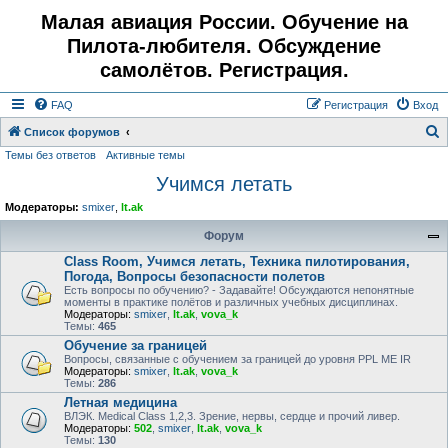
Малая авиация России. Обучение на
Пилота-любителя. Обсуждение
самолётов. Регистрация.
FAQ
Регистрация
Вход
Список форумов
Темы без ответов
Активные темы
о
Учимся летать
и
с
Модераторы:
smixer
,
lt.ak
к
Форум
Class Room, Учимся летать, Техника пилотирования,
Погода, Вопросы безопасности полетов
Есть вопросы по обучению? - Задавайте! Обсуждаются непонятные
моменты в практике полётов и различных учебных дисциплинах.
Модераторы:
smixer
,
lt.ak
,
vova_k
Темы:
465
Обучение за границей
Вопросы, связанные с обучением за границей до уровня PPL ME IR
Модераторы:
smixer
,
lt.ak
,
vova_k
Темы:
286
Летная медицина
ВЛЭК. Medical Class 1,2,3. Зрение, нервы, сердце и прочий ливер.
Модераторы:
502
,
smixer
,
lt.ak
,
vova_k
Темы:
130