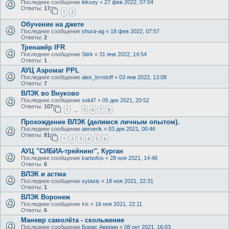
Последнее сообщение
leksey
«
27 фев 2022, 07:04
Ответы:
17
1
2
Обучение на джете
Последнее сообщение
shura-ag
«
18 фев 2022, 07:57
Ответы:
2
Тренажёр IFR
Последнее сообщение
Stirk
«
31 янв 2022, 14:54
Ответы:
1
АУЦ Аэромаг PPL
Последнее сообщение
alex_krrotoff
«
03 янв 2022, 13:08
Ответы:
7
ВЛЭК во Внуково
Последнее сообщение
sokil7
«
05 дек 2021, 20:52
Ответы:
107
1
5
6
7
8
…
Прохождение ВЛЭК (делимся личным опытом).
Последнее сообщение
aeroerik
«
03 дек 2021, 00:46
Ответы:
81
1
2
3
4
5
6
АУЦ "СИБИА-трейнинг", Курган
Последнее сообщение
karbofos
«
28 ноя 2021, 14:48
Ответы:
6
ВЛЭК и астма
Последнее сообщение
xytaxis
«
18 ноя 2021, 22:31
Ответы:
1
ВЛЭК Воронеж
Последнее сообщение
iris
«
16 ноя 2021, 22:11
Ответы:
6
Маневр самолёта - скольжение
Последнее сообщение
Борис Аверин
«
08 окт 2021, 16:03