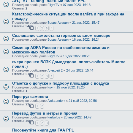
АУЦ "S7 Training" частный пилот, PPL
Последнее сообщение
FlightTV
«
07 сен 2023, 16:13
Ответы:
2
Катастрофические ситуации после взлёта и при заходе на
посадку
Последнее сообщение
Борис Аверин
«
21 дек 2022, 15:47
Ответы:
54
1
2
3
4
Сваливание самолёта на горизонтальном маневре
Последнее сообщение
Борис Аверин
«
16 дек 2022, 16:24
Семинар AOPA Россия по особенностям зимних и
межсезонных полётов
Последнее сообщение
FlightTV
«
16 дек 2022, 08:23
вчера прошел ВЛЭК Домодедово. пилот-любитель.Многое
понял :)
Последнее сообщение
Алексей 2
«
24 окт 2022, 15:44
Ответы:
51
1
2
3
4
Отметка о допуске к подбору площадки с воздуха
Последнее сообщение
ksv
«
15 июн 2022, 15:25
Ответы:
1
Перегруз самолета
Последнее сообщение
Alekzanderr
«
21 май 2022, 10:56
Ответы:
21
1
2
Перевод футов в метры и прочая
Последнее сообщение
karbofos
«
28 апр 2022, 14:47
Ответы:
40
1
2
3
Посовеутйте книги для FAA PPL