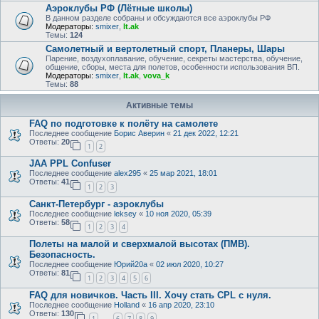
Аэроклубы РФ (Лётные школы)
В данном разделе собраны и обсуждаются все аэроклубы РФ
Модераторы:
smixer
,
lt.ak
Темы:
124
Самолетный и вертолетный спорт, Планеры, Шары
Парение, воздухоплавание, обучение, секреты мастерства, обучение,
общение, сборы, места для полетов, особенности использования ВП.
Модераторы:
smixer
,
lt.ak
,
vova_k
Темы:
88
Активные темы
FAQ по подготовке к полёту на самолете
Последнее сообщение
Борис Аверин
«
21 дек 2022, 12:21
Ответы:
20
1
2
JAA PPL Confuser
Последнее сообщение
alex295
«
25 мар 2021, 18:01
Ответы:
41
1
2
3
Санкт-Петербург - аэроклубы
Последнее сообщение
leksey
«
10 ноя 2020, 05:39
Ответы:
58
1
2
3
4
Полеты на малой и сверхмалой высотах (ПМВ).
Безопасность.
Последнее сообщение
Юрий20а
«
02 июл 2020, 10:27
Ответы:
81
1
2
3
4
5
6
FAQ для новичков. Часть III. Хочу стать CPL c нуля.
Последнее сообщение
Holland
«
16 апр 2020, 23:10
Ответы:
130
1
6
7
8
9