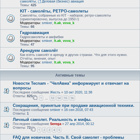
самолёты
,
Деловая (бизнес) авиация
Темы:
425
KIT - самолёты, РЕТРО-самолеты
Самолёты, собранные из KIT - наборов; ретро-самолеты
(ориентировочно, выпуска до 1950 г)
Модераторы:
smixer
,
lt.ak
,
vova_k
Темы:
66
Гидроавиация
Гидросамолеты и амфибии
Модераторы:
smixer
,
lt.ak
,
vova_k
Темы:
47
Арендуем самолёт
Как взять самолёт в аренду в других странах. Что для этого нужно.
Отчёты, мнения, опыт
Модераторы:
smixer
,
lt.ak
,
vova_k
Темы:
95
Активные темы
Новости Tecnam - "ЧелАвиа" информирует и отвечает на
вопросы
Последнее сообщение
Жесть
«
10 окт 2020, 11:38
Ответы:
825
1
53
54
55
56
…
Сокращения, принятые при продаже авиационной техники.
Последнее сообщение
smixer
«
16 сен 2018, 07:43
Ответы:
1
Личный самолет. Реальность и мифы.
Последнее сообщение
Serega
«
27 апр 2014, 00:12
Ответы:
72
1
2
3
4
5
FAQ для новичков. Часть II. Свой самолет - проблемы