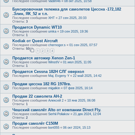
Последнее сообщение
Vadim46
«
08 окт 2025, 10:58
Буксировочная тележка для самолетов Цессна -172,182
.Злин, ЯК_52 и т.п.
Последнее сообщение
ХНТ
«
27 сен 2025, 20:33
Ответы:
3
Продается Dynamic WT10
Последнее сообщение
umka
«
19 сен 2025, 19:36
Ответы:
1
Kodiak от Quest Aircraft
Последнее сообщение
chernogor.s
«
01 сен 2025, 07:57
Ответы:
50
1
2
3
4
Продается автожир Xenon Zen-1
Последнее сообщение
WinstIV
«
01 июл 2025, 11:05
Ответы:
1
Продается Cessna 182H СЛГ оверхол
Последнее сообщение
Maj. Evgeny Y
«
22 май 2025, 14:42
Продам цессна 182 RG 1978гв.
Последнее сообщение
migalkin
«
07 фев 2025, 16:14
Продам 22 самолета АН-2
Последнее сообщение
Алексей 2
«
10 янв 2025, 06:08
Ответы:
1
Чешский самолёт Alto от компании Direct Fly.
Последнее сообщение
Serhii Poliakov
«
21 дек 2024, 12:04
Ответы:
2
Продам самолёт С150М
Последнее сообщение
bort055
«
06 окт 2024, 15:13