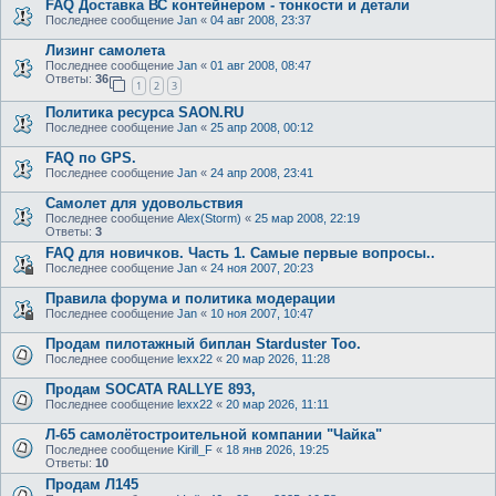
FAQ Доставка ВС контейнером - тонкости и детали
Последнее сообщение
Jan
«
04 авг 2008, 23:37
Лизинг самолета
Последнее сообщение
Jan
«
01 авг 2008, 08:47
Ответы:
36
1
2
3
Политика ресурса SAON.RU
Последнее сообщение
Jan
«
25 апр 2008, 00:12
FAQ по GPS.
Последнее сообщение
Jan
«
24 апр 2008, 23:41
Самолет для удовольствия
Последнее сообщение
Alex(Storm)
«
25 мар 2008, 22:19
Ответы:
3
FAQ для новичков. Часть 1. Самые первые вопросы..
Последнее сообщение
Jan
«
24 ноя 2007, 20:23
Правила форума и политика модерации
Последнее сообщение
Jan
«
10 ноя 2007, 10:47
Продам пилотажный биплан Starduster Too.
Последнее сообщение
lexx22
«
20 мар 2026, 11:28
Продам SOCATA RALLYE 893,
Последнее сообщение
lexx22
«
20 мар 2026, 11:11
Л-65 самолётостроительной компании "Чайка"
Последнее сообщение
Kirill_F
«
18 янв 2026, 19:25
Ответы:
10
Продам Л145