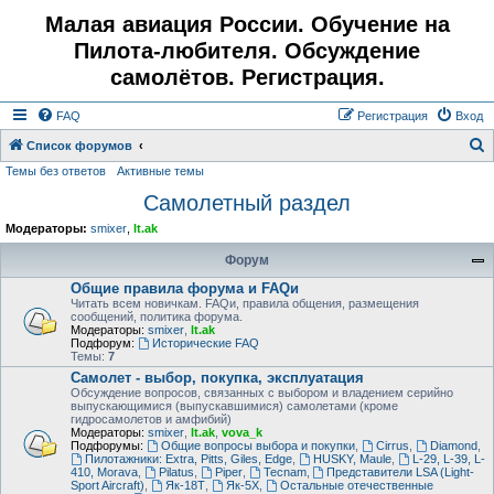
Малая авиация России. Обучение на
Пилота-любителя. Обсуждение
самолётов. Регистрация.
FAQ
Регистрация
Вход
Список форумов
Темы без ответов
Активные темы
о
Самолетный раздел
и
с
Модераторы:
smixer
,
lt.ak
к
Форум
Общие правила форума и FAQи
Читать всем новичкам. FAQи, правила общения, размещения
сообщений, политика форума.
Модераторы:
smixer
,
lt.ak
Подфорум:
Исторические FAQ
Темы:
7
Самолет - выбор, покупка, эксплуатация
Обсуждение вопросов, связанных с выбором и владением серийно
выпускающимися (выпускавшимися) самолетами (кроме
гидросамолетов и амфибий)
Модераторы:
smixer
,
lt.ak
,
vova_k
Подфорумы:
Общие вопросы выбора и покупки
,
Cirrus
,
Diamond
,
Пилотажники: Extra, Pitts, Giles, Edge
,
HUSKY, Maule
,
L-29, L-39, L-
410, Morava
,
Pilatus
,
Piper
,
Tecnam
,
Представители LSA (Light-
Sport Aircraft)
,
Як-18Т
,
Як-5Х
,
Остальные отечественные