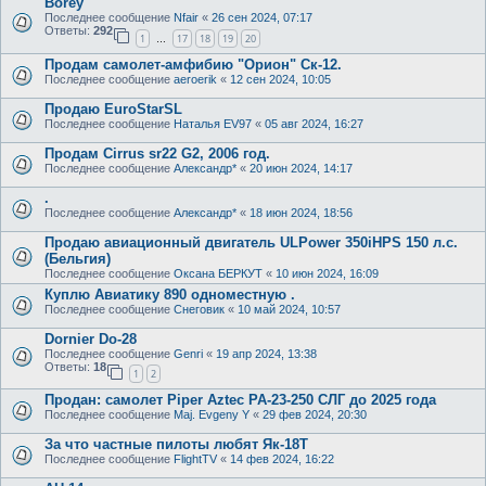
Borey
Последнее сообщение
Nfair
«
26 сен 2024, 07:17
Ответы:
292
1
17
18
19
20
…
Продам самолет-амфибию "Орион" Ск-12.
Последнее сообщение
aeroerik
«
12 сен 2024, 10:05
Продаю EuroStarSL
Последнее сообщение
Наталья EV97
«
05 авг 2024, 16:27
Продам Cirrus sr22 G2, 2006 год.
Последнее сообщение
Александр*
«
20 июн 2024, 14:17
.
Последнее сообщение
Александр*
«
18 июн 2024, 18:56
Продаю авиационный двигатель ULPower 350iHPS 150 л.с.
(Бельгия)
Последнее сообщение
Оксана БЕРКУТ
«
10 июн 2024, 16:09
Куплю Авиатику 890 одноместную .
Последнее сообщение
Снеговик
«
10 май 2024, 10:57
Dornier Do-28
Последнее сообщение
Genri
«
19 апр 2024, 13:38
Ответы:
18
1
2
Продан: самолет Piper Aztec PA-23-250 СЛГ до 2025 года
Последнее сообщение
Maj. Evgeny Y
«
29 фев 2024, 20:30
За что частные пилоты любят Як-18Т
Последнее сообщение
FlightTV
«
14 фев 2024, 16:22