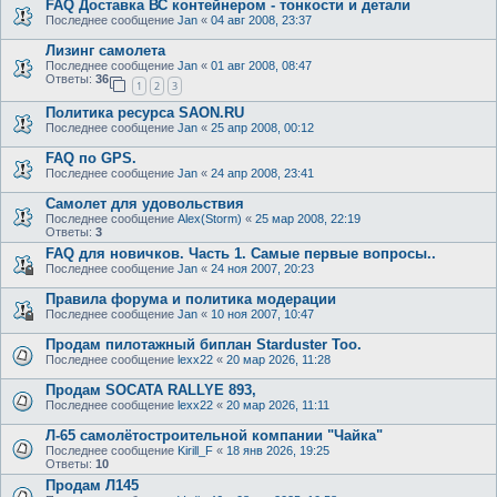
FAQ Доставка ВС контейнером - тонкости и детали
Последнее сообщение
Jan
«
04 авг 2008, 23:37
Лизинг самолета
Последнее сообщение
Jan
«
01 авг 2008, 08:47
Ответы:
36
1
2
3
Политика ресурса SAON.RU
Последнее сообщение
Jan
«
25 апр 2008, 00:12
FAQ по GPS.
Последнее сообщение
Jan
«
24 апр 2008, 23:41
Самолет для удовольствия
Последнее сообщение
Alex(Storm)
«
25 мар 2008, 22:19
Ответы:
3
FAQ для новичков. Часть 1. Самые первые вопросы..
Последнее сообщение
Jan
«
24 ноя 2007, 20:23
Правила форума и политика модерации
Последнее сообщение
Jan
«
10 ноя 2007, 10:47
Продам пилотажный биплан Starduster Too.
Последнее сообщение
lexx22
«
20 мар 2026, 11:28
Продам SOCATA RALLYE 893,
Последнее сообщение
lexx22
«
20 мар 2026, 11:11
Л-65 самолётостроительной компании "Чайка"
Последнее сообщение
Kirill_F
«
18 янв 2026, 19:25
Ответы:
10
Продам Л145