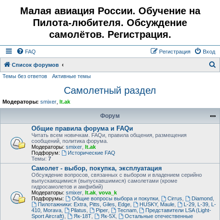
Малая авиация России. Обучение на
Пилота-любителя. Обсуждение
самолётов. Регистрация.
FAQ
Регистрация
Вход
Список форумов
Темы без ответов
Активные темы
о
Самолетный раздел
и
с
Модераторы:
smixer
,
lt.ak
к
Форум
Общие правила форума и FAQи
Читать всем новичкам. FAQи, правила общения, размещения
сообщений, политика форума.
Модераторы:
smixer
,
lt.ak
Подфорум:
Исторические FAQ
Темы:
7
Самолет - выбор, покупка, эксплуатация
Обсуждение вопросов, связанных с выбором и владением серийно
выпускающимися (выпускавшимися) самолетами (кроме
гидросамолетов и амфибий)
Модераторы:
smixer
,
lt.ak
,
vova_k
Подфорумы:
Общие вопросы выбора и покупки
,
Cirrus
,
Diamond
,
Пилотажники: Extra, Pitts, Giles, Edge
,
HUSKY, Maule
,
L-29, L-39, L-
410, Morava
,
Pilatus
,
Piper
,
Tecnam
,
Представители LSA (Light-
Sport Aircraft)
,
Як-18Т
,
Як-5Х
,
Остальные отечественные