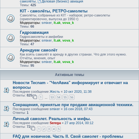
самолёты
,
Деловая (бизнес) авиация
Темы:
425
KIT - самолёты, РЕТРО-самолеты
Самолёты, собранные из KIT - наборов; ретро-самолеты
(ориентировочно, выпуска до 1950 г)
Модераторы:
smixer
,
lt.ak
,
vova_k
Темы:
66
Гидроавиация
Гидросамолеты и амфибии
Модераторы:
smixer
,
lt.ak
,
vova_k
Темы:
47
Арендуем самолёт
Как взять самолёт в аренду в других странах. Что для этого нужно.
Отчёты, мнения, опыт
Модераторы:
smixer
,
lt.ak
,
vova_k
Темы:
95
Активные темы
Новости Tecnam - "ЧелАвиа" информирует и отвечает на
вопросы
Последнее сообщение
Жесть
«
10 окт 2020, 11:38
Ответы:
825
1
53
54
55
56
…
Сокращения, принятые при продаже авиационной техники.
Последнее сообщение
smixer
«
16 сен 2018, 07:43
Ответы:
1
Личный самолет. Реальность и мифы.
Последнее сообщение
Serega
«
27 апр 2014, 00:12
Ответы:
72
1
2
3
4
5
FAQ для новичков. Часть II. Свой самолет - проблемы