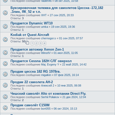
Последнее сообщение
Vadim46
«
08 окт 2025, 10:58
Буксировочная тележка для самолетов Цессна -172,182
.Злин, ЯК_52 и т.п.
Последнее сообщение
ХНТ
«
27 сен 2025, 20:33
Ответы:
3
Продается Dynamic WT10
Последнее сообщение
umka
«
19 сен 2025, 19:36
Ответы:
1
Kodiak от Quest Aircraft
Последнее сообщение
chernogor.s
«
01 сен 2025, 07:57
Ответы:
50
1
2
3
4
Продается автожир Xenon Zen-1
Последнее сообщение
WinstIV
«
01 июл 2025, 11:05
Ответы:
1
Продается Cessna 182H СЛГ оверхол
Последнее сообщение
Maj. Evgeny Y
«
22 май 2025, 14:42
Продам цессна 182 RG 1978гв.
Последнее сообщение
migalkin
«
07 фев 2025, 16:14
Продам 22 самолета АН-2
Последнее сообщение
Алексей 2
«
10 янв 2025, 06:08
Ответы:
1
Чешский самолёт Alto от компании Direct Fly.
Последнее сообщение
Serhii Poliakov
«
21 дек 2024, 12:04
Ответы:
2
Продам самолёт С150М
Последнее сообщение
bort055
«
06 окт 2024, 15:13