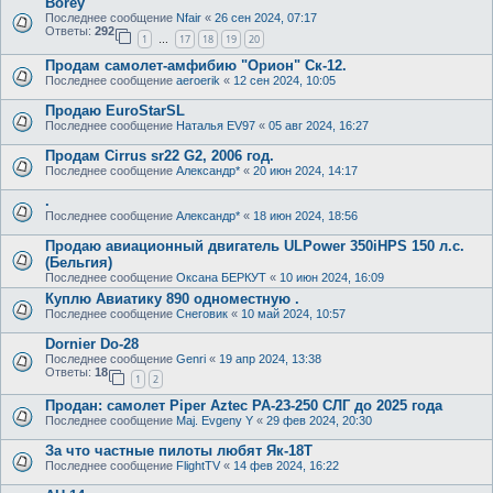
Borey
Последнее сообщение
Nfair
«
26 сен 2024, 07:17
Ответы:
292
1
17
18
19
20
…
Продам самолет-амфибию "Орион" Ск-12.
Последнее сообщение
aeroerik
«
12 сен 2024, 10:05
Продаю EuroStarSL
Последнее сообщение
Наталья EV97
«
05 авг 2024, 16:27
Продам Cirrus sr22 G2, 2006 год.
Последнее сообщение
Александр*
«
20 июн 2024, 14:17
.
Последнее сообщение
Александр*
«
18 июн 2024, 18:56
Продаю авиационный двигатель ULPower 350iHPS 150 л.с.
(Бельгия)
Последнее сообщение
Оксана БЕРКУТ
«
10 июн 2024, 16:09
Куплю Авиатику 890 одноместную .
Последнее сообщение
Снеговик
«
10 май 2024, 10:57
Dornier Do-28
Последнее сообщение
Genri
«
19 апр 2024, 13:38
Ответы:
18
1
2
Продан: самолет Piper Aztec PA-23-250 СЛГ до 2025 года
Последнее сообщение
Maj. Evgeny Y
«
29 фев 2024, 20:30
За что частные пилоты любят Як-18Т
Последнее сообщение
FlightTV
«
14 фев 2024, 16:22