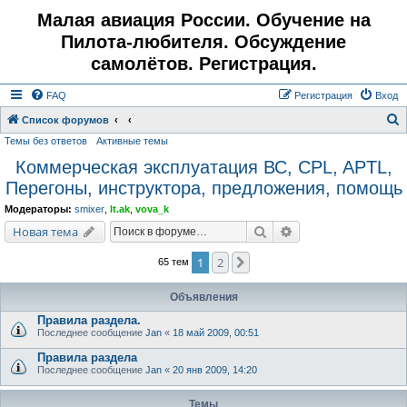
Малая авиация России. Обучение на
Пилота-любителя. Обсуждение
самолётов. Регистрация.
FAQ
Регистрация
Вход
Список форумов
Темы без ответов
Активные темы
о
Коммерческая эксплуатация ВС, CPL, APTL,
и
Перегоны, инструктора, предложения, помощь
с
к
Модераторы:
smixer
,
lt.ak
,
vova_k
Поиск
Расширенный поис
Новая тема
1
2
След.
65 тем
Объявления
Правила раздела.
Последнее сообщение
Jan
«
18 май 2009, 00:51
Правила раздела
Последнее сообщение
Jan
«
20 янв 2009, 14:20
Темы