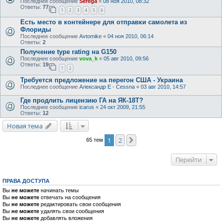
Последнее сообщение
Serega
«
08 ноя 2010, 08:32
Ответы:
77
1
2
3
4
5
6
Есть место в контейнере для отправки самолета из
Флориды
Последнее сообщение
Avtomike
«
04 ноя 2010, 06:14
Ответы:
2
Получение type rating на G150
Последнее сообщение
vova_k
«
05 авг 2010, 09:56
Ответы:
19
1
2
Требуется предложение на перегон США - Украина
Последнее сообщение
Александр E - Cessna
«
03 авг 2010, 14:57
Где продлить лицензию ГА на ЯК-18T?
Последнее сообщение
icarus
«
24 окт 2009, 21:55
Ответы:
12
Новая тема
1
2
След.
65 тем
Перейти
ПРАВА ДОСТУПА
Вы
не можете
начинать темы
Вы
не можете
отвечать на сообщения
Вы
не можете
редактировать свои сообщения
Вы
не можете
удалять свои сообщения
Вы
не можете
добавлять вложения