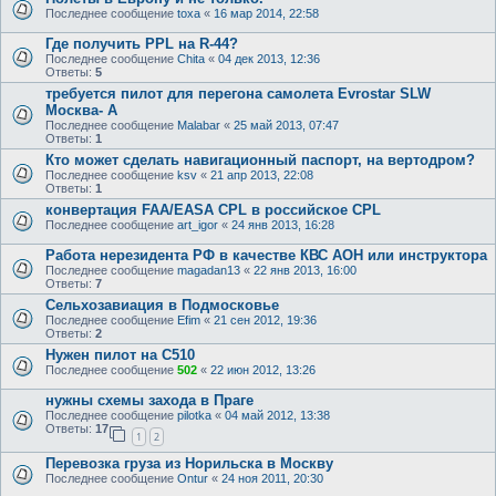
Последнее сообщение
toxa
«
16 мар 2014, 22:58
Где получить PPL на R-44?
Последнее сообщение
Chita
«
04 дек 2013, 12:36
Ответы:
5
требуется пилот для перегона самолета Evrostar SLW
Москва- А
Последнее сообщение
Malabar
«
25 май 2013, 07:47
Ответы:
1
Кто может сделать навигационный паспорт, на вертодром?
Последнее сообщение
ksv
«
21 апр 2013, 22:08
Ответы:
1
конвертация FAA/EASA CPL в российское CPL
Последнее сообщение
art_igor
«
24 янв 2013, 16:28
Работа нерезидента РФ в качестве КВС АОН или инструктора
Последнее сообщение
magadan13
«
22 янв 2013, 16:00
Ответы:
7
Сельхозавиация в Подмосковье
Последнее сообщение
Efim
«
21 сен 2012, 19:36
Ответы:
2
Нужен пилот на C510
Последнее сообщение
502
«
22 июн 2012, 13:26
нужны схемы захода в Праге
Последнее сообщение
pilotka
«
04 май 2012, 13:38
Ответы:
17
1
2
Перевозка груза из Норильска в Москву
Последнее сообщение
Ontur
«
24 ноя 2011, 20:30