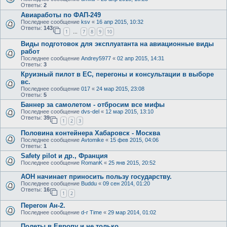
Ответы:
2
Авиаработы по ФАП-249
Последнее сообщение
ksv
«
16 апр 2015, 10:32
Ответы:
143
1
7
8
9
10
…
Виды подготовок для эксплуатанта на авиационные виды
работ
Последнее сообщение
Andrey5977
«
02 апр 2015, 14:31
Ответы:
3
Круизный пилот в ЕС, перегоны и консультации в выборе
вс.
Последнее сообщение
017
«
24 мар 2015, 23:08
Ответы:
5
Баннер за самолетом - отбросим все мифы
Последнее сообщение
dvs-del
«
12 мар 2015, 13:10
Ответы:
39
1
2
3
Половина контейнера Хабаровск - Москва
Последнее сообщение
Avtomike
«
15 фев 2015, 04:06
Ответы:
1
Safety pilot и др., Франция
Последнее сообщение
RomanK
«
25 янв 2015, 20:52
АОН начинает приносить пользу государству.
Последнее сообщение
Buddu
«
09 сен 2014, 01:20
Ответы:
16
1
2
Перегон Ан-2.
Последнее сообщение
d-r Time
«
29 мар 2014, 01:02
Полеты в Европу и не только.