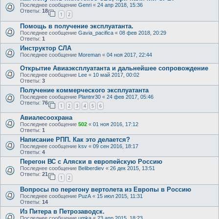
Последнее сообщение
Genri
«
24 апр 2018, 15:36
Ответы:
18
1
2
Помощь в получение эксплуатанта.
Последнее сообщение
Gavia_pacifica
«
08 фев 2018, 20:29
Ответы:
1
Инструктор СЛА
Последнее сообщение
Moreman
«
04 ноя 2017, 22:44
Открытие Авиаэксплуатанта и дальнейшее сопровождение
Последнее сообщение
Lee
«
10 май 2017, 00:02
Ответы:
3
Получение коммерческого эксплуатанта
Последнее сообщение
Plantnr30
«
24 фев 2017, 05:46
Ответы:
76
1
2
3
4
5
6
Авиалесоохрана
Последнее сообщение
502
«
01 ноя 2016, 17:12
Ответы:
1
Написание РПП. Как это делается?
Последнее сообщение
ksv
«
09 сен 2016, 18:17
Ответы:
4
Перегон ВС с Аляски в европейскую Россию
Последнее сообщение
Beliberdiev
«
26 дек 2015, 13:51
Ответы:
21
1
2
Вопросы по перегону вертолета из Европы в Россию
Последнее сообщение
PuzA
«
15 июл 2015, 11:31
Ответы:
14
Из Питера в Петрозаводск.
Последнее сообщение
umka
«
23 апр 2015, 18:23