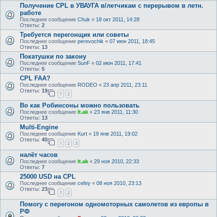
Получение CPL в УВАУГА в/летчикам с перерывом в летн.
работе
Последнее сообщение
Chuk
«
18 окт 2011, 14:28
Ответы:
2
Требуется перегонщик или советы
Последнее сообщение
perevochik
«
07 июн 2011, 18:45
Ответы:
13
Покатушки по закону
Последнее сообщение
SunF
«
02 июн 2011, 17:41
Ответы:
5
CPL FAA?
Последнее сообщение
RODEO
«
23 апр 2011, 23:11
Ответы:
19
1
2
Во как Робинсоны можно пользовать
Последнее сообщение
lt.ak
«
23 янв 2011, 11:30
Ответы:
13
Multi-Engine
Последнее сообщение
Kurt
«
19 янв 2011, 19:02
Ответы:
40
1
2
3
налёт часов
Последнее сообщение
lt.ak
«
29 ноя 2010, 22:33
Ответы:
7
25000 USD на CPL
Последнее сообщение
cefey
«
08 ноя 2010, 23:13
Ответы:
23
1
2
Помогу с перегоном одномоторных самолетов из европы в
РФ