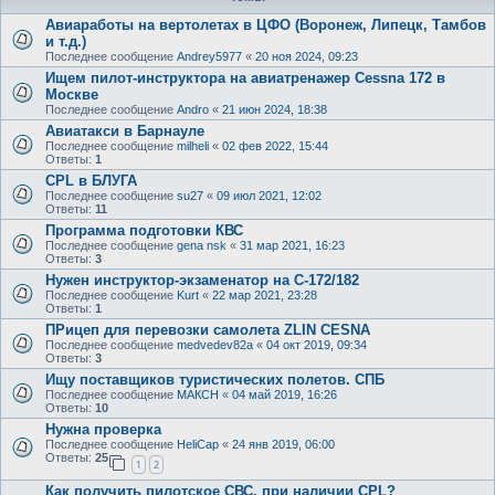
Авиаработы на вертолетах в ЦФО (Воронеж, Липецк, Тамбов
и т.д.)
Последнее сообщение
Andrey5977
«
20 ноя 2024, 09:23
Ищем пилот-инструктора на авиатренажер Cessna 172 в
Москве
Последнее сообщение
Andro
«
21 июн 2024, 18:38
Авиатакси в Барнауле
Последнее сообщение
milheli
«
02 фев 2022, 15:44
Ответы:
1
CPL в БЛУГА
Последнее сообщение
su27
«
09 июл 2021, 12:02
Ответы:
11
Программа подготовки КВС
Последнее сообщение
gena nsk
«
31 мар 2021, 16:23
Ответы:
3
Нужен инструктор-экзаменатор на С-172/182
Последнее сообщение
Kurt
«
22 мар 2021, 23:28
Ответы:
1
ПРицеп для перевозки самолета ZLIN CESNA
Последнее сообщение
medvedev82a
«
04 окт 2019, 09:34
Ответы:
3
Ищу поставщиков туристических полетов. СПБ
Последнее сообщение
МАКСН
«
04 май 2019, 16:26
Ответы:
10
Нужна проверка
Последнее сообщение
HeliCap
«
24 янв 2019, 06:00
Ответы:
25
1
2
Как получить пилотское СВС, при наличии CPL?