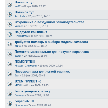
Новичок тут
su27
»
02 дек 2010, 22:27
Новичок тут
Aerolady
»
02 дек 2010, 14:16
Откровения о воздушном законодательстве
vuazen
»
16 окт 2010, 21:11
На другой континент
F2107BMA
»
11 окт 2010, 18:24
требуется помощь в выборе модели самолета
eliz01
»
07 июл 2010, 18:14
Помогите материально для покупки параплана
Yakut
»
27 июн 2010, 15:04
ПОМОГИТЕ!!!
Михаил Синюшин
»
19 фев 2009, 14:14
Пневмоангары для легкой техники.
Jan
»
12 фев 2009, 00:49
ВСЕМ ПРИВЕТ =)
КРОШ
»
04 фев 2009, 23:43
Готов увидеть критику
Володя
»
24 янв 2009, 17:08
SuperJet-100
Quoondo
»
22 янв 2009, 01:46