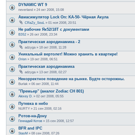
DYNAMIC WT 9
neverland
»
24 окт 2008, 15:08
Авиасимулятор Lock On: KA-50- Чёрная Акула
CRaZy_SouL
»
01 ноя 2008, 20:51
Не рабочие Як52/18Т с документами
ВЗ52
»
26 окт 2008, 23:34
Практическая аэродинамика - 2
adzyga
»
18 окт 2008, 11:28
Уникальный вертолет! Можно хранить в квартире!
Orion
»
19 окт 2008, 06:51
Практическая аэродинамика
adzyga
»
13 окт 2008, 02:27
Некорректное поведение на рынке. Будте осторожны.
Burlak
»
06 окт 2008, 11:44
"Премьер" (аналог Zodiac CH 801)
Alexey D.
»
02 окт 2008, 05:55
Путевка в небо
NURTY
»
21 сен 2008, 02:16
Ротов-на-Дону
Геннадий Котов
»
15 сен 2008, 12:57
BFR and IPC
StasM
»
08 сен 2008, 07:26