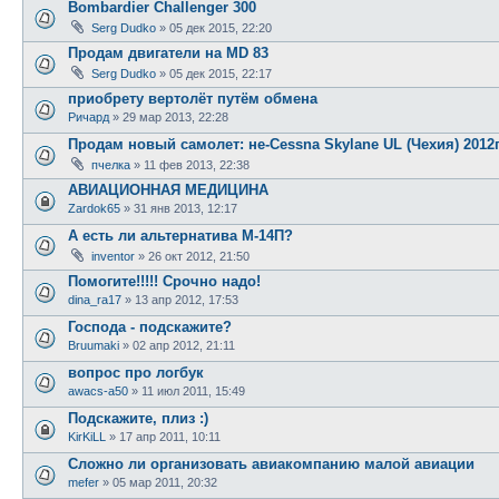
Bombardier Challenger 300
Serg Dudko
»
05 дек 2015, 22:20
Продам двигатели на MD 83
Serg Dudko
»
05 дек 2015, 22:17
приобрету вертолёт путём обмена
Ричард
»
29 мар 2013, 22:28
Продам новый самолет: не-Cessna Skylanе UL (Чехия) 2012г
пчелка
»
11 фев 2013, 22:38
АВИАЦИОННАЯ МЕДИЦИНА
Zardok65
»
31 янв 2013, 12:17
А есть ли альтернатива М-14П?
inventor
»
26 окт 2012, 21:50
Помогите!!!!! Срочно надо!
dina_ra17
»
13 апр 2012, 17:53
Господа - подскажите?
Bruumaki
»
02 апр 2012, 21:11
вопрос про логбук
awacs-a50
»
11 июл 2011, 15:49
Подскажите, плиз :)
KirKiLL
»
17 апр 2011, 10:11
Сложно ли организовать авиакомпанию малой авиации
mefer
»
05 мар 2011, 20:32