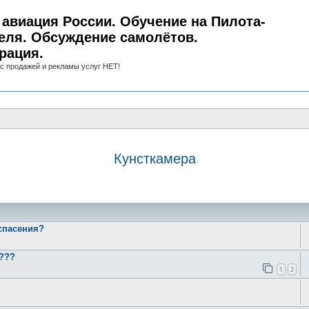
авиация России. Обучение на Пилота-
еля. Обсуждение самолётов.
рация.
с продажей и рекламы услуг НЕТ!
Кунсткамера
иск
спасения?
м???
1
2