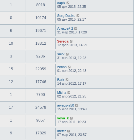
capix
1
8018
05 дек 2015, 22:35
Serg Dudko
0
10174
05 дек 2015, 22:17
Алексей 2
6
19671
31 мар 2013, 17:29
Serega
10
18312
12 фев 2013, 14:29
su27
3
9286
31 янв 2013, 12:23
zenon
15
22959
01 ноя 2012, 22:43
Bark
12
17746
14 апр 2012, 17:17
Misha
1
7790
02 апр 2012, 21:25
awacs-a50
17
24579
15 июл 2011, 13:49
vova_k
1
9057
17 апр 2011, 10:23
mefer
9
17829
07 мар 2011, 23:57