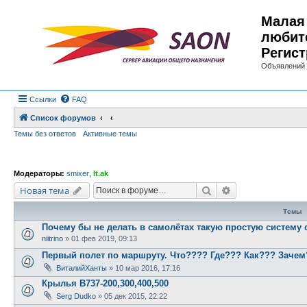
Малая 
любит
Регист
Объявлений 
Ссылки
FAQ
Список форумов
Темы без ответов
Активные темы
Модераторы:
smixer
,
lt.ak
Поиск
Расширенный по
Новая тема
Темы
Почему бы не делать в самолётах такую простую систему 
niitrino
»
01 фев 2019, 09:13
Первый полет по маршруту. Что???? Где??? Как??? Заче
ВиталийХанты
»
10 мар 2016, 17:16
Крылья B737-200,300,400,500
Serg Dudko
»
05 дек 2015, 22:22