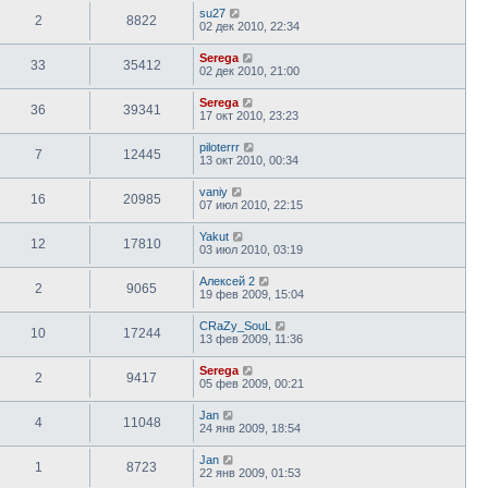
su27
2
8822
02 дек 2010, 22:34
Serega
33
35412
02 дек 2010, 21:00
Serega
36
39341
17 окт 2010, 23:23
piloterrr
7
12445
13 окт 2010, 00:34
vaniy
16
20985
07 июл 2010, 22:15
Yakut
12
17810
03 июл 2010, 03:19
Алексей 2
2
9065
19 фев 2009, 15:04
CRaZy_SouL
10
17244
13 фев 2009, 11:36
Serega
2
9417
05 фев 2009, 00:21
Jan
4
11048
24 янв 2009, 18:54
Jan
1
8723
22 янв 2009, 01:53