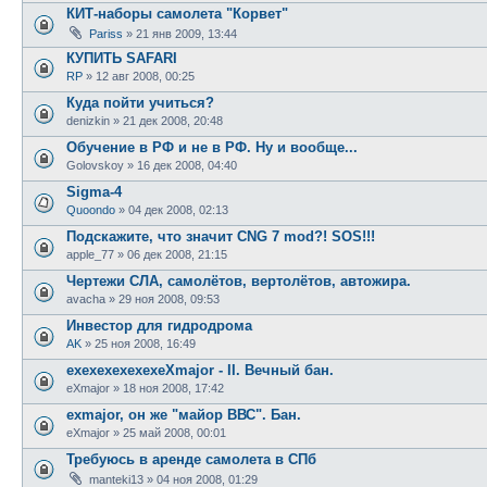
КИТ-наборы самолета "Корвет"
Pariss
»
21 янв 2009, 13:44
КУПИТЬ SAFARI
RP
»
12 авг 2008, 00:25
Куда пойти учиться?
denizkin
»
21 дек 2008, 20:48
Обучение в РФ и не в РФ. Ну и вообще...
Golovskoy
»
16 дек 2008, 04:40
Sigma-4
Quoondo
»
04 дек 2008, 02:13
Подскажите, что значит CNG 7 mod?! SOS!!!
apple_77
»
06 дек 2008, 21:15
Чертежи СЛА, самолётов, вертолётов, автожира.
avacha
»
29 ноя 2008, 09:53
Инвестор для гидродрома
AK
»
25 ноя 2008, 16:49
exexexexexexeXmajor - II. Вечный бан.
eXmajor
»
18 ноя 2008, 17:42
exmajor, он же "майор ВВС". Бан.
eXmajor
»
25 май 2008, 00:01
Требуюсь в аренде самолета в СПб
manteki13
»
04 ноя 2008, 01:29