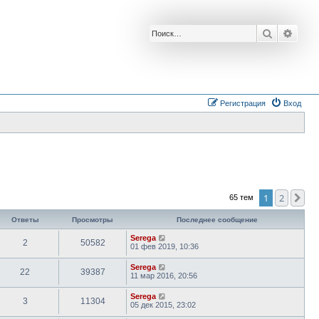
Поиск
Расш
Регистрация
Вход
1
2
Сл
65 тем
Ответы
Просмотры
Последнее сообщение
Serega
2
50582
01 фев 2019, 10:36
Serega
22
39387
11 мар 2016, 20:56
Serega
3
11304
05 дек 2015, 23:02