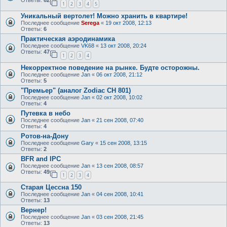
Ответы:
62
1
2
3
4
5
Уникальный вертолет! Можно хранить в квартире!
Последнее сообщение
Serega
«
19 окт 2008, 12:13
Ответы:
6
Практическая аэродинамика
Последнее сообщение
VK68
«
13 окт 2008, 20:24
Ответы:
47
1
2
3
4
Некорректное поведение на рынке. Будте осторожны.
Последнее сообщение
Jan
«
06 окт 2008, 21:12
Ответы:
5
"Премьер" (аналог Zodiac CH 801)
Последнее сообщение
Jan
«
02 окт 2008, 10:02
Ответы:
4
Путевка в небо
Последнее сообщение
Jan
«
21 сен 2008, 07:40
Ответы:
4
Ротов-на-Дону
Последнее сообщение
Gary
«
15 сен 2008, 13:15
Ответы:
2
BFR and IPC
Последнее сообщение
Jan
«
13 сен 2008, 08:57
Ответы:
49
1
2
3
4
Старая Цессна 150
Последнее сообщение
Jan
«
04 сен 2008, 10:41
Ответы:
13
Вернер!
Последнее сообщение
Jan
«
03 сен 2008, 21:45
Ответы:
13