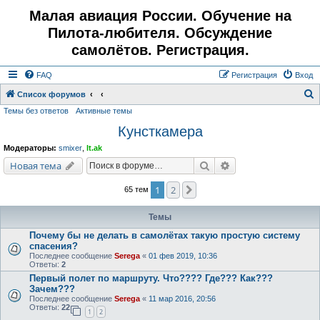
Малая авиация России. Обучение на
Пилота-любителя. Обсуждение
самолётов. Регистрация.
FAQ
Регистрация
Вход
Список форумов
Темы без ответов
Активные темы
о
Кунсткамера
и
с
Модераторы:
smixer
,
lt.ak
к
Поиск
Расширенный поис
Новая тема
1
2
След.
65 тем
Темы
Почему бы не делать в самолётах такую простую систему
спасения?
Последнее сообщение
Serega
«
01 фев 2019, 10:36
Ответы:
2
Первый полет по маршруту. Что???? Где??? Как???
Зачем???
Последнее сообщение
Serega
«
11 мар 2016, 20:56
Ответы:
22
1
2