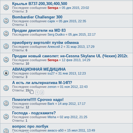
Крылья B737-200,300,400,500
Последнее сообщение
Serega
«
05 дек 2015, 23:02
Ответы:
3
Bombardier Challenger 300
Последнее сообщение
capix
«
05 дек 2015, 22:35
Ответы:
1
Продам двигатели на MD 83
Последнее сообщение
Serg Dudko
«
05 дек 2015, 22:17
приобрету вертолёт путём обмена
Последнее сообщение
Алексей 2
«
31 мар 2013, 17:29
Ответы:
6
Продам новый самолет: не-Cessna Skylanе UL (Чехия) 2012г.
Последнее сообщение
Serega
«
12 фев 2013, 14:29
Ответы:
10
АВИАЦИОННАЯ МЕДИЦИНА
Последнее сообщение
su27
«
31 янв 2013, 12:23
Ответы:
3
А есть ли альтернатива М-14П?
Последнее сообщение
zenon
«
01 ноя 2012, 22:43
Ответы:
15
1
2
Помогите!!!!! Срочно надо!
Последнее сообщение
Bark
«
14 апр 2012, 17:17
Ответы:
12
Господа - подскажите?
Последнее сообщение
Misha
«
02 апр 2012, 21:25
Ответы:
1
вопрос про логбук
Последнее сообщение
awacs-a50
«
15 июл 2011, 13:49