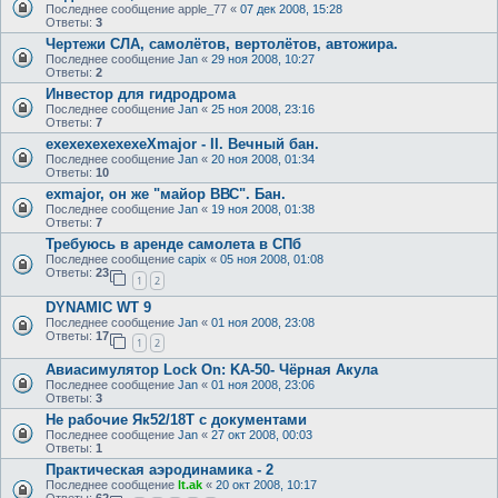
Последнее сообщение
apple_77
«
07 дек 2008, 15:28
Ответы:
3
Чертежи СЛА, самолётов, вертолётов, автожира.
Последнее сообщение
Jan
«
29 ноя 2008, 10:27
Ответы:
2
Инвестор для гидродрома
Последнее сообщение
Jan
«
25 ноя 2008, 23:16
Ответы:
7
exexexexexexeXmajor - II. Вечный бан.
Последнее сообщение
Jan
«
20 ноя 2008, 01:34
Ответы:
10
exmajor, он же "майор ВВС". Бан.
Последнее сообщение
Jan
«
19 ноя 2008, 01:38
Ответы:
7
Требуюсь в аренде самолета в СПб
Последнее сообщение
capix
«
05 ноя 2008, 01:08
Ответы:
23
1
2
DYNAMIC WT 9
Последнее сообщение
Jan
«
01 ноя 2008, 23:08
Ответы:
17
1
2
Авиасимулятор Lock On: KA-50- Чёрная Акула
Последнее сообщение
Jan
«
01 ноя 2008, 23:06
Ответы:
3
Не рабочие Як52/18Т с документами
Последнее сообщение
Jan
«
27 окт 2008, 00:03
Ответы:
1
Практическая аэродинамика - 2
Последнее сообщение
lt.ak
«
20 окт 2008, 10:17