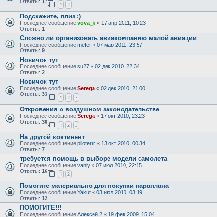
Ответы:
17
1
2
Подскажите, плиз :)
Последнее сообщение
vova_k
«
17 апр 2011, 10:23
Ответы:
1
Сложно ли организовать авиакомпанию малой авиации
Последнее сообщение
mefer
«
07 мар 2011, 23:57
Ответы:
9
Новичок тут
Последнее сообщение
su27
«
02 дек 2010, 22:34
Ответы:
2
Новичок тут
Последнее сообщение
Serega
«
02 дек 2010, 21:00
Ответы:
33
1
2
3
Откровения о воздушном законодательстве
Последнее сообщение
Serega
«
17 окт 2010, 23:23
Ответы:
36
1
2
3
На другой континент
Последнее сообщение
piloterrr
«
13 окт 2010, 00:34
Ответы:
7
требуется помощь в выборе модели самолета
Последнее сообщение
vaniy
«
07 июл 2010, 22:15
Ответы:
16
1
2
Помогите материально для покупки параплана
Последнее сообщение
Yakut
«
03 июл 2010, 03:19
Ответы:
12
ПОМОГИТЕ!!!
Последнее сообщение
Алексей 2
«
19 фев 2009, 15:04