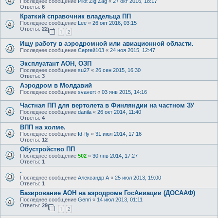
Последнее сообщение
Pilot Zig Zag
«
27 окт 2016, 18:17
Ответы:
6
Краткий справочник­ владельца ПП
Последнее сообщение
Lee
«
26 окт 2016, 03:15
Ответы:
22
1
2
Ищу работу в аэродромной или авиационной области.
Последнее сообщение
Сергей103
«
24 ноя 2015, 12:47
Эксплуатант АОН, ОЗП
Последнее сообщение
su27
«
26 сен 2015, 16:30
Ответы:
3
Аэродром в Молдавий
Последнее сообщение
svavert
«
03 янв 2015, 14:16
Частная ПП для вертолета в Финляндии на частном ЗУ
Последнее сообщение
danila
«
26 окт 2014, 11:40
Ответы:
4
ВПП на холме.
Последнее сообщение
Id-fly
«
31 июл 2014, 17:16
Ответы:
12
Обустройство ПП
Последнее сообщение
502
«
30 янв 2014, 17:27
Ответы:
1
.
Последнее сообщение
Александр А
«
25 июл 2013, 19:00
Ответы:
1
Базирование АОН на аэродроме ГосАвиации (ДОСААФ)
Последнее сообщение
Genri
«
14 июл 2013, 01:11
Ответы:
29
1
2