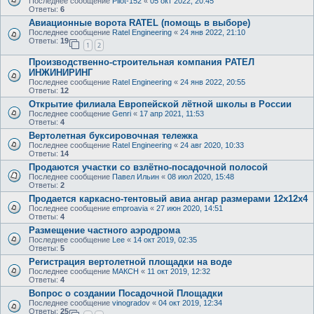
Последнее сообщение
Pilot-152
«
05 окт 2022, 20:45
Ответы:
6
Авиационные ворота RATEL (помощь в выборе)
Последнее сообщение
Ratel Engineering
«
24 янв 2022, 21:10
Ответы:
19
1
2
Производственно-строительная компания РАТЕЛ
ИНЖИНИРИНГ
Последнее сообщение
Ratel Engineering
«
24 янв 2022, 20:55
Ответы:
12
Открытие филиала Европейской лётной школы в России
Последнее сообщение
Genri
«
17 апр 2021, 11:53
Ответы:
4
Вертолетная буксировочная тележка
Последнее сообщение
Ratel Engineering
«
24 авг 2020, 10:33
Ответы:
14
Продаются участки со взлётно-посадочной полосой
Последнее сообщение
Павел Ильин
«
08 июл 2020, 15:48
Ответы:
2
Продается каркасно-тентовый авиа ангар размерами 12х12х4
Последнее сообщение
emproavia
«
27 июн 2020, 14:51
Ответы:
4
Размещение частного аэродрома
Последнее сообщение
Lee
«
14 окт 2019, 02:35
Ответы:
5
Регистрация вертолетной площадки на воде
Последнее сообщение
МАКСН
«
11 окт 2019, 12:32
Ответы:
4
Вопрос о создании Посадочной Площадки
Последнее сообщение
vinogradov
«
04 окт 2019, 12:34
Ответы:
25