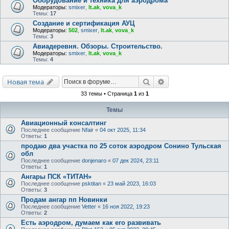
Оборудование и техника для аэродрома
Модераторы:
smixer
,
lt.ak
,
vova_k
Темы:
17
Создание и сертификация АУЦ
Модераторы:
502
,
smixer
,
lt.ak
,
vova_k
Темы:
3
Авиадеревня. Обзоры. Строительство.
Модераторы:
smixer
,
lt.ak
,
vova_k
Темы:
4
Поиск
Расширенный поис
Новая тема
33 темы • Страница
1
из
1
Темы
Авиационный консалтинг
Последнее сообщение
Nfair
«
04 окт 2025, 11:34
Ответы:
1
продаю два участка по 25 соток аэродром Сонино Тульская
обл
Последнее сообщение
donjenaro
«
07 дек 2024, 23:11
Ответы:
1
Ангары ПСК «ТИТАН»
Последнее сообщение
psktitan
«
23 май 2023, 16:03
Ответы:
3
Продам ангар пп Новинки
Последнее сообщение
Vetter
«
16 ноя 2022, 19:23
Ответы:
2
Есть аэродром, думаем как его развивать