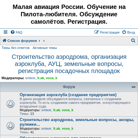
Малая авиация России. Обучение на
Пилота-любителя. Обсуждение
самолётов. Регистрация.
FAQ
Регистрация
Вход
Список форумов
Темы без ответов
Активные темы
о
Строительство аэродрома, организация
и
аэроклуба, АУЦ, земельные вопросы,
с
регистрация посадочных площадок
к
Модераторы:
smixer
,
lt.ak
,
vova_k
Форум
Организация аэроклуба (создание предприятия)
В данно разделе обсуждаются вопросы, связанные с созданием
аэроклуба. То есть созданием самого предприятия, эсклуптирующего
воздушные суда.
Модераторы:
smixer
,
lt.ak
,
vova_k
Темы:
13
Строительство аэродрома, земельные вопросы, ангары,
рулежки...
Модераторы:
smixer
,
lt.ak
,
vova_k
Темы:
41