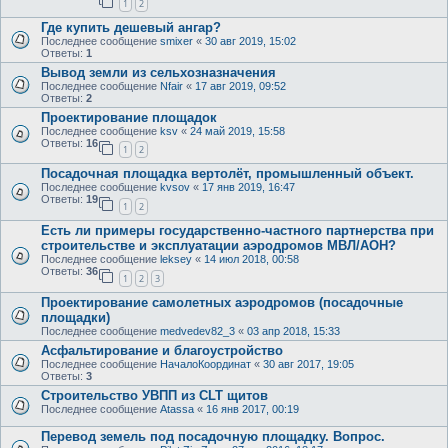
1
2
Где купить дешевый ангар?
Последнее сообщение
smixer
«
30 авг 2019, 15:02
Ответы:
1
Вывод земли из сельхозназначения
Последнее сообщение
Nfair
«
17 авг 2019, 09:52
Ответы:
2
Проектирование площадок
Последнее сообщение
ksv
«
24 май 2019, 15:58
Ответы:
16
1
2
Посадочная площадка вертолёт, промышленный объект.
Последнее сообщение
kvsov
«
17 янв 2019, 16:47
Ответы:
19
1
2
Есть ли примеры государственно-частного партнерства при
строительстве и эксплуатации аэродромов МВЛ/АОН?
Последнее сообщение
leksey
«
14 июл 2018, 00:58
Ответы:
36
1
2
3
Проектирование самолетных аэродромов (посадочные
площадки)
Последнее сообщение
medvedev82_3
«
03 апр 2018, 15:33
Асфальтирование и благоустройство
Последнее сообщение
НачалоКоординат
«
30 авг 2017, 19:05
Ответы:
3
Строительство УВПП из CLT щитов
Последнее сообщение
Atassa
«
16 янв 2017, 00:19
Перевод земель под посадочную площадку. Вопрос.