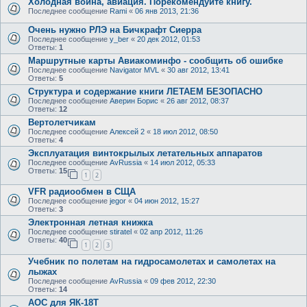
Холодная война, авиация. Порекомендуйте книгу.
Последнее сообщение
Rami
«
06 янв 2013, 21:36
Очень нужно РЛЭ на Бичкрафт Сиерра
Последнее сообщение
y_ber
«
20 дек 2012, 01:53
Ответы:
1
Маршрутные карты Авиакоминфо - сообщить об ошибке
Последнее сообщение
Navigator MVL
«
30 авг 2012, 13:41
Ответы:
5
Структура и содержание книги ЛЕТАЕМ БЕЗОПАСНО
Последнее сообщение
Аверин Борис
«
26 авг 2012, 08:37
Ответы:
12
Вертолетчикам
Последнее сообщение
Алексей 2
«
18 июл 2012, 08:50
Ответы:
4
Эксплуатация винтокрылых летательных аппаратов
Последнее сообщение
AvRussia
«
14 июл 2012, 05:33
Ответы:
15
1
2
VFR радиообмен в СЩА
Последнее сообщение
jegor
«
04 июн 2012, 15:27
Ответы:
3
Электронная летная книжка
Последнее сообщение
stiratel
«
02 апр 2012, 11:26
Ответы:
40
1
2
3
Учебник по полетам на гидросамолетах и самолетах на
лыжах
Последнее сообщение
AvRussia
«
09 фев 2012, 22:30
Ответы:
14
АОС для ЯК-18Т