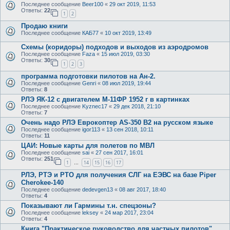
Последнее сообщение
Beer100
«
29 окт 2019, 11:53
Ответы:
22
1
2
Продаю книги
Последнее сообщение
КАБ77
«
10 окт 2019, 13:49
Схемы (коридоры) подходов и выходов из аэродромов
Последнее сообщение
Faza
«
15 июл 2019, 03:30
Ответы:
30
1
2
3
программа подготовки пилотов на Ан-2.
Последнее сообщение
Genri
«
08 июл 2019, 19:44
Ответы:
8
РЛЭ ЯК-12 с двигателем М-11ФР 1952 г в картинках
Последнее сообщение
Kyznec17
«
29 дек 2018, 21:10
Ответы:
7
Очень надо РЛЭ Еврокоптер AS-350 B2 на русском языке
Последнее сообщение
igor113
«
13 сен 2018, 10:11
Ответы:
11
ЦАИ: Новые карты для полетов по МВЛ
Последнее сообщение
sai
«
27 сен 2017, 16:01
Ответы:
251
1
14
15
16
17
…
РЛЭ, РТЭ и РТО для получения СЛГ на ЕЭВС на базе Piper
Cherokee-140
Последнее сообщение
dedevgen13
«
08 авг 2017, 18:40
Ответы:
4
Показывают ли Гармины т.н. спецзоны?
Последнее сообщение
leksey
«
24 мар 2017, 23:04
Ответы:
4
Книга "Практическое руководство для частных пилотов"