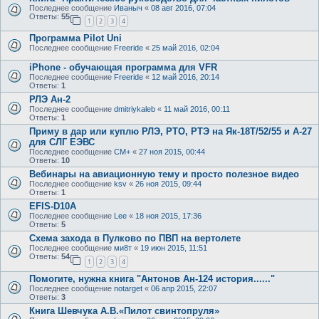
Последнее сообщение
Иваныч
«
08 авг 2016, 07:04
Ответы:
55
1
2
3
4
Программа Pilot Uni
Последнее сообщение
Freeride
«
25 май 2016, 02:04
iPhone - обучающая программа для VFR
Последнее сообщение
Freeride
«
12 май 2016, 20:14
Ответы:
1
РЛЭ Ан-2
Последнее сообщение
dmitriykaleb
«
11 май 2016, 00:11
Ответы:
1
Приму в дар или куплю РЛЭ, РТО, РТЭ на Як-18Т/52/55 и А-27
для СЛГ ЕЭВС
Последнее сообщение
CM+
«
27 ноя 2015, 00:44
Ответы:
10
Вебинары на авиационную тему и просто полезное видео
Последнее сообщение
ksv
«
26 ноя 2015, 09:44
Ответы:
1
EFIS-D10A
Последнее сообщение
Lee
«
18 ноя 2015, 17:36
Ответы:
5
Схема захода в Пулково по ПВП на вертолете
Последнее сообщение
ми8т
«
19 июн 2015, 11:51
Ответы:
54
1
2
3
4
Помогите, нужна книга "Антонов Ан-124 история......"
Последнее сообщение
notarget
«
06 апр 2015, 22:07
Ответы:
3
Книга Шевчука А.В.«Пилот свинтопруля»