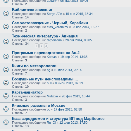
Последнее сообщение
Lugary
«
06 мар 2015, 09:06
Ответы:
2
Библиотека авиакниг
Последнее сообщение
Serge-ATA
«
15 янв 2015, 18:34
Ответы:
14
Самолетовождение - Черный, Кораблин
Последнее сообщение
stas_voronkov
«
03 ноя 2014, 16:27
Ответы:
2
Техническая литература - Авиация
Последнее сообщение
ratpoisonn
«
28 окт 2014, 00:05
Ответы:
34
1
2
3
Программа переподготовки на Ан-2
Последнее сообщение
Kostas
«
19 апр 2014, 13:35
Ответы:
3
Книги по метеорологии
Последнее сообщение
pg
«
10 июл 2013, 20:14
Ответы:
7
Воздушные пути неисповедимы ...
Последнее сообщение
null
«
03 май 2013, 07:19
Ответы:
10
Карта-навигатор
Последнее сообщение
Malabar
«
20 фев 2013, 10:44
Ответы:
3
Книжные развалы в Москве
Последнее сообщение
pg
«
17 фев 2013, 02:50
Ответы:
7
База аэродромов и структура ВП под MapSource
Последнее сообщение
Ru_Ol
«
12 фев 2013, 17:50
Ответы:
13