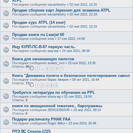
ATPL
Последнее сообщение
savashinsky
«
02 ноя 2022, 22:25
Продаю сборник карт Jepessen для экзамена ATPL
Последнее сообщение
savashinsky
«
02 ноя 2022, 22:18
Продаю курс ATPL (14 книг)
Последнее сообщение
savashinsky
«
02 ноя 2022, 22:15
Продаю книги по Learjet 60
Последнее сообщение
xma
«
17 сен 2022, 14:58
Ищу КУЛП-ПС-В-87 первую часть.
Последнее сообщение
маузер
«
24 ноя 2021, 08:38
Книга для начинающих пилотов
Последнее сообщение
aviator_vvo
«
23 ноя 2021, 13:35
Ответы:
98
1
4
5
6
7
…
Книга "Динамика полета и безопасное пилотирование самол
Последнее сообщение
Борис Аверин
«
09 окт 2021, 16:44
Ответы:
73
1
2
3
4
5
Требуется литература по обучению на PPL
Последнее сообщение
shura-ag
«
01 сен 2021, 19:59
Ответы:
3
книги по авиационной тематике., барограммы.
Последнее сообщение
SERGEI56SVR
«
29 апр 2021, 08:14
Ответы:
6
Подарю распечатку PHAK FAA
Последнее сообщение
Roger Wilco
«
23 ноя 2019, 20:46
РЛЭ ВС Cessna-172S