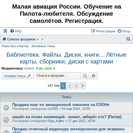
Малая авиация России. Обучение на
Пилота-любителя. Обсуждение
самолётов. Регистрация.
FAQ
Регистрация
Вход
Список форумов
Темы без ответов
Активные темы
о
Библиотека. Файлы. Диски, книги... Лётные
и
карты, сборники, диски с картами
с
к
Модераторы:
smixer
,
lt.ak
,
vova_k
Поиск
Расширенный поис
Новая тема
1
2
3
След.
147 тем
Темы
Продажа книг по авиационной тематике на ОЗОНе
Последнее сообщение
ris2002
«
04 мар 2024, 10:55
нашёл на полке книженций - может, заберёт кто? (Питер)
Последнее сообщение
Raja_Kajiev
«
17 дек 2022, 16:54
Продаю отличный видеокурс метеорологии для экзамена