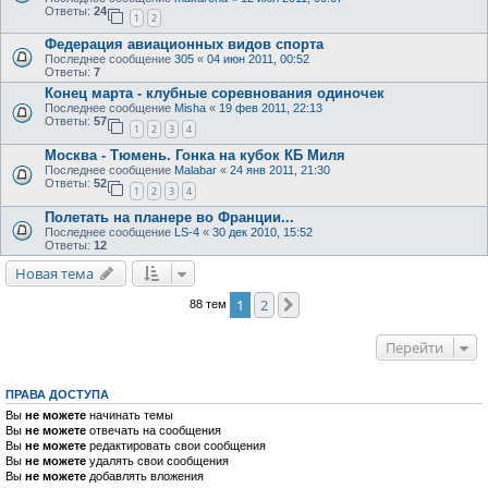
Ответы:
24
1
2
Федерация авиационных видов спорта
Последнее сообщение
305
«
04 июн 2011, 00:52
Ответы:
7
Конец марта - клубные соревнования одиночек
Последнее сообщение
Misha
«
19 фев 2011, 22:13
Ответы:
57
1
2
3
4
Москва - Тюмень. Гонка на кубок КБ Миля
Последнее сообщение
Malabar
«
24 янв 2011, 21:30
Ответы:
52
1
2
3
4
Полетать на планере во Франции...
Последнее сообщение
LS-4
«
30 дек 2010, 15:52
Ответы:
12
Новая тема
1
2
След.
88 тем
Перейти
ПРАВА ДОСТУПА
Вы
не можете
начинать темы
Вы
не можете
отвечать на сообщения
Вы
не можете
редактировать свои сообщения
Вы
не можете
удалять свои сообщения
Вы
не можете
добавлять вложения