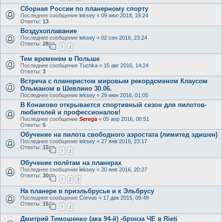
Сборная России по планерному спорту
Последнее сообщение
leksey
«
09 июл 2018, 19:24
Ответы:
13
Воздухоплавание
Последнее сообщение
leksey
«
02 сен 2016, 23:24
Ответы:
28
1
2
Тем временем в Польше
Последнее сообщение
Tuchka
«
15 авг 2016, 14:24
Ответы:
3
Встреча с планеристом мировым рекордсменом Клаусом
Ольманом в Шевлино 30.06.
Последнее сообщение
leksey
«
29 июн 2016, 01:05
В Конаково открывается спортивный сезон для пилотов-
любителей и профессионалов!
Последнее сообщение
Serega
«
05 апр 2016, 00:51
Ответы:
5
Обучение на пилота свободного аэростата (лимитед эдишен)
Последнее сообщение
leksey
«
27 янв 2016, 23:17
Ответы:
15
1
2
Обучение полётам на планерах
Последнее сообщение
leksey
«
20 янв 2016, 20:27
Ответы:
30
1
2
3
На планере в приэльбрусье и к Эльбрусу
Последнее сообщение
Corvus
«
17 дек 2015, 09:49
Ответы:
15
1
2
Дмитрий Тимошенко (ака 94-й) -бронза ЧЕ в Rieti