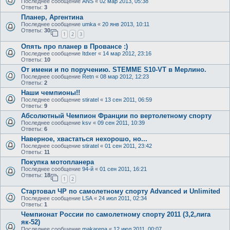
Последнее сообщение
ANS
«
02 мар 2013, 05:38
Ответы:
3
Планер, Аргентина
Последнее сообщение
umka
«
20 янв 2013, 10:11
Ответы:
30
1
2
3
Опять про планер в Провансе :)
Последнее сообщение
Itdxer
«
14 мар 2012, 23:16
Ответы:
10
От имени и по поручению. STEMME S10-VT в Мерлино.
Последнее сообщение
Retn
«
08 мар 2012, 12:23
Ответы:
2
Наши чемпионы!!
Последнее сообщение
stiratel
«
13 сен 2011, 06:59
Ответы:
9
Абсолютный Чемпион Франции по вертолетному спорту
Последнее сообщение
ksv
«
09 сен 2011, 10:39
Ответы:
6
Наверное, хвастаться нехорошо, но...
Последнее сообщение
stiratel
«
01 сен 2011, 23:42
Ответы:
11
Покупка мотопланера
Последнее сообщение
94-й
«
01 сен 2011, 16:21
Ответы:
18
1
2
Стартовал ЧР по самолетному спорту Advanced и Unlimited
Последнее сообщение
LSA
«
24 июл 2011, 02:34
Ответы:
1
Чемпионат России по самолетному спорту 2011 (3,2,лига
як-52)
Последнее сообщение
makarena
«
12 июл 2011, 00:07