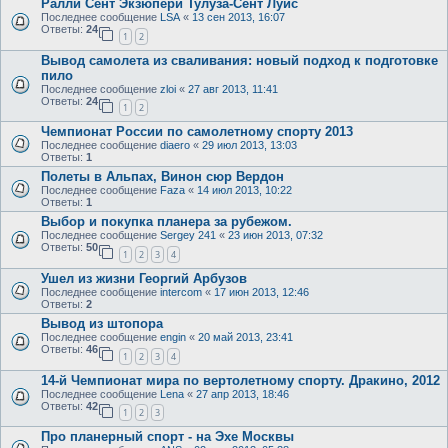
Ралли Сент Экзюпери Тулуза-Сент Луис
Последнее сообщение
LSA
«
13 сен 2013, 16:07
Ответы:
24
1
2
Вывод самолета из сваливания: новый подход к подготовке
пило
Последнее сообщение
zloi
«
27 авг 2013, 11:41
Ответы:
24
1
2
Чемпионат России по самолетному спорту 2013
Последнее сообщение
diaero
«
29 июл 2013, 13:03
Ответы:
1
Полеты в Альпах, Винон сюр Вердон
Последнее сообщение
Faza
«
14 июл 2013, 10:22
Ответы:
1
Выбор и покупка планера за рубежом.
Последнее сообщение
Sergey 241
«
23 июн 2013, 07:32
Ответы:
50
1
2
3
4
Ушел из жизни Георгий Арбузов
Последнее сообщение
intercom
«
17 июн 2013, 12:46
Ответы:
2
Вывод из штопора
Последнее сообщение
engin
«
20 май 2013, 23:41
Ответы:
46
1
2
3
4
14-й Чемпионат мира по вертолетному спорту. Дракино, 2012
Последнее сообщение
Lena
«
27 апр 2013, 18:46
Ответы:
42
1
2
3
Про планерный спорт - на Эхе Москвы