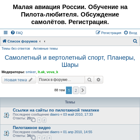
Малая авиация России. Обучение на
Пилота-любителя. Обсуждение
самолётов. Регистрация.
FAQ
Регистрация
Вход
Список форумов
Темы без ответов
Активные темы
о
Самолетный и вертолетный спорт, Планеры,
и
Шары
с
к
Модераторы:
smixer
,
lt.ak
,
vova_k
Поиск
Расширенный поис
Новая тема
1
2
След.
88 тем
Темы
Ссылки на сайты по пилотажной тематике
Последнее сообщение
diaero
«
03 май 2010, 17:33
Ответы:
20
1
2
Пилотажное видео
Последнее сообщение
diaero
«
01 апр 2010, 14:55
Ответы:
34
1
2
3