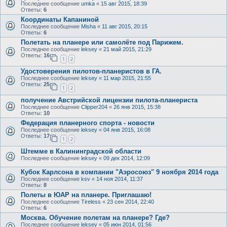
Последнее сообщение
umka
«
15 авг 2015, 18:39
Ответы:
6
Координаты Капаниной
Последнее сообщение
Misha
«
11 авг 2015, 20:15
Ответы:
6
Полетать на планере или самолёте под Парижем.
Последнее сообщение
leksey
«
21 май 2015, 21:29
Ответы:
16
1
2
Удостоверения пилотов-планеристов в ГА.
Последнее сообщение
leksey
«
11 мар 2015, 21:55
Ответы:
25
1
2
получение Австрийской лицензии пилота-планериста
Последнее сообщение
Clipper204
«
26 янв 2015, 15:38
Ответы:
10
Федерация планерного спорта - новости
Последнее сообщение
leksey
«
04 янв 2015, 16:08
Ответы:
17
1
2
Штемме в Калининградской области
Последнее сообщение
leksey
«
09 дек 2014, 12:09
Кубок Карлсона в компании "Аэросоюз" 9 ноября 2014 года
Последнее сообщение
ksv
«
14 ноя 2014, 11:37
Ответы:
8
Полеты в ЮАР на планере. Приглашаю!
Последнее сообщение
Tireless
«
23 сен 2014, 22:40
Ответы:
6
Москва. Обучение полетам на планере? Где?
Последнее сообщение
leksey
«
05 июн 2014, 01:56