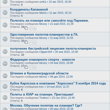
Последнее сообщение
umka
«
15 авг 2015, 18:39
Ответы:
6
Координаты Капаниной
Последнее сообщение
Misha
«
11 авг 2015, 20:15
Ответы:
6
Полетать на планере или самолёте под Парижем.
Последнее сообщение
leksey
«
21 май 2015, 21:29
Ответы:
16
1
2
Удостоверения пилотов-планеристов в ГА.
Последнее сообщение
leksey
«
11 мар 2015, 21:55
Ответы:
25
1
2
получение Австрийской лицензии пилота-планериста
Последнее сообщение
Clipper204
«
26 янв 2015, 15:38
Ответы:
10
Федерация планерного спорта - новости
Последнее сообщение
leksey
«
04 янв 2015, 16:08
Ответы:
17
1
2
Штемме в Калининградской области
Последнее сообщение
leksey
«
09 дек 2014, 12:09
Кубок Карлсона в компании "Аэросоюз" 9 ноября 2014 года
Последнее сообщение
ksv
«
14 ноя 2014, 11:37
Ответы:
8
Полеты в ЮАР на планере. Приглашаю!
Последнее сообщение
Tireless
«
23 сен 2014, 22:40
Ответы:
6
Москва. Обучение полетам на планере? Где?
Последнее сообщение
leksey
«
05 июн 2014, 01:56