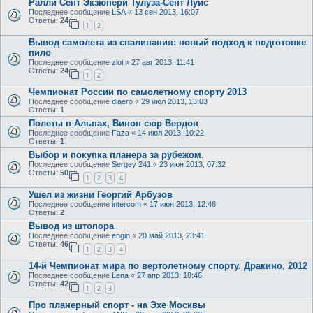
Ралли Сент Экзюпери Тулуза-Сент Луис
Последнее сообщение
LSA
«
13 сен 2013, 16:07
Ответы:
24
1
2
Вывод самолета из сваливания: новый подход к подготовке
пило
Последнее сообщение
zloi
«
27 авг 2013, 11:41
Ответы:
24
1
2
Чемпионат России по самолетному спорту 2013
Последнее сообщение
diaero
«
29 июл 2013, 13:03
Ответы:
1
Полеты в Альпах, Винон сюр Вердон
Последнее сообщение
Faza
«
14 июл 2013, 10:22
Ответы:
1
Выбор и покупка планера за рубежом.
Последнее сообщение
Sergey 241
«
23 июн 2013, 07:32
Ответы:
50
1
2
3
4
Ушел из жизни Георгий Арбузов
Последнее сообщение
intercom
«
17 июн 2013, 12:46
Ответы:
2
Вывод из штопора
Последнее сообщение
engin
«
20 май 2013, 23:41
Ответы:
46
1
2
3
4
14-й Чемпионат мира по вертолетному спорту. Дракино, 2012
Последнее сообщение
Lena
«
27 апр 2013, 18:46
Ответы:
42
1
2
3
Про планерный спорт - на Эхе Москвы