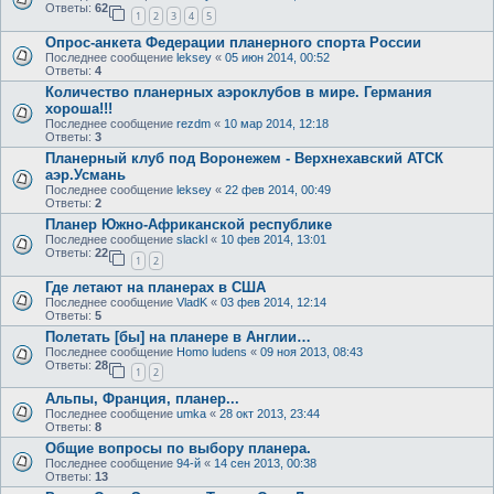
Ответы:
62
1
2
3
4
5
Опрос-анкета Федерации планерного спорта России
Последнее сообщение
leksey
«
05 июн 2014, 00:52
Ответы:
4
Количество планерных аэроклубов в мире. Германия
хороша!!!
Последнее сообщение
rezdm
«
10 мар 2014, 12:18
Ответы:
3
Планерный клуб под Воронежем - Верхнехавский АТСК
аэр.Усмань
Последнее сообщение
leksey
«
22 фев 2014, 00:49
Ответы:
2
Планер Южно-Африканской республике
Последнее сообщение
slackl
«
10 фев 2014, 13:01
Ответы:
22
1
2
Где летают на планерах в США
Последнее сообщение
VladK
«
03 фев 2014, 12:14
Ответы:
5
Полетать [бы] на планере в Англии…
Последнее сообщение
Homo ludens
«
09 ноя 2013, 08:43
Ответы:
28
1
2
Альпы, Франция, планер...
Последнее сообщение
umka
«
28 окт 2013, 23:44
Ответы:
8
Общие вопросы по выбору планера.
Последнее сообщение
94-й
«
14 сен 2013, 00:38
Ответы:
13