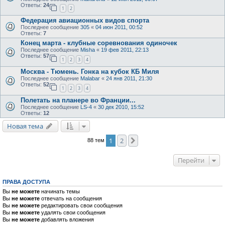
Ответы:
24
1
2
Федерация авиационных видов спорта
Последнее сообщение
305
«
04 июн 2011, 00:52
Ответы:
7
Конец марта - клубные соревнования одиночек
Последнее сообщение
Misha
«
19 фев 2011, 22:13
Ответы:
57
1
2
3
4
Москва - Тюмень. Гонка на кубок КБ Миля
Последнее сообщение
Malabar
«
24 янв 2011, 21:30
Ответы:
52
1
2
3
4
Полетать на планере во Франции...
Последнее сообщение
LS-4
«
30 дек 2010, 15:52
Ответы:
12
Новая тема
1
2
След.
88 тем
Перейти
ПРАВА ДОСТУПА
Вы
не можете
начинать темы
Вы
не можете
отвечать на сообщения
Вы
не можете
редактировать свои сообщения
Вы
не можете
удалять свои сообщения
Вы
не можете
добавлять вложения