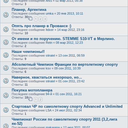
Последнее сообщение
ANS
«
02 мар 2013, 05:38
Ответы:
3
Планер, Аргентина
Последнее сообщение
umka
«
20 янв 2013, 10:11
Ответы:
30
1
2
3
Опять про планер в Провансе :)
Последнее сообщение
Itdxer
«
14 мар 2012, 23:16
Ответы:
10
От имени и по поручению. STEMME S10-VT в Мерлино.
Последнее сообщение
Retn
«
08 мар 2012, 12:23
Ответы:
2
Наши чемпионы!!
Последнее сообщение
stiratel
«
13 сен 2011, 06:59
Ответы:
9
Абсолютный Чемпион Франции по вертолетному спорту
Последнее сообщение
ksv
«
09 сен 2011, 10:39
Ответы:
6
Наверное, хвастаться нехорошо, но...
Последнее сообщение
stiratel
«
01 сен 2011, 23:42
Ответы:
11
Покупка мотопланера
Последнее сообщение
94-й
«
01 сен 2011, 16:21
Ответы:
18
1
2
Стартовал ЧР по самолетному спорту Advanced и Unlimited
Последнее сообщение
LSA
«
24 июл 2011, 02:34
Ответы:
1
Чемпионат России по самолетному спорту 2011 (3,2,лига
як-52)
Последнее сообщение
makarena
«
12 июл 2011, 00:07