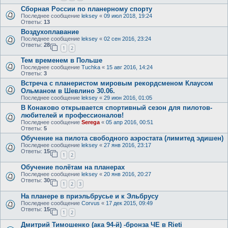
Сборная России по планерному спорту
Последнее сообщение
leksey
«
09 июл 2018, 19:24
Ответы:
13
Воздухоплавание
Последнее сообщение
leksey
«
02 сен 2016, 23:24
Ответы:
28
1
2
Тем временем в Польше
Последнее сообщение
Tuchka
«
15 авг 2016, 14:24
Ответы:
3
Встреча с планеристом мировым рекордсменом Клаусом
Ольманом в Шевлино 30.06.
Последнее сообщение
leksey
«
29 июн 2016, 01:05
В Конаково открывается спортивный сезон для пилотов-
любителей и профессионалов!
Последнее сообщение
Serega
«
05 апр 2016, 00:51
Ответы:
5
Обучение на пилота свободного аэростата (лимитед эдишен)
Последнее сообщение
leksey
«
27 янв 2016, 23:17
Ответы:
15
1
2
Обучение полётам на планерах
Последнее сообщение
leksey
«
20 янв 2016, 20:27
Ответы:
30
1
2
3
На планере в приэльбрусье и к Эльбрусу
Последнее сообщение
Corvus
«
17 дек 2015, 09:49
Ответы:
15
1
2
Дмитрий Тимошенко (ака 94-й) -бронза ЧЕ в Rieti