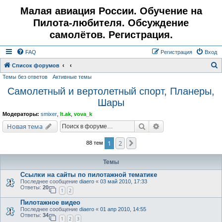
Малая авиация России. Обучение на
Пилота-любителя. Обсуждение
самолётов. Регистрация.
FAQ
Регистрация
Вход
Список форумов
Темы без ответов
Активные темы
о
Самолетный и вертолетный спорт, Планеры,
и
Шары
с
к
Модераторы:
smixer
,
lt.ak
,
vova_k
Поиск
Расширенный поис
Новая тема
1
2
След.
88 тем
Темы
Ссылки на сайты по пилотажной тематике
Последнее сообщение
diaero
«
03 май 2010, 17:33
Ответы:
20
1
2
Пилотажное видео
Последнее сообщение
diaero
«
01 апр 2010, 14:55
Ответы:
34
1
2
3