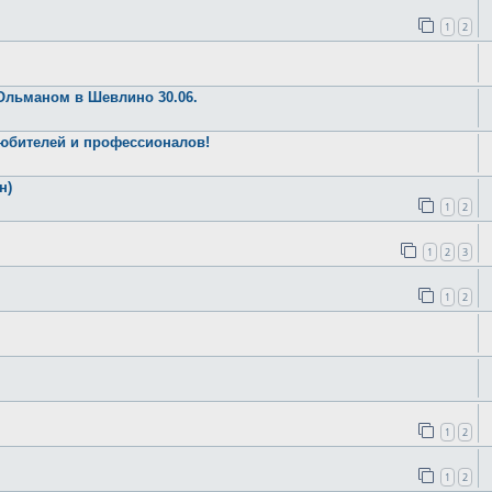
1
2
Ольманом в Шевлино 30.06.
любителей и профессионалов!
н)
1
2
1
2
3
1
2
1
2
1
2