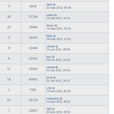
ANS
3
9846
02 мар 2013, 05:38
umka
30
37156
20 янв 2013, 10:11
Itdxer
10
15646
14 мар 2012, 23:16
Retn
2
10194
08 мар 2012, 12:23
stiratel
9
13448
13 сен 2011, 06:59
ksv
6
12412
09 сен 2011, 10:39
stiratel
11
15040
01 сен 2011, 23:42
94-й
18
40042
01 сен 2011, 16:21
LSA
1
7491
24 июл 2011, 02:34
makarena
24
29719
12 июл 2011, 00:07
305
7
13837
04 июн 2011, 00:52