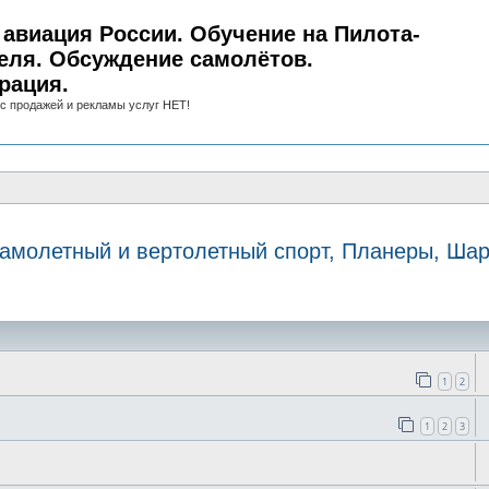
авиация России. Обучение на Пилота-
еля. Обсуждение самолётов.
рация.
с продажей и рекламы услуг НЕТ!
амолетный и вертолетный спорт, Планеры, Ша
иск
1
2
1
2
3