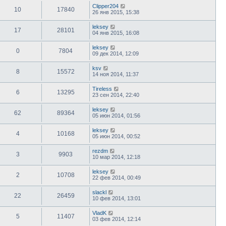
Clipper204
10
17840
26 янв 2015, 15:38
leksey
17
28101
04 янв 2015, 16:08
leksey
0
7804
09 дек 2014, 12:09
ksv
8
15572
14 ноя 2014, 11:37
Tireless
6
13295
23 сен 2014, 22:40
leksey
62
89364
05 июн 2014, 01:56
leksey
4
10168
05 июн 2014, 00:52
rezdm
3
9903
10 мар 2014, 12:18
leksey
2
10708
22 фев 2014, 00:49
slackl
22
26459
10 фев 2014, 13:01
VladK
5
11407
03 фев 2014, 12:14