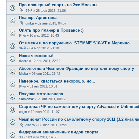
Про планерный спорт - на Эхе Москвы
94-й
»
28 фев 2013, 21:06
Планер, Аргентина
umka
»
02 янв 2013, 04:57
Опять про планер в Провансе :)
94-й
»
10 мар 2012, 16:43
От имени и по поручению. STEMME S10-VT в Мерлино.
94-й
»
04 мар 2012, 21:10
Наши чемпионы!!
diaero
»
12 сен 2011, 22:12
Абсолютный Чемпион Франции по вертолетному спорту
Misha
»
05 сен 2011, 23:42
Наверное, хвастаться нехорошо, но...
94-й
»
31 авг 2011, 13:51
Покупка мотопланера
Smolensk
»
29 авг 2011, 00:12
Стартовал ЧР по самолетному спорту Advanced и Unlimite
engin
»
19 июл 2011, 11:07
Чемпионат России по самолетному спорту 2011 (3,2,лига як
diaero
»
06 июл 2011, 12:21
Федерация авиационных видов спорта
305
»
03 июн 2011, 14:50