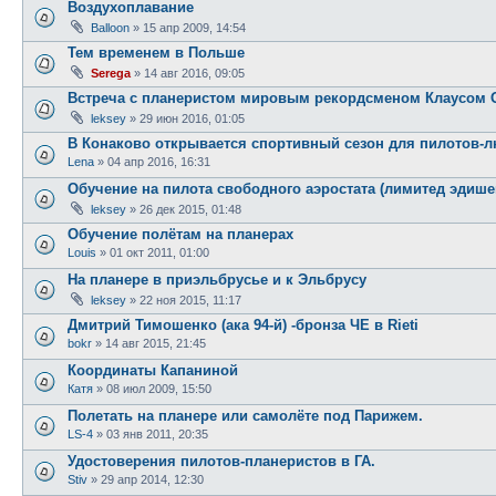
Воздухоплавание
Balloon
»
15 апр 2009, 14:54
Тем временем в Польше
Serega
»
14 авг 2016, 09:05
Встреча с планеристом мировым рекордсменом Клаусом 
leksey
»
29 июн 2016, 01:05
В Конаково открывается спортивный сезон для пилотов-
Lena
»
04 апр 2016, 16:31
Обучение на пилота свободного аэростата (лимитед эдише
leksey
»
26 дек 2015, 01:48
Обучение полётам на планерах
Louis
»
01 окт 2011, 01:00
На планере в приэльбрусье и к Эльбрусу
leksey
»
22 ноя 2015, 11:17
Дмитрий Тимошенко (ака 94-й) -бронза ЧЕ в Rieti
bokr
»
14 авг 2015, 21:45
Координаты Капаниной
Катя
»
08 июл 2009, 15:50
Полетать на планере или самолёте под Парижем.
LS-4
»
03 янв 2011, 20:35
Удостоверения пилотов-планеристов в ГА.
Stiv
»
29 апр 2014, 12:30