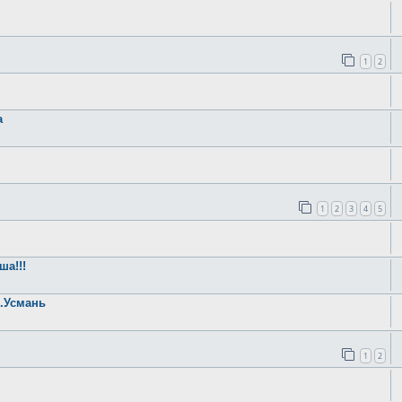
1
2
а
1
2
3
4
5
ша!!!
.Усмань
1
2