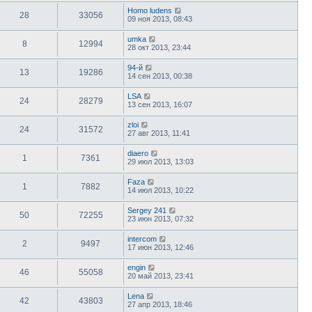
Homo ludens
28
33056
09 ноя 2013, 08:43
umka
8
12994
28 окт 2013, 23:44
94-й
13
19286
14 сен 2013, 00:38
LSA
24
28279
13 сен 2013, 16:07
zloi
24
31572
27 авг 2013, 11:41
diaero
1
7361
29 июл 2013, 13:03
Faza
1
7882
14 июл 2013, 10:22
Sergey 241
50
72255
23 июн 2013, 07:32
intercom
2
9497
17 июн 2013, 12:46
engin
46
55058
20 май 2013, 23:41
Lena
42
43803
27 апр 2013, 18:46