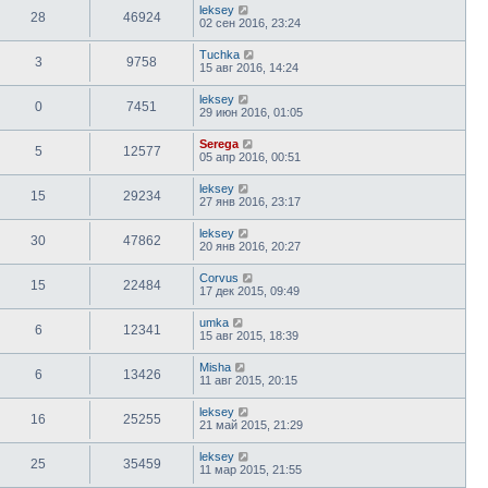
leksey
28
46924
02 сен 2016, 23:24
Tuchka
3
9758
15 авг 2016, 14:24
leksey
0
7451
29 июн 2016, 01:05
Serega
5
12577
05 апр 2016, 00:51
leksey
15
29234
27 янв 2016, 23:17
leksey
30
47862
20 янв 2016, 20:27
Corvus
15
22484
17 дек 2015, 09:49
umka
6
12341
15 авг 2015, 18:39
Misha
6
13426
11 авг 2015, 20:15
leksey
16
25255
21 май 2015, 21:29
leksey
25
35459
11 мар 2015, 21:55