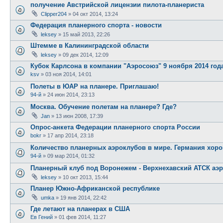
получение Австрийской лицензии пилота-планериста
Clipper204
»
04 окт 2014, 13:24
Федерация планерного спорта - новости
leksey
»
15 май 2013, 22:26
Штемме в Калининградской области
leksey
»
09 дек 2014, 12:09
Кубок Карлсона в компании "Аэросоюз" 9 ноября 2014 год
ksv
»
03 ноя 2014, 14:01
Полеты в ЮАР на планере. Приглашаю!
94-й
»
24 июн 2014, 23:13
Москва. Обучение полетам на планере? Где?
Jan
»
13 июн 2008, 17:39
Опрос-анкета Федерации планерного спорта России
bokr
»
17 апр 2014, 23:18
Количество планерных аэроклубов в мире. Германия хоро
94-й
»
09 мар 2014, 01:32
Планерный клуб под Воронежем - Верхнехавский АТСК аэр
leksey
»
10 окт 2013, 15:44
Планер Южно-Африканской республике
umka
»
19 янв 2014, 22:42
Где летают на планерах в США
Ев Гений
»
01 фев 2014, 11:27