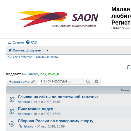
Малая 
любит
Регист
Объявлений 
Ссылки
FAQ
Список форумов
Темы без ответов
Активные темы
С
Модераторы:
smixer
,
lt.ak
,
vova_k
Поиск
Расширенный по
Новая тема
Темы
Ссылки на сайты по пилотажной тематике
Airhorse
»
14 янв 2007, 19:06
Пилотажное видео
Airhorse
»
18 янв 2007, 17:40
Сборная России по планерному спорту
leksey
»
04 июл 2018, 15:09