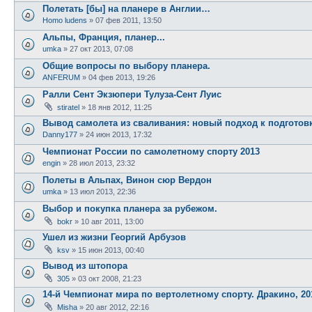
Полетать [бы] на планере в Англии…
Homo ludens
»
07 фев 2011, 13:50
Альпы, Франция, планер...
umka
»
27 окт 2013, 07:08
Общие вопросы по выбору планера.
ANFERUM
»
04 фев 2013, 19:26
Ралли Сент Экзюпери Тулуза-Сент Луис
stiratel
»
18 янв 2012, 11:25
Вывод самолета из сваливания: новый подход к подготов
Danny177
»
24 июн 2013, 17:32
Чемпионат России по самолетному спорту 2013
engin
»
28 июл 2013, 23:32
Полеты в Альпах, Винон сюр Вердон
umka
»
13 июл 2013, 22:36
Выбор и покупка планера за рубежом.
bokr
»
10 авг 2011, 13:00
Ушел из жизни Георгий Арбузов
ksv
»
15 июн 2013, 00:40
Вывод из штопора
305
»
03 окт 2008, 21:23
14-й Чемпионат мира по вертолетному спорту. Дракино, 20
Misha
»
20 авг 2012, 22:16