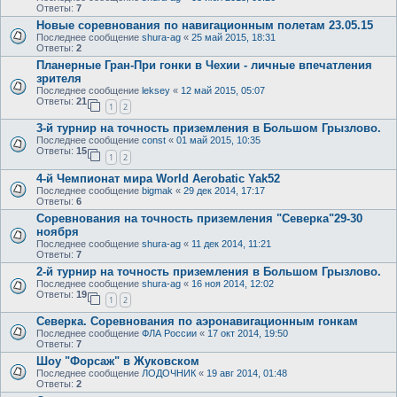
Ответы:
7
Новые соревнования по навигационным полетам 23.05.15
Последнее сообщение
shura-ag
«
25 май 2015, 18:31
Ответы:
2
Планерные Гран-При гонки в Чехии - личные впечатления
зрителя
Последнее сообщение
leksey
«
12 май 2015, 05:07
Ответы:
21
1
2
3-й турнир на точность приземления в Большом Грызлово.
Последнее сообщение
const
«
01 май 2015, 10:35
Ответы:
15
1
2
4-й Чемпионат мира World Aerobatic Yak52
Последнее сообщение
bigmak
«
29 дек 2014, 17:17
Ответы:
6
Соревнования на точность приземления "Северка"29-30
ноября
Последнее сообщение
shura-ag
«
11 дек 2014, 11:21
Ответы:
7
2-й турнир на точность приземления в Большом Грызлово.
Последнее сообщение
shura-ag
«
16 ноя 2014, 12:02
Ответы:
19
1
2
Северка. Соревнования по аэронавигационным гонкам
Последнее сообщение
ФЛА России
«
17 окт 2014, 19:50
Ответы:
7
Шоу "Форсаж" в Жуковском
Последнее сообщение
ЛОДОЧНИК
«
19 авг 2014, 01:48
Ответы:
2