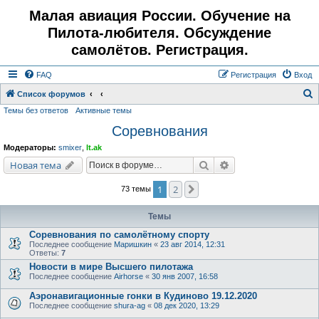
Малая авиация России. Обучение на
Пилота-любителя. Обсуждение
самолётов. Регистрация.
FAQ
Регистрация
Вход
Список форумов
Темы без ответов
Активные темы
о
Соревнования
и
с
Модераторы:
smixer
,
lt.ak
к
Поиск
Расширенный поис
Новая тема
1
2
След.
73 темы
Темы
Соревнования по самолётному спорту
Последнее сообщение
Маришкин
«
23 авг 2014, 12:31
Ответы:
7
Новости в мире Высшего пилотажа
Последнее сообщение
Airhorse
«
30 янв 2007, 16:58
Аэронавигационные гонки в Кудиново 19.12.2020
Последнее сообщение
shura-ag
«
08 дек 2020, 13:29