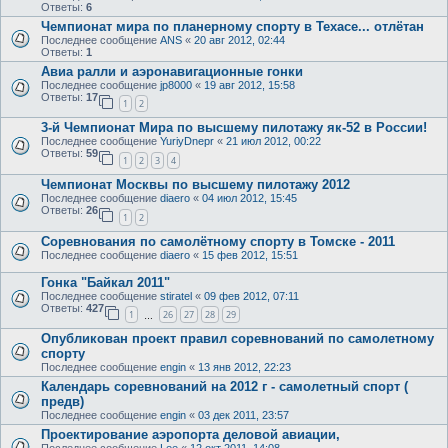
Ответы:
6
Чемпионат мира по планерному спорту в Техасе... отлётан
Последнее сообщение
ANS
«
20 авг 2012, 02:44
Ответы:
1
Авиа ралли и аэронавигационные гонки
Последнее сообщение
jp8000
«
19 авг 2012, 15:58
Ответы:
17
1
2
3-й Чемпионат Мира по высшему пилотажу як-52 в России!
Последнее сообщение
YuriyDnepr
«
21 июл 2012, 00:22
Ответы:
59
1
2
3
4
Чемпионат Москвы по высшему пилотажу 2012
Последнее сообщение
diaero
«
04 июл 2012, 15:45
Ответы:
26
1
2
Соревнования по самолётному спорту в Томске - 2011
Последнее сообщение
diaero
«
15 фев 2012, 15:51
Гонка "Байкал 2011"
Последнее сообщение
stiratel
«
09 фев 2012, 07:11
Ответы:
427
1
26
27
28
29
…
Опубликован проект правил соревнований по самолетному
спорту
Последнее сообщение
engin
«
13 янв 2012, 22:23
Календарь соревнований на 2012 г - самолетный спорт (
предв)
Последнее сообщение
engin
«
03 дек 2011, 23:57
Проектирование аэропорта деловой авиации,