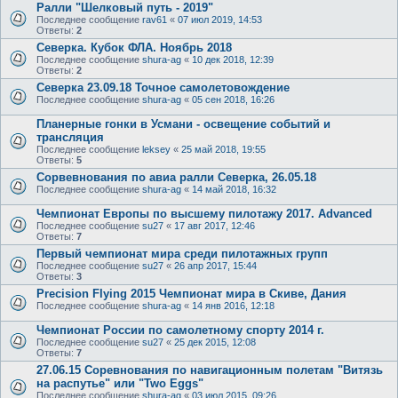
Ралли "Шелковый путь - 2019"
Последнее сообщение
rav61
«
07 июл 2019, 14:53
Ответы:
2
Cеверка. Кубок ФЛА. Ноябрь 2018
Последнее сообщение
shura-ag
«
10 дек 2018, 12:39
Ответы:
2
Северка 23.09.18 Точное самолетовождение
Последнее сообщение
shura-ag
«
05 сен 2018, 16:26
Планерные гонки в Усмани - освещение событий и
трансляция
Последнее сообщение
leksey
«
25 май 2018, 19:55
Ответы:
5
Сорвевнования по авиа ралли Северка, 26.05.18
Последнее сообщение
shura-ag
«
14 май 2018, 16:32
Чемпионат Европы по высшему пилотажу 2017. Advanced
Последнее сообщение
su27
«
17 авг 2017, 12:46
Ответы:
7
Первый чемпионат мира среди пилотажных групп
Последнее сообщение
su27
«
26 апр 2017, 15:44
Ответы:
3
Precision Flying 2015 Чемпионат мира в Скиве, Дания
Последнее сообщение
shura-ag
«
14 янв 2016, 12:18
Чемпионат России по самолетному спорту 2014 г.
Последнее сообщение
su27
«
25 дек 2015, 12:08
Ответы:
7
27.06.15 Соревнования по навигационным полетам "Витязь
на распутье" или "Two Eggs"
Последнее сообщение
shura-ag
«
03 июл 2015, 09:26