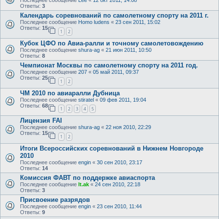
Последнее сообщение
Lee
«
12 окт 2011, 14:08
Ответы:
3
Календарь соревнований по самолетному спорту на 2011 г.
Последнее сообщение
Homo ludens
«
23 сен 2011, 15:02
Ответы:
15
1
2
Кубок ЦФО по Авиа-ралли и точному самолетовождению
Последнее сообщение
shura-ag
«
21 июн 2011, 10:50
Ответы:
8
Чемпионат Москвы по самолетному спорту на 2011 год.
Последнее сообщение
207
«
05 май 2011, 09:37
Ответы:
25
1
2
ЧМ 2010 по авиаралли Дубница
Последнее сообщение
stiratel
«
09 фев 2011, 19:04
Ответы:
68
1
2
3
4
5
Лицензия FAI
Последнее сообщение
shura-ag
«
22 ноя 2010, 22:29
Ответы:
15
1
2
Итоги Всероссийских соревнований в Нижнем Новгороде
2010
Последнее сообщение
engin
«
30 сен 2010, 23:17
Ответы:
14
Комиссия ФАВТ по поддержке авиаспорта
Последнее сообщение
lt.ak
«
24 сен 2010, 22:18
Ответы:
3
Присвоение разрядов
Последнее сообщение
engin
«
23 сен 2010, 11:44
Ответы:
9