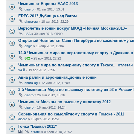
Чемпионат Европы EAAC 2013
diaero
»
01 авг 2013, 13:31
ERFC 2013 Дубница над Вагом
shura-ag
»
10 авг 2013, 22:29
Вертолетные гонки вокруг МКАД «Ночная Москва-2013»
LSA
»
30 июл 2013, 05:00
Открытый Чемпионат Санкт-Петербурга по самолетному сп
engin
»
16 апр 2012, 12:04
14-й Чемпионат мира по вертолетному спорту в Дракино в
502
»
25 ноя 2011, 22:22
Чемпионат мира по планерному спорту в Техасе... отлётан
94-й
»
19 авг 2012, 22:37
Авиа ралли и аэронавигационные гонки
shura-ag
»
12 июн 2012, 12:09
3-й Чемпионат Мира по высшему пилотажу як-52 в России!
diaero
»
26 янв 2012, 18:36
Чемпионат Москвы по высшему пилотажу 2012
diaero
»
16 мар 2012, 14:24
Соревнования по самолётному спорту в Томске - 2011
diaero
»
15 фев 2012, 15:51
Гонка "Байкал 2011"
stiratel
»
09 сен 2010, 20:52