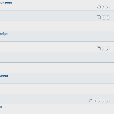
зрителя
1
2
.
1
2
оября
.
1
2
ралли
1
2
3
4
ке