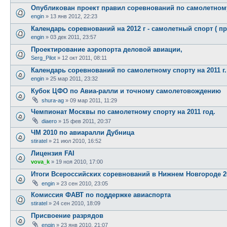
Опубликован проект правил соревнований по самолетном
engin
»
13 янв 2012, 22:23
Календарь соревнований на 2012 г - самолетный спорт ( пр
engin
»
03 дек 2011, 23:57
Проектирование аэропорта деловой авиации,
Serg_Pilot
»
12 окт 2011, 08:11
Календарь соревнований по самолетному спорту на 2011 г.
engin
»
25 мар 2011, 23:32
Кубок ЦФО по Авиа-ралли и точному самолетовождению
shura-ag
»
09 мар 2011, 11:29
Чемпионат Москвы по самолетному спорту на 2011 год.
diaero
»
15 фев 2011, 20:37
ЧМ 2010 по авиаралли Дубница
stiratel
»
21 июл 2010, 16:52
Лицензия FAI
vova_k
»
19 ноя 2010, 17:00
Итоги Всероссийских соревнований в Нижнем Новгороде 2
engin
»
23 сен 2010, 23:05
Комиссия ФАВТ по поддержке авиаспорта
stiratel
»
24 сен 2010, 18:09
Присвоение разрядов
engin
»
23 янв 2010, 21:07