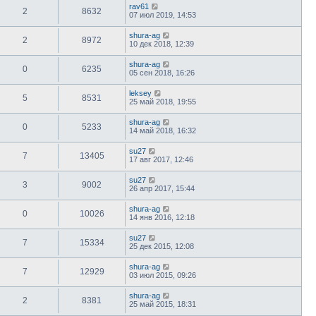
rav61
2
8632
07 июл 2019, 14:53
shura-ag
2
8972
10 дек 2018, 12:39
shura-ag
0
6235
05 сен 2018, 16:26
leksey
5
8531
25 май 2018, 19:55
shura-ag
0
5233
14 май 2018, 16:32
su27
7
13405
17 авг 2017, 12:46
su27
3
9002
26 апр 2017, 15:44
shura-ag
0
10026
14 янв 2016, 12:18
su27
7
15334
25 дек 2015, 12:08
shura-ag
7
12929
03 июл 2015, 09:26
shura-ag
2
8381
25 май 2015, 18:31