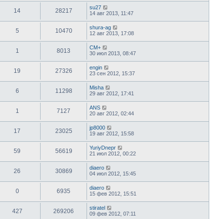
su27
14
28217
14 авг 2013, 11:47
shura-ag
5
10470
12 авг 2013, 17:08
CM+
1
8013
30 июл 2013, 08:47
engin
19
27326
23 сен 2012, 15:37
Misha
6
11298
29 авг 2012, 17:41
ANS
1
7127
20 авг 2012, 02:44
jp8000
17
23025
19 авг 2012, 15:58
YuriyDnepr
59
56619
21 июл 2012, 00:22
diaero
26
30869
04 июл 2012, 15:45
diaero
0
6935
15 фев 2012, 15:51
stiratel
427
269206
09 фев 2012, 07:11