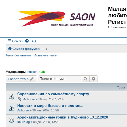
Малая 
любит
Регист
Объявлений 
Ссылки
FAQ
Список форумов
Темы без ответов
Активные темы
Модераторы:
smixer
,
lt.ak
Поиск
Расширенный по
Новая тема
Темы
Соревнования по самолётному спорту
Airhorse
»
16 мар 2007, 22:45
Новости в мире Высшего пилотажа
Airhorse
»
30 янв 2007, 16:58
Аэронавигационные гонки в Кудиново 19.12.2020
shura-ag
»
08 дек 2020, 13:29