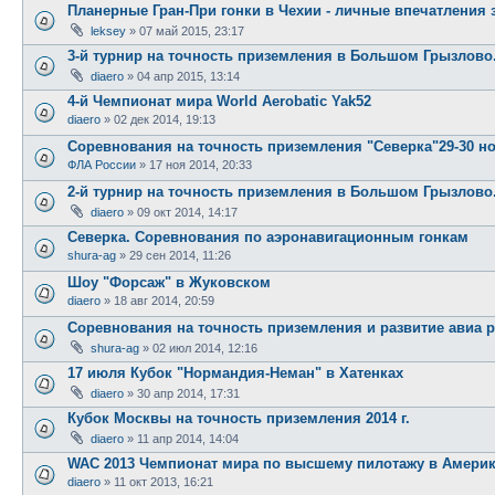
Планерные Гран-При гонки в Чехии - личные впечатления 
leksey
»
07 май 2015, 23:17
3-й турнир на точность приземления в Большом Грызлово
diaero
»
04 апр 2015, 13:14
4-й Чемпионат мира World Aerobatic Yak52
diaero
»
02 дек 2014, 19:13
Соревнования на точность приземления "Северка"29-30 н
ФЛА России
»
17 ноя 2014, 20:33
2-й турнир на точность приземления в Большом Грызлово
diaero
»
09 окт 2014, 14:17
Северка. Соревнования по аэронавигационным гонкам
shura-ag
»
29 сен 2014, 11:26
Шоу "Форсаж" в Жуковском
diaero
»
18 авг 2014, 20:59
Соревнования на точность приземления и развитие авиа 
shura-ag
»
02 июл 2014, 12:16
17 июля Кубок "Нормандия-Неман" в Хатенках
diaero
»
30 апр 2014, 17:31
Кубок Москвы на точность приземления 2014 г.
diaero
»
11 апр 2014, 14:04
WAC 2013 Чемпионат мира по высшему пилотажу в Амери
diaero
»
11 окт 2013, 16:21