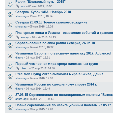
Ралли "Шелковый путь - 2019"
ksv
»
05 июл 2019, 10:53
Cеверка. Кубок ФЛА. Ноябрь 2018
shura-ag
»
19 окт 2018, 10:14
Северка 23.09.18 Точное самолетовождение
shura-ag
»
05 сен 2018, 16:26
Планерные гонки в Усмани - освещение событий и трансл
leksey
»
20 май 2018, 01:13
Сорвевнования по авиа ралли Северка, 26.05.18
shura-ag
»
14 май 2018, 16:32
Чемпионат Европы по высшему пилотажу 2017. Advanced
diaero
»
29 июл 2017, 12:31
Первый чемпионат мира среди пилотажных групп
diaero
»
26 апр 2017, 14:40
Precision Flying 2015 Чемпионат мира в Скиве, Дания
shura-ag
»
14 янв 2016, 12:18
Чемпионат России по самолетному спорту 2014 г.
diaero
»
09 июл 2014, 12:49
27.06.15 Соревнования по навигационным полетам "Витязь
shura-ag
»
16 июн 2015, 09:43
Новые соревнования по навигационным полетам 23.05.15
shura-ag
»
28 апр 2015, 17:28