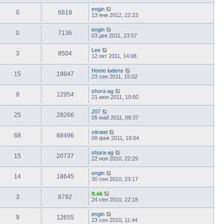
engin
0
6619
13 янв 2012, 22:23
engin
0
7136
03 дек 2011, 23:57
Lee
3
8504
12 окт 2011, 14:08
Homo ludens
15
19847
23 сен 2011, 15:02
shura-ag
8
12954
21 июн 2011, 10:50
207
25
28266
05 май 2011, 09:37
stiratel
68
68496
09 фев 2011, 19:04
shura-ag
15
20737
22 ноя 2010, 22:29
engin
14
18645
30 сен 2010, 23:17
lt.ak
3
8792
24 сен 2010, 22:18
engin
9
12655
23 сен 2010, 11:44