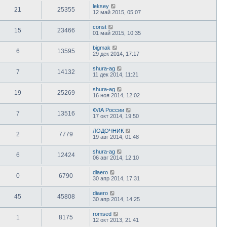
leksey
21
25355
12 май 2015, 05:07
const
15
23466
01 май 2015, 10:35
bigmak
6
13595
29 дек 2014, 17:17
shura-ag
7
14132
11 дек 2014, 11:21
shura-ag
19
25269
16 ноя 2014, 12:02
ФЛА России
7
13516
17 окт 2014, 19:50
ЛОДОЧНИК
2
7779
19 авг 2014, 01:48
shura-ag
6
12424
06 авг 2014, 12:10
diaero
0
6790
30 апр 2014, 17:31
diaero
45
45808
30 апр 2014, 14:25
romsed
1
8175
12 окт 2013, 21:41