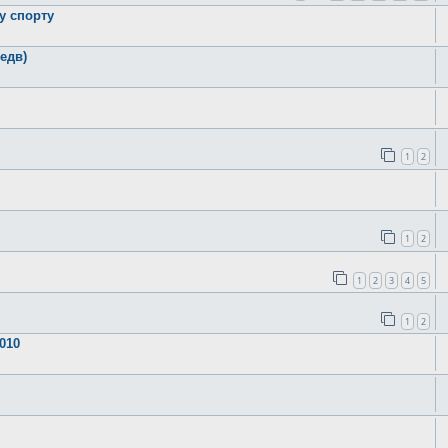
у спорту
едв)
1
2
1
2
1
2
3
4
5
1
2
010