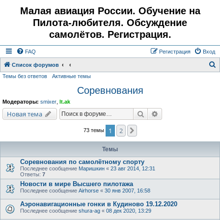
Малая авиация России. Обучение на
Пилота-любителя. Обсуждение
самолётов. Регистрация.
FAQ
Регистрация
Вход
Список форумов
Темы без ответов
Активные темы
о
Соревнования
и
с
Модераторы:
smixer
,
lt.ak
к
Поиск
Расширенный поис
Новая тема
1
2
След.
73 темы
Темы
Соревнования по самолётному спорту
Последнее сообщение
Маришкин
«
23 авг 2014, 12:31
Ответы:
7
Новости в мире Высшего пилотажа
Последнее сообщение
Airhorse
«
30 янв 2007, 16:58
Аэронавигационные гонки в Кудиново 19.12.2020
Последнее сообщение
shura-ag
«
08 дек 2020, 13:29