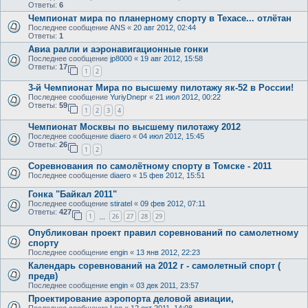
Ответы:
6
Чемпионат мира по планерному спорту в Техасе... отлётан
Последнее сообщение
ANS
«
20 авг 2012, 02:44
Ответы:
1
Авиа ралли и аэронавигационные гонки
Последнее сообщение
jp8000
«
19 авг 2012, 15:58
Ответы:
17
1
2
3-й Чемпионат Мира по высшему пилотажу як-52 в России!
Последнее сообщение
YuriyDnepr
«
21 июл 2012, 00:22
Ответы:
59
1
2
3
4
Чемпионат Москвы по высшему пилотажу 2012
Последнее сообщение
diaero
«
04 июл 2012, 15:45
Ответы:
26
1
2
Соревнования по самолётному спорту в Томске - 2011
Последнее сообщение
diaero
«
15 фев 2012, 15:51
Гонка "Байкал 2011"
Последнее сообщение
stiratel
«
09 фев 2012, 07:11
Ответы:
427
1
26
27
28
29
…
Опубликован проект правил соревнований по самолетному
спорту
Последнее сообщение
engin
«
13 янв 2012, 22:23
Календарь соревнований на 2012 г - самолетный спорт (
предв)
Последнее сообщение
engin
«
03 дек 2011, 23:57
Проектирование аэропорта деловой авиации,