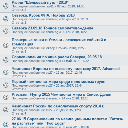
Ралли "Шелковый путь - 2019"
Последнее сообщение
rav61
«
07 июл 2019, 14:53
Ответы:
2
Cеверка. Кубок ФЛА. Ноябрь 2018
Последнее сообщение
shura-ag
«
10 дек 2018, 12:39
Ответы:
2
Северка 23.09.18 Точное самолетовождение
Последнее сообщение
shura-ag
«
05 сен 2018, 16:26
Планерные гонки в Усмани - освещение событий и
трансляция
Последнее сообщение
leksey
«
25 май 2018, 19:55
Ответы:
5
Сорвевнования по авиа ралли Северка, 26.05.18
Последнее сообщение
shura-ag
«
14 май 2018, 16:32
Чемпионат Европы по высшему пилотажу 2017. Advanced
Последнее сообщение
su27
«
17 авг 2017, 12:46
Ответы:
7
Первый чемпионат мира среди пилотажных групп
Последнее сообщение
su27
«
26 апр 2017, 15:44
Ответы:
3
Precision Flying 2015 Чемпионат мира в Скиве, Дания
Последнее сообщение
shura-ag
«
14 янв 2016, 12:18
Чемпионат России по самолетному спорту 2014 г.
Последнее сообщение
su27
«
25 дек 2015, 12:08
Ответы:
7
27.06.15 Соревнования по навигационным полетам "Витязь
на распутье" или "Two Eggs"
Последнее сообщение
shura-ag
«
03 июл 2015, 09:26