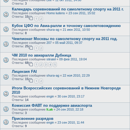
Последнее сообщение
Lee
«
12 окт 2011, 14:08
Ответы:
3
Календарь соревнований по самолетному спорту на 2011 г.
Последнее сообщение
Homo ludens
«
23 сен 2011, 15:02
Ответы:
15
1
2
Кубок ЦФО по Авиа-ралли и точному самолетовождению
Последнее сообщение
shura-ag
«
21 июн 2011, 10:50
Ответы:
8
Чемпионат Москвы по самолетному спорту на 2011 год.
Последнее сообщение
207
«
05 май 2011, 09:37
Ответы:
25
1
2
ЧМ 2010 по авиаралли Дубница
Последнее сообщение
stiratel
«
09 фев 2011, 19:04
Ответы:
68
1
2
3
4
5
Лицензия FAI
Последнее сообщение
shura-ag
«
22 ноя 2010, 22:29
Ответы:
15
1
2
Итоги Всероссийских соревнований в Нижнем Новгороде
2010
Последнее сообщение
engin
«
30 сен 2010, 23:17
Ответы:
14
Комиссия ФАВТ по поддержке авиаспорта
Последнее сообщение
lt.ak
«
24 сен 2010, 22:18
Ответы:
3
Присвоение разрядов
Последнее сообщение
engin
«
23 сен 2010, 11:44
Ответы:
9