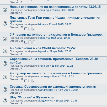
Ответы:
7
Новые соревнования по навигационным полетам 23.05.15
Последнее сообщение
shura-ag
«
25 май 2015, 18:31
Ответы:
2
Планерные Гран-При гонки в Чехии - личные впечатления
зрителя
Последнее сообщение
leksey
«
12 май 2015, 05:07
Ответы:
21
1
2
3-й турнир на точность приземления в Большом Грызлово.
Последнее сообщение
const
«
01 май 2015, 10:35
Ответы:
15
1
2
4-й Чемпионат мира World Aerobatic Yak52
Последнее сообщение
bigmak
«
29 дек 2014, 17:17
Ответы:
6
Соревнования на точность приземления "Северка"29-30
ноября
Последнее сообщение
shura-ag
«
11 дек 2014, 11:21
Ответы:
7
2-й турнир на точность приземления в Большом Грызлово.
Последнее сообщение
shura-ag
«
16 ноя 2014, 12:02
Ответы:
19
1
2
Северка. Соревнования по аэронавигационным гонкам
Последнее сообщение
ФЛА России
«
17 окт 2014, 19:50
Ответы:
7
Шоу "Форсаж" в Жуковском
Последнее сообщение
ЛОДОЧНИК
«
19 авг 2014, 01:48
Ответы:
2