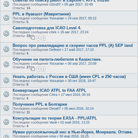
Советы по поиску работ в Европе с ATPL frozen
Последнее сообщение
n1tro87
«
05 дек 2017, 15:49
Ответы:
14
PPL в Нуакшот (Мавритания)
Последнее сообщение
Yossarian
«
24 ноя 2017, 00:22
Ответы:
5
Самоподготовка для ICAO Level 4.
Последнее сообщение
chirk
«
26 авг 2017, 23:24
Ответы:
18
1
2
Вопрос про ревалидацию и скоринг часов PPL (A) SEP land
Последнее сообщение
Defined
«
17 май 2017, 17:10
Ответы:
4
Обучение на пилота-любителя в Казахстане.
Последнее сообщение
Yossarian
«
06 апр 2017, 23:09
Ответы:
27
1
2
Уехать работать с России в США (имея CPL и 250 часов)
Последнее сообщение
Yossarian
«
30 окт 2016, 19:47
Ответы:
8
Конвертация ICAO ATPL to FAA ATPL
Последнее сообщение
Chira
«
17 июл 2016, 05:16
Ответы:
4
Получение PPL в Болгарии
Последнее сообщение
Dima67
«
05 июл 2016, 10:14
Ответы:
11
Консультации по теории EASA - PPL/ATPL
Последнее сообщение
Vasili
«
02 май 2016, 13:25
Ответы:
4
Нужен русскоязычный инс в Нью-Йорке, Монреале, Оттаве.
Последнее сообщение
xma
«
30 мар 2016, 16:25