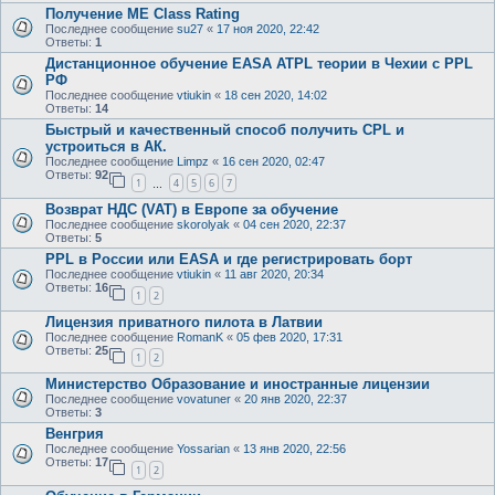
Получение ME Class Rating
Последнее сообщение
su27
«
17 ноя 2020, 22:42
Ответы:
1
Дистанционное обучение EASA ATPL теории в Чехии с PPL
РФ
Последнее сообщение
vtiukin
«
18 сен 2020, 14:02
Ответы:
14
Быстрый и качественный способ получить CPL и
устроиться в АК.
Последнее сообщение
Limpz
«
16 сен 2020, 02:47
Ответы:
92
1
4
5
6
7
…
Возврат НДС (VAT) в Европе за обучение
Последнее сообщение
skorolyak
«
04 сен 2020, 22:37
Ответы:
5
PPL в России или EASA и где регистрировать борт
Последнее сообщение
vtiukin
«
11 авг 2020, 20:34
Ответы:
16
1
2
Лицензия приватного пилота в Латвии
Последнее сообщение
RomanK
«
05 фев 2020, 17:31
Ответы:
25
1
2
Министерство Образование и иностранные лицензии
Последнее сообщение
vovatuner
«
20 янв 2020, 22:37
Ответы:
3
Венгрия
Последнее сообщение
Yossarian
«
13 янв 2020, 22:56
Ответы:
17
1
2