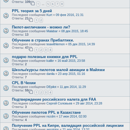
Ответы:
109
1
5
6
7
8
…
PPL теория за 5 дней
Последнее сообщение
Kurt
«
09 фев 2016, 21:31
Ответы:
21
1
2
Пилот-англичанин - можно ли?
Последнее сообщение
Malabar
«
08 дек 2015, 18:45
Ответы:
13
Обучение в странах Прибалтики.
Последнее сообщение
teawithlemon
«
05 дек 2015, 14:39
Ответы:
47
1
2
3
4
подарю полезные книжки для PPL
Последнее сообщение
kalibr
«
16 май 2015, 23:58
Ответы:
2
Школы/курсы пилотов малой авиации в Майями
Последнее сообщение
danila
«
23 апр 2015, 01:16
Ответы:
7
CPL В Чехии
Последнее сообщение
DEpilot
«
11 дек 2014, 11:29
Ответы:
59
1
2
3
4
Подтверждение российского налета для FAA
Последнее сообщение
Сергей Соловьев
«
29 авг 2014, 23:28
Ответы:
3
Обучение пилотов PPL в Казахстане
Последнее сообщение
rezdm
«
17 июн 2014, 02:00
Ответы:
4
Получение PPL на Кипре, валидация российской лицензии
Последнее сообщение
aerotrips
«
21 апр 2014, 13:32