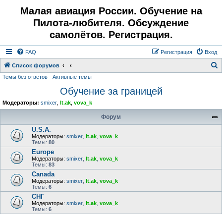
Малая авиация России. Обучение на
Пилота-любителя. Обсуждение
самолётов. Регистрация.
FAQ
Регистрация
Вход
Список форумов
Темы без ответов
Активные темы
о
Обучение за границей
и
с
Модераторы:
smixer
,
lt.ak
,
vova_k
к
Форум
U.S.A.
Модераторы:
smixer
,
lt.ak
,
vova_k
Темы:
80
Europe
Модераторы:
smixer
,
lt.ak
,
vova_k
Темы:
83
Canada
Модераторы:
smixer
,
lt.ak
,
vova_k
Темы:
6
СНГ
Модераторы:
smixer
,
lt.ak
,
vova_k
Темы:
6