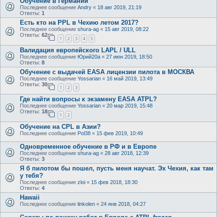
Обучение в Германии
Последнее сообщение
Andry
«
18 авг 2019, 21:19
Ответы:
1
Есть кто на PPL в Чехию летом 2017?
Последнее сообщение
shura-ag
«
15 авг 2019, 08:22
Ответы:
62
1
2
3
4
5
Валидация европейского LAPL / ULL
Последнее сообщение
Юрий20а
«
27 июн 2019, 18:50
Ответы:
8
Обучение c выдачей EASA лицензии пилота в МОСКВА
Последнее сообщение
Yossarian
«
16 май 2019, 13:49
Ответы:
30
1
2
3
Где найти вопросы к экзамену EASA ATPL?
Последнее сообщение
Yossarian
«
20 мар 2019, 15:48
Ответы:
18
1
2
Обучение на CPL в Азии?
Последнее сообщение
Pol38
«
15 фев 2019, 10:49
Одновременное обучение в РФ и в Европе
Последнее сообщение
shura-ag
«
28 авг 2018, 12:39
Ответы:
3
Я б пилотом бы пошел, пусть меня научат. Эх Чехия, как там
у тебя?
Последнее сообщение
zloi
«
15 фев 2018, 18:30
Ответы:
4
Hawaii
Последнее сообщение
linkolen
«
24 янв 2018, 04:27