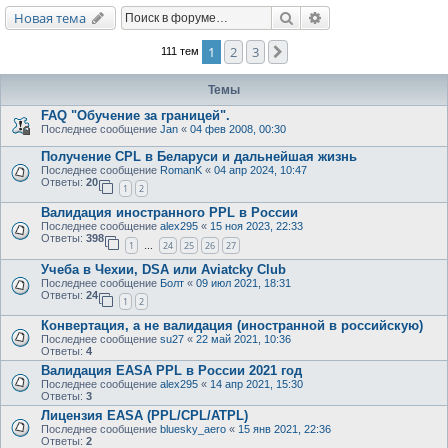
Поиск
Расширенный поис
Новая тема
1
2
3
След.
111 тем
Темы
FAQ "Обучение за границей".
Последнее сообщение
Jan
«
04 фев 2008, 00:30
Получение CPL в Беларуси и дальнейшая жизнь
Последнее сообщение
RomanK
«
04 апр 2024, 10:47
Ответы:
20
1
2
Валидация иностранного PPL в России
Последнее сообщение
alex295
«
15 ноя 2023, 22:33
Ответы:
398
1
24
25
26
27
…
Учеба в Чехии, DSA или Aviatcky Club
Последнее сообщение
Болт
«
09 июл 2021, 18:31
Ответы:
24
1
2
Конвертация, а не валидация (иностранной в российскую)
Последнее сообщение
su27
«
22 май 2021, 10:36
Ответы:
4
Валидация EASA PPL в России 2021 год
Последнее сообщение
alex295
«
14 апр 2021, 15:30
Ответы:
3
Лицензия EASA (PPL/CPL/ATPL)
Последнее сообщение
bluesky_aero
«
15 янв 2021, 22:36
Ответы:
2