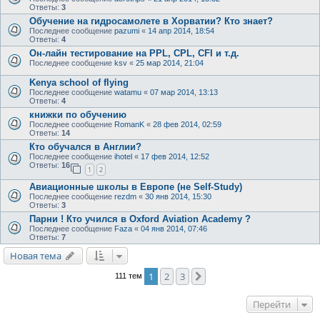
Ответы:
3
Обучение на гидросамолете в Хорватии? Кто знает?
Последнее сообщение
pazumi
«
14 апр 2014, 18:54
Ответы:
4
Он-лайн тестирование на PPL, CPL, CFI и т.д.
Последнее сообщение
ksv
«
25 мар 2014, 21:04
Kenya school of flying
Последнее сообщение
watamu
«
07 мар 2014, 13:13
Ответы:
4
книжки по обучению
Последнее сообщение
RomanK
«
28 фев 2014, 02:59
Ответы:
14
Кто обучался в Англии?
Последнее сообщение
ihotel
«
17 фев 2014, 12:52
Ответы:
16
1
2
Авиационные школы в Европе (не Self-Study)
Последнее сообщение
rezdm
«
30 янв 2014, 15:30
Ответы:
3
Парни ! Кто учился в Oxford Aviation Academy ?
Последнее сообщение
Faza
«
04 янв 2014, 07:46
Ответы:
7
Новая тема
1
2
3
След.
111 тем
Перейти