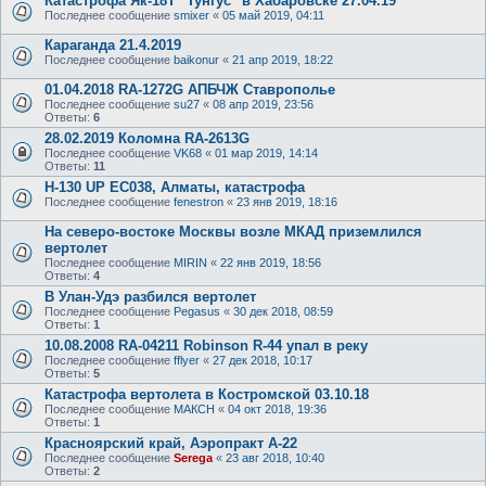
Катастрофа Як-18Т "Тунгус" в Хабаровске 27.04.19
Последнее сообщение
smixer
«
05 май 2019, 04:11
Караганда 21.4.2019
Последнее сообщение
baikonur
«
21 апр 2019, 18:22
01.04.2018 RA-1272G АПБЧЖ Ставрополье
Последнее сообщение
su27
«
08 апр 2019, 23:56
Ответы:
6
28.02.2019 Коломна RA-2613G
Последнее сообщение
VK68
«
01 мар 2019, 14:14
Ответы:
11
H-130 UP EC038, Алматы, катастрофа
Последнее сообщение
fenestron
«
23 янв 2019, 18:16
На северо-востоке Москвы возле МКАД приземлился
вертолет
Последнее сообщение
MIRIN
«
22 янв 2019, 18:56
Ответы:
4
В Улан-Удэ разбился вертолет
Последнее сообщение
Pegasus
«
30 дек 2018, 08:59
Ответы:
1
10.08.2008 RA-04211 Robinson R-44 упал в реку
Последнее сообщение
fflyer
«
27 дек 2018, 10:17
Ответы:
5
Катастрофа вертолета в Костромской 03.10.18
Последнее сообщение
МАКСН
«
04 окт 2018, 19:36
Ответы:
1
Красноярский край, Аэропракт А-22
Последнее сообщение
Serega
«
23 авг 2018, 10:40
Ответы:
2