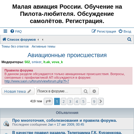
Малая авиация России. Обучение на
Пилота-любителя. Обсуждение
самолётов. Регистрация.
FAQ
Регистрация
Вход
Список форумов
Темы без ответов
Активные темы
о
Авиационные происшествия
и
с
Модераторы:
502
,
smixer
,
lt.ak
,
vova_k
к
Правила форума
В данном разделе обсуждаются только авиационные происшествия. Вопросы,
связанные с профилактикой АП обсуждаются в форуме:
http://www.saon.ru/forum/viewforum.php?f=7
Поиск
Расширенный поис
Новая тема
Страница
1
из
9
1
2
3
4
5
9
След.
419 тем
…
Объявления
Про многоточия, соболезнования и правила форума.
Последнее сообщение
Jan
«
17 авг 2009, 00:45
В качестве правил раздела. Телеграмма Г.К. Курзенкова.