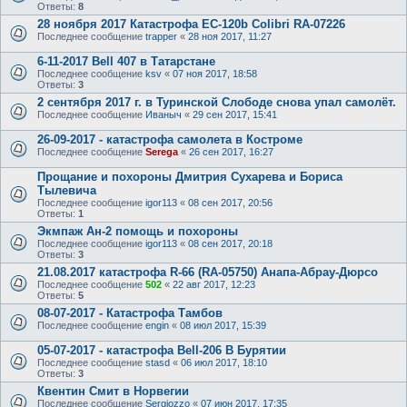
Ответы:
8
28 ноября 2017 Катастрофа ЕС-120b Colibri RA-07226
Последнее сообщение
trapper
«
28 ноя 2017, 11:27
6-11-2017 Bell 407 в Татарстане
Последнее сообщение
ksv
«
07 ноя 2017, 18:58
Ответы:
3
2 сентября 2017 г. в Туринской Слободе снова упал самолёт.
Последнее сообщение
Иваныч
«
29 сен 2017, 15:41
26-09-2017 - катастрофа самолета в Костроме
Последнее сообщение
Serega
«
26 сен 2017, 16:27
Прощание и похороны Дмитрия Сухарева и Бориса
Тылевича
Последнее сообщение
igor113
«
08 сен 2017, 20:56
Ответы:
1
Экмпаж Ан-2 помощь и похороны
Последнее сообщение
igor113
«
08 сен 2017, 20:18
Ответы:
3
21.08.2017 катастрофа R-66 (RA-05750) Анапа-Абрау-Дюрсо
Последнее сообщение
502
«
22 авг 2017, 12:23
Ответы:
5
08-07-2017 - Катастрофа Тамбов
Последнее сообщение
engin
«
08 июл 2017, 15:39
05-07-2017 - катастрофа Bell-206 В Бурятии
Последнее сообщение
stasd
«
06 июл 2017, 18:10
Ответы:
3
Квентин Смит в Норвегии
Последнее сообщение
Sergiozzo
«
07 июн 2017, 17:35