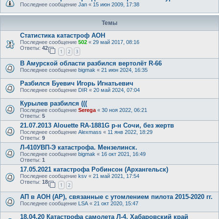
Последнее сообщение
Jan
«
15 июн 2009, 17:38
Темы
Статистика катастроф АОН
Последнее сообщение
502
«
29 май 2017, 08:16
Ответы:
42
1
2
3
В Амурской области разбился вертолёт R-66
Последнее сообщение
bigmak
«
21 июн 2024, 16:35
Разбился Буевич Игорь Игнатьевич
Последнее сообщение
DIR
«
20 май 2024, 07:04
Курылев разбился (((
Последнее сообщение
Serega
«
30 ноя 2022, 06:21
Ответы:
5
21.07.2013 Alouette RA-1881G р-н Сочи, без жертв
Последнее сообщение
Alexmass
«
11 янв 2022, 18:29
Ответы:
9
Л-410УВП-Э катастрофа. Мензелинск.
Последнее сообщение
bigmak
«
16 окт 2021, 16:49
Ответы:
1
17.05.2021 катастрофа Робинсон (Архангельск)
Последнее сообщение
ksv
«
21 май 2021, 17:54
Ответы:
18
1
2
АП в АОН (АР), связанные с утомлением пилота 2015-2020 гг.
Последнее сообщение
LSA
«
21 окт 2020, 15:47
18.04.20 Катастрофа самолета Л-4, Хабаровский край