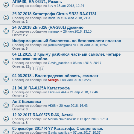
АПБЧЖ, RA-06371, Рязань
Последнее сообщение
ksv
«
18 авг 2018, 12:24
25.07.2018 Катастрофа Cirrus SR22 RA-01781
Последнее сообщение
Boris Ts
«
26 июл 2018, 21:31
Ответы:
2
24.07.2018 Zlin-326 (RA-2801) Дракино
Последнее сообщение
matmax
«
26 июл 2018, 13:10
Ответы:
2
Информационный бюллетень по безопасности полетов
Последнее сообщение
jkonukhov@mail.ru
«
19 июл 2018, 16:52
Ответы:
6
04.11.2015. В Крыму разбился частный самолет, четыре
человека погибли.
Последнее сообщение
Gavia_pacifica
«
06 июн 2018, 20:17
Ответы:
23
1
2
04.06.2018 - Волгоградская область, самолет
Последнее сообщение
Serega
«
04 июн 2018, 08:23
21.04.18 RA-0125А Катастрофа
Последнее сообщение
Евгений 444
«
21 апр 2018, 17:46
Ответы:
2
Ан-2 Балашиха
Последнее сообщение
VK68
«
20 мар 2018, 16:43
Ответы:
8
12.02.2017 RA-06375 R-66, Алтай
Последнее сообщение
Marina Novosibirsk
«
13 фев 2018, 17:31
Ответы:
8
05 декабря 2017 R-?? Катастофа, Ставрополье.
Последнее сообщение
Gavia_pacifica
«
07 дек 2017, 10:37