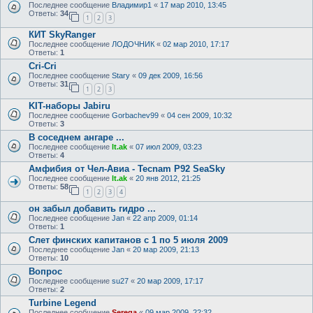
Последнее сообщение
Владимир1
«
17 мар 2010, 13:45
Ответы:
34
1
2
3
КИТ SkyRanger
Последнее сообщение
ЛОДОЧНИК
«
02 мар 2010, 17:17
Ответы:
1
Cri-Cri
Последнее сообщение
Stary
«
09 дек 2009, 16:56
Ответы:
31
1
2
3
KIT-наборы Jabiru
Последнее сообщение
Gorbachev99
«
04 сен 2009, 10:32
Ответы:
3
В соседнем ангаре ...
Последнее сообщение
lt.ak
«
07 июл 2009, 03:23
Ответы:
4
Aмфибия от Чел-Авиа - Tecnam P92 SeaSky
Последнее сообщение
lt.ak
«
20 янв 2012, 21:25
Ответы:
58
1
2
3
4
он забыл добавить гидро ...
Последнее сообщение
Jan
«
22 апр 2009, 01:14
Ответы:
1
Слет финских капитанов с 1 по 5 июля 2009
Последнее сообщение
Jan
«
20 мар 2009, 21:13
Ответы:
10
Вопрос
Последнее сообщение
su27
«
20 мар 2009, 17:17
Ответы:
2
Turbine Legend
Последнее сообщение
Serega
«
09 мар 2009, 22:32