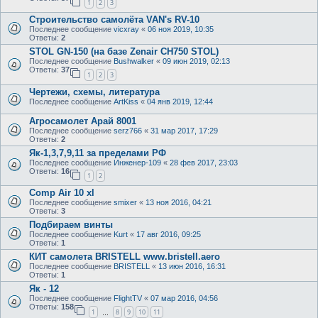
1
2
3
Строительство самолёта VAN's RV-10
Последнее сообщение
vicxray
«
06 ноя 2019, 10:35
Ответы:
2
STOL GN-150 (на базе Zenair CH750 STOL)
Последнее сообщение
Bushwalker
«
09 июн 2019, 02:13
Ответы:
37
1
2
3
Чертежи, схемы, литература
Последнее сообщение
ArtKiss
«
04 янв 2019, 12:44
Агросамолет Арай 8001
Последнее сообщение
serz766
«
31 мар 2017, 17:29
Ответы:
2
Як-1,3,7,9,11 за пределами РФ
Последнее сообщение
Инженер-109
«
28 фев 2017, 23:03
Ответы:
16
1
2
Comp Air 10 xl
Последнее сообщение
smixer
«
13 ноя 2016, 04:21
Ответы:
3
Подбираем винты
Последнее сообщение
Kurt
«
17 авг 2016, 09:25
Ответы:
1
КИТ самолета BRISTELL www.bristell.aero
Последнее сообщение
BRISTELL
«
13 июн 2016, 16:31
Ответы:
1
Як - 12
Последнее сообщение
FlightTV
«
07 мар 2016, 04:56
Ответы:
158
1
8
9
10
11
…