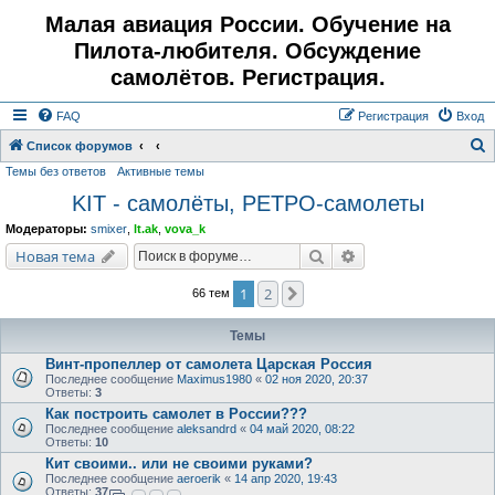
Малая авиация России. Обучение на
Пилота-любителя. Обсуждение
самолётов. Регистрация.
FAQ
Регистрация
Вход
Список форумов
Темы без ответов
Активные темы
о
KIT - самолёты, РЕТРО-самолеты
и
с
Модераторы:
smixer
,
lt.ak
,
vova_k
к
Поиск
Расширенный поис
Новая тема
1
2
След.
66 тем
Темы
Винт-пропеллер от самолета Царская Россия
Последнее сообщение
Maximus1980
«
02 ноя 2020, 20:37
Ответы:
3
Как построить самолет в России???
Последнее сообщение
aleksandrd
«
04 май 2020, 08:22
Ответы:
10
Кит своими.. или не своими руками?
Последнее сообщение
aeroerik
«
14 апр 2020, 19:43
Ответы:
37