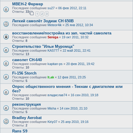
МВЕН-2 Фермер
Последнее сообщение
su27
«
06 фев 2012, 22:11
Ответы:
33
1
2
3
Легкий самолёт Зодиак CH 650B
Последнее сообщение
Meteor4ik
«
25 янв 2012, 10:34
восстановление/постройка из зап. частей самолета
Последнее сообщение
Serega
«
19 окт 2011, 10:32
Ответы:
8
Строительство "Ильи Муромца"
Последнее сообщение
KAS777
«
22 май 2011, 22:41
Ответы:
13
самолет CH-640
Последнее сообщение
kapitan-ps
«
20 фев 2011, 19:42
Ответы:
10
Fi-156 Storch
Последнее сообщение
lt.ak
«
12 фев 2011, 23:25
Ответы:
5
Опрос общественного мнения - Текнам с двигателем или
без?
Последнее сообщение
владислав74
«
16 сен 2010, 19:18
Ответы:
10
реконструкция
Последнее сообщение
Misha
«
14 сен 2010, 21:10
Ответы:
5
Bradley Aerobat
Последнее сообщение
Kiriy07
«
25 апр 2010, 19:16
Ответы:
2
Rans S9