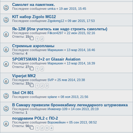
Самолет на памятник.
Последнее сообщение
umka
«
19 авг 2015, 15:45
KIT набор Zigolo MG12
Последнее сообщение
Zigolomg12
«
09 авг 2015, 17:53
Як-12М (Или учитесь как надо строить самолеты)
Последнее сообщение
Filkon4297
«
22 июн 2015, 02:16
Ответы:
15
1
2
Стремные аэропланы
Последнее сообщение
Маришкин
«
13 мар 2014, 16:46
Ответы:
4
SPORTSMAN 2+2 от Glasair Aviation
Последнее сообщение
Маришкин
«
13 мар 2014, 16:39
Ответы:
27
1
2
Viperjet MK2
Последнее сообщение
SVP
«
25 янв 2014, 23:38
Ответы:
33
1
2
3
Stol CH 801
Последнее сообщение
splane
«
08 ноя 2013, 21:56
В Самару привезли бронекабину легендарного штурмовика
Последнее сообщение
Инженер-109
«
14 сен 2013, 20:19
Ответы:
1
поздравим POL2 c ПО-2
Последнее сообщение
Ворожейкин
«
05 сен 2013, 08:52
Ответы:
56
1
2
3
4