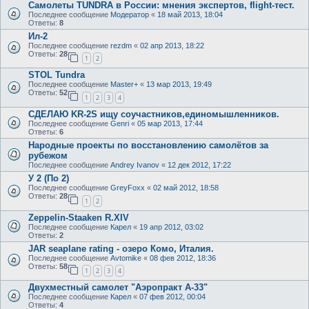
Самолеты TUNDRA в России: мнения экспертов, flight-тест.
Последнее сообщение
Модератор
«
18 май 2013, 18:04
Ответы:
8
Ил-2
Последнее сообщение
rezdm
«
02 апр 2013, 18:22
Ответы:
28
1
2
STOL Tundra
Последнее сообщение
Master+
«
13 мар 2013, 19:49
Ответы:
52
1
2
3
4
СДЕЛАЮ KR-2S ищу соучастников,единомышленников.
Последнее сообщение
Genri
«
05 мар 2013, 17:44
Ответы:
6
Народные проекты по восстановлению самолётов за
рубежом
Последнее сообщение
Andrey Ivanov
«
12 дек 2012, 17:22
У 2 (По 2)
Последнее сообщение
GreyFoxx
«
02 май 2012, 18:58
Ответы:
28
1
2
Zeppelin-Staaken R.XIV
Последнее сообщение
Карел
«
19 апр 2012, 03:02
Ответы:
2
JAR seaplane rating - озеро Комо, Италия.
Последнее сообщение
Avtomike
«
08 фев 2012, 18:36
Ответы:
58
1
2
3
4
Двухместный самолет "Аэропракт А-33"
Последнее сообщение
Карел
«
07 фев 2012, 00:04
Ответы:
4