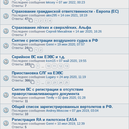
Последнее сообщение
leksey
«
07 авг 2022, 00:23
Ответы:
7
Страхование гражданской ответственности - Европа (ЕС)
Последнее сообщение
alex295
«
14 сен 2021, 18:19
Ответы:
47
1
2
3
4
Страхование лёгких и сверхлёгких. Альфа
Последнее сообщение
Сергей Михайлов
«
14 авг 2020, 16:26
Ответы:
7
Снятие с регистрации воздушного судна в РФ
Последнее сообщение
Genri
«
19 июн 2020, 07:57
Ответы:
24
1
2
Серийное ВС как ЕЭВС и т.д.
Последнее сообщение
ksm15
«
07 май 2020, 19:55
Ответы:
183
1
10
11
12
13
…
Приостановка СЛГ на ЕЭВС
Последнее сообщение
Lugary
«
24 апр 2020, 11:19
Ответы:
366
1
22
23
24
25
…
Снятие ВС с регистрации в отсутствие
правоустанавливающего документа
Последнее сообщение
Timfly
«
02 фев 2020, 01:28
Ответы:
11
Общий список зарегистрированных вертолетов в РФ.
Последнее сообщение
Andrey.Moscow
«
07 дек 2019, 03:04
Ответы:
10
Регистрация RA и пилотское EASA
Последнее сообщение
Genri
«
10 июл 2019, 12:39
Ответы:
5