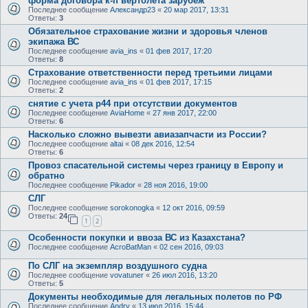
форма договора к-п вертолета зарубеж
Последнее сообщение
Александр23
«
20 мар 2017, 13:31
Ответы:
3
Обязательное страхование жизни и здоровья членов
экипажа ВС
Последнее сообщение
avia_ins
«
01 фев 2017, 17:20
Ответы:
8
Страхование ответственности перед третьими лицами
Последнее сообщение
avia_ins
«
01 фев 2017, 17:15
Ответы:
2
снятие с учета р44 при отсутствии документов
Последнее сообщение
AviaHome
«
27 янв 2017, 22:00
Ответы:
6
Насколько сложно вывезти авиазапчасти из России?
Последнее сообщение
altai
«
08 дек 2016, 12:54
Ответы:
6
Провоз спасательной системы через границу в Европу и
обратно
Последнее сообщение
Pikador
«
28 ноя 2016, 19:00
СЛГ
Последнее сообщение
sorokonogka
«
12 окт 2016, 09:59
Ответы:
24
1
2
Особенности покупки и ввоза ВС из Казахстана?
Последнее сообщение
AcroBatMan
«
02 сен 2016, 09:03
По СЛГ на экземпляр воздушного судна
Последнее сообщение
vovatuner
«
26 июл 2016, 13:20
Ответы:
5
Документы необходимые для легальных полетов по РФ
Последнее сообщение
Andry
«
13 июл 2016, 15:44