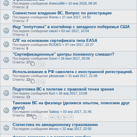
Последнее сообщение
АлексейМ
«
10 янв 2018, 09:34
Ответы:
2
Совместное владение ВС. Вопрос по регистрации
Последнее сообщение
Romio
«
27 ноя 2017, 14:50
Ответы:
7
Ищу "попутчика" в контейнер с западного побережья США
Последнее сообщение
slackl
«
03 окт 2017, 10:04
Ответы:
1
СЛГ на основании сертификата типа EASA
Последнее сообщение
RODEO
«
07 сен 2017, 22:27
Ответы:
9
"Сертификационные" центры понемногу сливают?
Последнее сообщение
Genri
«
26 июл 2017, 20:56
Ответы:
17
1
2
Использование в РФ самолета с иностранной регистрацией.
Последнее сообщение
pilotatotale
«
31 май 2017, 21:48
Ответы:
22
1
2
Подготовка ВС к полетам с правовой точки зрения
Последнее сообщение
Kurt
«
26 апр 2017, 13:08
Ответы:
13
Таможим ВС на физлицо (делимся опытом, помогаем друг
другу)
Последнее сообщение
Satboy
«
03 апр 2017, 21:45
Ответы:
254
1
14
15
16
17
…
Статистика по авиационному страхованию
Последнее сообщение
leksey
«
22 мар 2017, 22:50