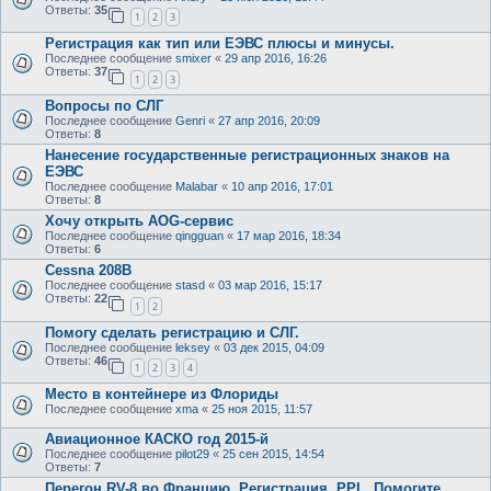
Ответы:
35
1
2
3
Регистрация как тип или ЕЭВС плюсы и минусы.
Последнее сообщение
smixer
«
29 апр 2016, 16:26
Ответы:
37
1
2
3
Вопросы по СЛГ
Последнее сообщение
Genri
«
27 апр 2016, 20:09
Ответы:
8
Нанесение государственные регистрационных знаков на
ЕЭВС
Последнее сообщение
Malabar
«
10 апр 2016, 17:01
Ответы:
8
Хочу открыть AOG-сервис
Последнее сообщение
qingguan
«
17 мар 2016, 18:34
Ответы:
6
Cessna 208B
Последнее сообщение
stasd
«
03 мар 2016, 15:17
Ответы:
22
1
2
Помогу сделать регистрацию и СЛГ.
Последнее сообщение
leksey
«
03 дек 2015, 04:09
Ответы:
46
1
2
3
4
Место в контейнере из Флориды
Последнее сообщение
xma
«
25 ноя 2015, 11:57
Авиационное КАСКО год 2015-й
Последнее сообщение
pilot29
«
25 сен 2015, 14:54
Ответы:
7
Перегон RV-8 во Францию. Регистрация. PPL. Помогите