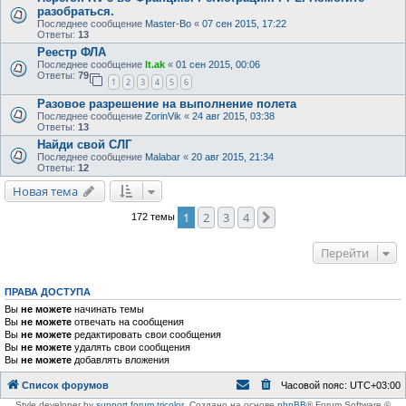
разобраться.
Последнее сообщение
Master-Bo
«
07 сен 2015, 17:22
Ответы:
13
Реестр ФЛА
Последнее сообщение
lt.ak
«
01 сен 2015, 00:06
Ответы:
79
1
2
3
4
5
6
Разовое разрешение на выполнение полета
Последнее сообщение
ZorinVik
«
24 авг 2015, 03:38
Ответы:
13
Найди свой СЛГ
Последнее сообщение
Malabar
«
20 авг 2015, 21:34
Ответы:
12
Новая тема
1
2
3
4
След.
172 темы
Перейти
ПРАВА ДОСТУПА
Вы
не можете
начинать темы
Вы
не можете
отвечать на сообщения
Вы
не можете
редактировать свои сообщения
Вы
не можете
удалять свои сообщения
Вы
не можете
добавлять вложения
Список форумов
Часовой пояс:
UTC+03:00
Style developer by
support forum tricolor
,
Создано на основе
phpBB
® Forum Software ©