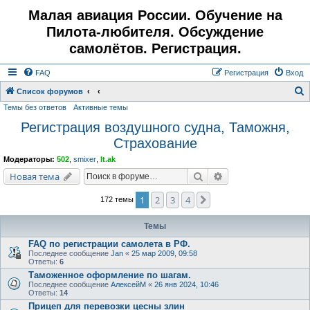
Малая авиация России. Обучение на
Пилота-любителя. Обсуждение
самолётов. Регистрация.
FAQ
Регистрация
Вход
Список форумов
Темы без ответов
Активные темы
о
Регистрация воздушного судна, Таможня,
и
Страхование
с
к
Модераторы:
502
,
smixer
,
lt.ak
Поиск
Расширенный поис
Новая тема
1
2
3
4
След.
172 темы
Темы
FAQ по регистрации самолета в РФ.
Последнее сообщение
Jan
«
25 мар 2009, 09:58
Ответы:
6
Таможенное оформление по шагам.
Последнее сообщение
АлексейМ
«
26 янв 2024, 10:46
Ответы:
14
Прицеп для перевозки цесны злин