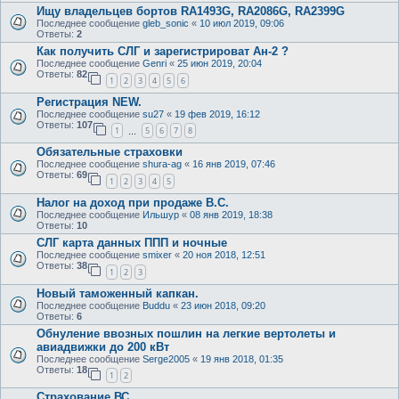
Ищу владельцев бортов RA1493G, RA2086G, RA2399G
Последнее сообщение
gleb_sonic
«
10 июл 2019, 09:06
Ответы:
2
Как получить СЛГ и зарегистрироват Ан-2 ?
Последнее сообщение
Genri
«
25 июн 2019, 20:04
Ответы:
82
1
2
3
4
5
6
Регистрация NEW.
Последнее сообщение
su27
«
19 фев 2019, 16:12
Ответы:
107
1
5
6
7
8
…
Обязательные страховки
Последнее сообщение
shura-ag
«
16 янв 2019, 07:46
Ответы:
69
1
2
3
4
5
Налог на доход при продаже В.С.
Последнее сообщение
Ильшур
«
08 янв 2019, 18:38
Ответы:
10
СЛГ карта данных ППП и ночные
Последнее сообщение
smixer
«
20 ноя 2018, 12:51
Ответы:
38
1
2
3
Новый таможенный капкан.
Последнее сообщение
Buddu
«
23 июн 2018, 09:20
Ответы:
6
Обнуление ввозных пошлин на легкие вертолеты и
авиадвижки до 200 кВт
Последнее сообщение
Serge2005
«
19 янв 2018, 01:35
Ответы:
18
1
2
Страхование ВС