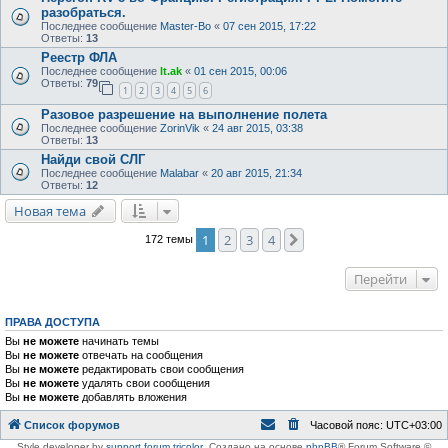
разобраться.
Последнее сообщение
Master-Bo
«
07 сен 2015, 17:22
Ответы:
13
Реестр ФЛА
Последнее сообщение
lt.ak
«
01 сен 2015, 00:06
Ответы:
79
1
2
3
4
5
6
Разовое разрешение на выполнение полета
Последнее сообщение
ZorinVik
«
24 авг 2015, 03:38
Ответы:
13
Найди свой СЛГ
Последнее сообщение
Malabar
«
20 авг 2015, 21:34
Ответы:
12
Новая тема
1
2
3
4
След.
172 темы
Перейти
ПРАВА ДОСТУПА
Вы
не можете
начинать темы
Вы
не можете
отвечать на сообщения
Вы
не можете
редактировать свои сообщения
Вы
не можете
удалять свои сообщения
Вы
не можете
добавлять вложения
Список форумов
Часовой пояс:
UTC+03:00
Style developer by
support forum tricolor
,
Создано на основе
phpBB
® Forum Software ©