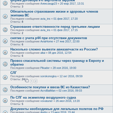
форма договора к-п вертолета зарубеж
Последнее сообщение
Александр23
«
20 мар 2017, 13:31
Ответы:
3
Обязательное страхование жизни и здоровья членов
экипажа ВС
Последнее сообщение
avia_ins
«
01 фев 2017, 17:20
Ответы:
8
Страхование ответственности перед третьими лицами
Последнее сообщение
avia_ins
«
01 фев 2017, 17:15
Ответы:
2
снятие с учета р44 при отсутствии документов
Последнее сообщение
AviaHome
«
27 янв 2017, 22:00
Ответы:
6
Насколько сложно вывезти авиазапчасти из России?
Последнее сообщение
altai
«
08 дек 2016, 12:54
Ответы:
6
Провоз спасательной системы через границу в Европу и
обратно
Последнее сообщение
Pikador
«
28 ноя 2016, 19:00
СЛГ
Последнее сообщение
sorokonogka
«
12 окт 2016, 09:59
Ответы:
24
1
2
Особенности покупки и ввоза ВС из Казахстана?
Последнее сообщение
AcroBatMan
«
02 сен 2016, 09:03
По СЛГ на экземпляр воздушного судна
Последнее сообщение
vovatuner
«
26 июл 2016, 13:20
Ответы:
5
Документы необходимые для легальных полетов по РФ
Последнее сообщение
Andry
«
13 июл 2016, 15:44