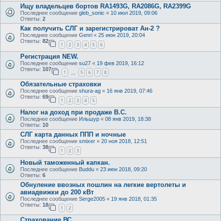
Ищу владельцев бортов RA1493G, RA2086G, RA2399G
Последнее сообщение
gleb_sonic
«
10 июл 2019, 09:06
Ответы:
2
Как получить СЛГ и зарегистрироват Ан-2 ?
Последнее сообщение
Genri
«
25 июн 2019, 20:04
Ответы:
82
1
2
3
4
5
6
Регистрация NEW.
Последнее сообщение
su27
«
19 фев 2019, 16:12
Ответы:
107
1
5
6
7
8
…
Обязательные страховки
Последнее сообщение
shura-ag
«
16 янв 2019, 07:46
Ответы:
69
1
2
3
4
5
Налог на доход при продаже В.С.
Последнее сообщение
Ильшур
«
08 янв 2019, 18:38
Ответы:
10
СЛГ карта данных ППП и ночные
Последнее сообщение
smixer
«
20 ноя 2018, 12:51
Ответы:
38
1
2
3
Новый таможенный капкан.
Последнее сообщение
Buddu
«
23 июн 2018, 09:20
Ответы:
6
Обнуление ввозных пошлин на легкие вертолеты и
авиадвижки до 200 кВт
Последнее сообщение
Serge2005
«
19 янв 2018, 01:35
Ответы:
18
1
2
Страхование ВС