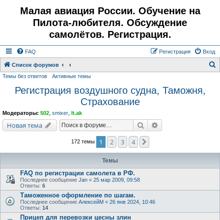
Малая авиация России. Обучение на
Пилота-любителя. Обсуждение
самолётов. Регистрация.
FAQ
Регистрация
Вход
Список форумов
Темы без ответов
Активные темы
о
Регистрация воздушного судна, Таможня,
и
Страхование
с
к
Модераторы:
502
,
smixer
,
lt.ak
Поиск
Расширенный поис
Новая тема
1
2
3
4
След.
172 темы
Темы
FAQ по регистрации самолета в РФ.
Последнее сообщение
Jan
«
25 мар 2009, 09:58
Ответы:
6
Таможенное оформление по шагам.
Последнее сообщение
АлексейМ
«
26 янв 2024, 10:46
Ответы:
14
Прицеп для перевозки цесны злин