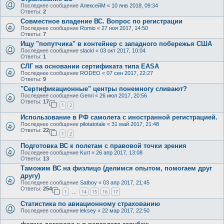
Последнее сообщение
АлексейМ
«
10 янв 2018, 09:34
Ответы:
2
Совместное владение ВС. Вопрос по регистрации
Последнее сообщение
Romio
«
27 ноя 2017, 14:50
Ответы:
7
Ищу "попутчика" в контейнер с западного побережья США
Последнее сообщение
slackl
«
03 окт 2017, 10:04
Ответы:
1
СЛГ на основании сертификата типа EASA
Последнее сообщение
RODEO
«
07 сен 2017, 22:27
Ответы:
9
"Сертификационные" центры понемногу сливают?
Последнее сообщение
Genri
«
26 июл 2017, 20:56
Ответы:
17
1
2
Использование в РФ самолета с иностранной регистрацией.
Последнее сообщение
pilotatotale
«
31 май 2017, 21:48
Ответы:
22
1
2
Подготовка ВС к полетам с правовой точки зрения
Последнее сообщение
Kurt
«
26 апр 2017, 13:08
Ответы:
13
Таможим ВС на физлицо (делимся опытом, помогаем друг
другу)
Последнее сообщение
Satboy
«
03 апр 2017, 21:45
Ответы:
254
1
14
15
16
17
…
Статистика по авиационному страхованию
Последнее сообщение
leksey
«
22 мар 2017, 22:50