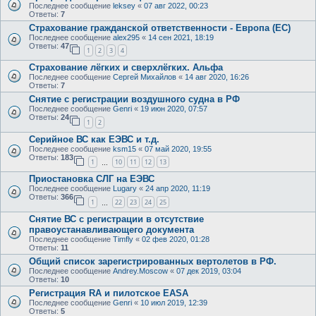
Последнее сообщение
leksey
«
07 авг 2022, 00:23
Ответы:
7
Страхование гражданской ответственности - Европа (ЕС)
Последнее сообщение
alex295
«
14 сен 2021, 18:19
Ответы:
47
1
2
3
4
Страхование лёгких и сверхлёгких. Альфа
Последнее сообщение
Сергей Михайлов
«
14 авг 2020, 16:26
Ответы:
7
Снятие с регистрации воздушного судна в РФ
Последнее сообщение
Genri
«
19 июн 2020, 07:57
Ответы:
24
1
2
Серийное ВС как ЕЭВС и т.д.
Последнее сообщение
ksm15
«
07 май 2020, 19:55
Ответы:
183
1
10
11
12
13
…
Приостановка СЛГ на ЕЭВС
Последнее сообщение
Lugary
«
24 апр 2020, 11:19
Ответы:
366
1
22
23
24
25
…
Снятие ВС с регистрации в отсутствие
правоустанавливающего документа
Последнее сообщение
Timfly
«
02 фев 2020, 01:28
Ответы:
11
Общий список зарегистрированных вертолетов в РФ.
Последнее сообщение
Andrey.Moscow
«
07 дек 2019, 03:04
Ответы:
10
Регистрация RA и пилотское EASA
Последнее сообщение
Genri
«
10 июл 2019, 12:39
Ответы:
5