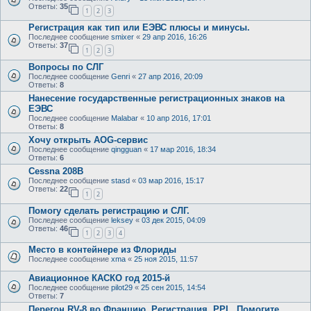
Ответы:
35
1
2
3
Регистрация как тип или ЕЭВС плюсы и минусы.
Последнее сообщение
smixer
«
29 апр 2016, 16:26
Ответы:
37
1
2
3
Вопросы по СЛГ
Последнее сообщение
Genri
«
27 апр 2016, 20:09
Ответы:
8
Нанесение государственные регистрационных знаков на
ЕЭВС
Последнее сообщение
Malabar
«
10 апр 2016, 17:01
Ответы:
8
Хочу открыть AOG-сервис
Последнее сообщение
qingguan
«
17 мар 2016, 18:34
Ответы:
6
Cessna 208B
Последнее сообщение
stasd
«
03 мар 2016, 15:17
Ответы:
22
1
2
Помогу сделать регистрацию и СЛГ.
Последнее сообщение
leksey
«
03 дек 2015, 04:09
Ответы:
46
1
2
3
4
Место в контейнере из Флориды
Последнее сообщение
xma
«
25 ноя 2015, 11:57
Авиационное КАСКО год 2015-й
Последнее сообщение
pilot29
«
25 сен 2015, 14:54
Ответы:
7
Перегон RV-8 во Францию. Регистрация. PPL. Помогите