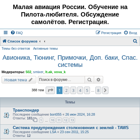
Малая авиация России. Обучение на
Пилота-любителя. Обсуждение
самолётов. Регистрация.
FAQ
Регистрация
Вход
Список форумов
Темы без ответов
Активные темы
о
Авионика, Тюнинг, Примочки, Доп. баки, Спас.
и
системы
с
к
Модераторы:
502
,
smixer
,
lt.ak
,
vova_k
Поиск
Расширенный поис
Новая тема
Страница
1
из
8
1
2
3
4
5
8
След.
388 тем
…
Темы
Транспондер
Последнее сообщение
bort055
«
26 июн 2024, 16:28
Ответы:
181
1
10
11
12
13
…
Система предупреждения столкновения с землей - TAWS
Последнее сообщение
LSA
«
23 сен 2011, 15:25
Ответы:
12