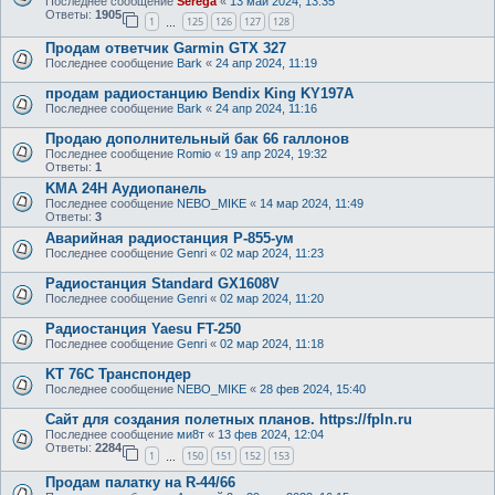
Последнее сообщение
Serega
«
13 май 2024, 13:35
Ответы:
1905
1
125
126
127
128
…
Продам ответчик Garmin GTX 327
Последнее сообщение
Bark
«
24 апр 2024, 11:19
продам радиостанцию Bendix King KY197A
Последнее сообщение
Bark
«
24 апр 2024, 11:16
Продаю дополнительный бак 66 галлонов
Последнее сообщение
Romio
«
19 апр 2024, 19:32
Ответы:
1
KMA 24H Аудиопанель
Последнее сообщение
NEBO_MIKE
«
14 мар 2024, 11:49
Ответы:
3
Аварийная радиостанция Р-855-ум
Последнее сообщение
Genri
«
02 мар 2024, 11:23
Радиостанция Standard GX1608V
Последнее сообщение
Genri
«
02 мар 2024, 11:20
Радиостанция Yaesu FT-250
Последнее сообщение
Genri
«
02 мар 2024, 11:18
KT 76C Транспондер
Последнее сообщение
NEBO_MIKE
«
28 фев 2024, 15:40
Сайт для создания полетных планов. https://fpln.ru
Последнее сообщение
ми8т
«
13 фев 2024, 12:04
Ответы:
2284
1
150
151
152
153
…
Продам палатку на R-44/66