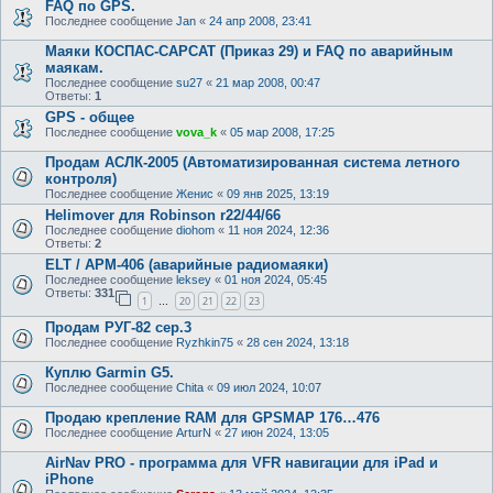
FAQ по GPS.
Последнее сообщение
Jan
«
24 апр 2008, 23:41
Маяки КОСПАС-САРСАТ (Приказ 29) и FAQ по аварийным
маякам.
Последнее сообщение
su27
«
21 мар 2008, 00:47
Ответы:
1
GPS - общее
Последнее сообщение
vova_k
«
05 мар 2008, 17:25
Продам АСЛК-2005 (Автоматизированная система летного
контроля)
Последнее сообщение
Женис
«
09 янв 2025, 13:19
Helimover для Robinson r22/44/66
Последнее сообщение
diohom
«
11 ноя 2024, 12:36
Ответы:
2
ELT / АРМ-406 (аварийные радиомаяки)
Последнее сообщение
leksey
«
01 ноя 2024, 05:45
Ответы:
331
1
20
21
22
23
…
Продам РУГ-82 сер.3
Последнее сообщение
Ryzhkin75
«
28 сен 2024, 13:18
Куплю Garmin G5.
Последнее сообщение
Chita
«
09 июл 2024, 10:07
Продаю крепление RAM для GPSMAP 176…476
Последнее сообщение
ArturN
«
27 июн 2024, 13:05
AirNav PRO - программа для VFR навигации для iPad и
iPhone