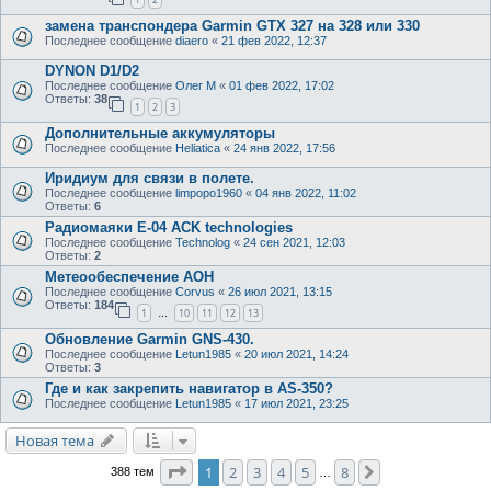
замена транспондера Garmin GTX 327 на 328 или 330
Последнее сообщение
diaero
«
21 фев 2022, 12:37
DYNON D1/D2
Последнее сообщение
Олег М
«
01 фев 2022, 17:02
Ответы:
38
1
2
3
Дополнительные аккумуляторы
Последнее сообщение
Heliatica
«
24 янв 2022, 17:56
Иридиум для связи в полете.
Последнее сообщение
limpopo1960
«
04 янв 2022, 11:02
Ответы:
6
Радиомаяки E-04 ACK technologies
Последнее сообщение
Technolog
«
24 сен 2021, 12:03
Ответы:
2
Метеообеспечение АОН
Последнее сообщение
Corvus
«
26 июл 2021, 13:15
Ответы:
184
1
10
11
12
13
…
Обновление Garmin GNS-430.
Последнее сообщение
Letun1985
«
20 июл 2021, 14:24
Ответы:
3
Где и как закрепить навигатор в AS-350?
Последнее сообщение
Letun1985
«
17 июл 2021, 23:25
Новая тема
Страница
1
из
8
1
2
3
4
5
8
След.
388 тем
…