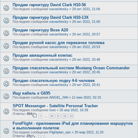
Продам гарнитуру David Clark H10-56
Последнее сообщение
savashinsky
«
29 окт 2022, 21:06
Продам гарнитуру David Clark H10-13X
Последнее сообщение
savashinsky
«
29 окт 2022, 21:00
Продам гарнитуру Bose A20
Последнее сообщение
savashinsky
«
29 окт 2022, 20:57
Продам ручной насос для перекачки топлива
Последнее сообщение
savashinsky
«
29 окт 2022, 20:53
Продам авиационный компас
Последнее сообщение
savashinsky
«
29 окт 2022, 20:48
Продаю спасательный костюм Mustang Ocean Commander
Последнее сообщение
savashinsky
«
29 окт 2022, 20:45
Продаю спасательную лодку 4-6 человек
Последнее сообщение
savashinsky
«
29 окт 2022, 20:41
Ищу кабель к G695
Последнее сообщение
ANGEL_NW
«
12 июн 2022, 02:15
SPOT Messenger - Satellite Personal Tracker
Последнее сообщение
Geo
«
26 апр 2022, 16:39
Ответы:
494
1
30
31
32
33
…
ForeFlight - приложение iPad для планирования маршрутов
и выполнения полетов
Последнее сообщение
Flightplan_ops
«
20 мар 2022, 11:25
Ответы:
29
1
2