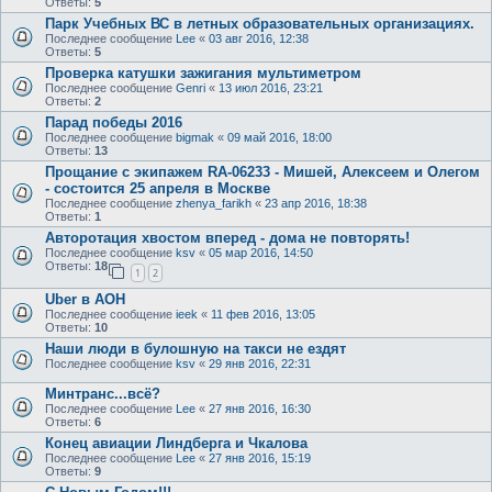
Ответы:
5
Парк Учебных ВС в летных образовательных организациях.
Последнее сообщение
Lee
«
03 авг 2016, 12:38
Ответы:
5
Проверка катушки зажигания мультиметром
Последнее сообщение
Genri
«
13 июл 2016, 23:21
Ответы:
2
Парад победы 2016
Последнее сообщение
bigmak
«
09 май 2016, 18:00
Ответы:
13
Прощание с экипажем RA-06233 - Мишей, Алексеем и Олегом
- состоится 25 апреля в Москве
Последнее сообщение
zhenya_farikh
«
23 апр 2016, 18:38
Ответы:
1
Авторотация хвостом вперед - дома не повторять!
Последнее сообщение
ksv
«
05 мар 2016, 14:50
Ответы:
18
1
2
Uber в АОН
Последнее сообщение
ieek
«
11 фев 2016, 13:05
Ответы:
10
Наши люди в булошную на такси не ездят
Последнее сообщение
ksv
«
29 янв 2016, 22:31
Минтранс...всё?
Последнее сообщение
Lee
«
27 янв 2016, 16:30
Ответы:
6
Конец авиации Линдберга и Чкалова
Последнее сообщение
Lee
«
27 янв 2016, 15:19
Ответы:
9