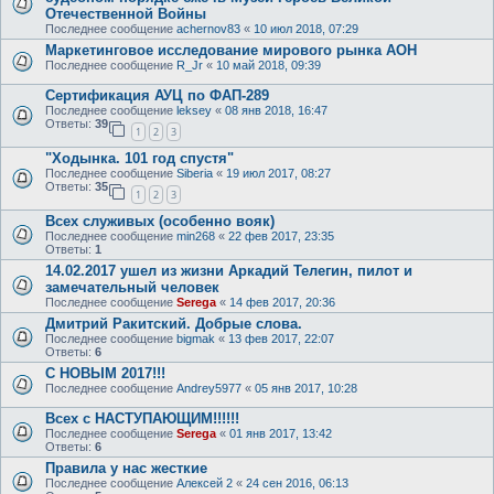
Отечественной Войны
Последнее сообщение
achernov83
«
10 июл 2018, 07:29
Маркетинговое исследование мирового рынка АОН
Последнее сообщение
R_Jr
«
10 май 2018, 09:39
Сертификация АУЦ по ФАП-289
Последнее сообщение
leksey
«
08 янв 2018, 16:47
Ответы:
39
1
2
3
"Ходынка. 101 год спустя"
Последнее сообщение
Siberia
«
19 июл 2017, 08:27
Ответы:
35
1
2
3
Всех служивых (особенно вояк)
Последнее сообщение
min268
«
22 фев 2017, 23:35
Ответы:
1
14.02.2017 ушел из жизни Аркадий Телегин, пилот и
замечательный человек
Последнее сообщение
Serega
«
14 фев 2017, 20:36
Дмитрий Ракитский. Добрые слова.
Последнее сообщение
bigmak
«
13 фев 2017, 22:07
Ответы:
6
С НОВЫМ 2017!!!
Последнее сообщение
Andrey5977
«
05 янв 2017, 10:28
Всех с НАСТУПАЮЩИМ!!!!!!
Последнее сообщение
Serega
«
01 янв 2017, 13:42
Ответы:
6
Правила у нас жесткие
Последнее сообщение
Алексей 2
«
24 сен 2016, 06:13