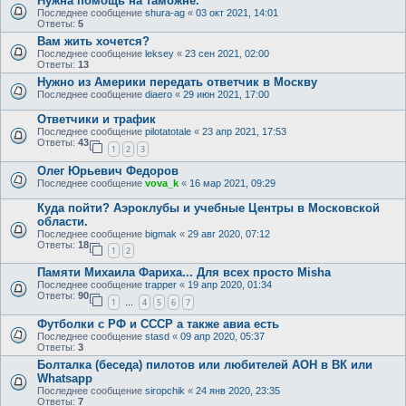
Нужна помощь на таможне.
Последнее сообщение
shura-ag
«
03 окт 2021, 14:01
Ответы:
5
Вам жить хочется?
Последнее сообщение
leksey
«
23 сен 2021, 02:00
Ответы:
13
Нужно из Америки передать ответчик в Москву
Последнее сообщение
diaero
«
29 июн 2021, 17:00
Ответчики и трафик
Последнее сообщение
pilotatotale
«
23 апр 2021, 17:53
Ответы:
43
1
2
3
Олег Юрьевич Федоров
Последнее сообщение
vova_k
«
16 мар 2021, 09:29
Куда пойти? Аэроклубы и учебные Центры в Московской
области.
Последнее сообщение
bigmak
«
29 авг 2020, 07:12
Ответы:
18
1
2
Памяти Михаила Фариха... Для всех просто Misha
Последнее сообщение
trapper
«
19 апр 2020, 01:34
Ответы:
90
1
4
5
6
7
…
Футболки с РФ и СССР а также авиа есть
Последнее сообщение
stasd
«
09 апр 2020, 05:37
Ответы:
3
Болталка (беседа) пилотов или любителей АОН в ВК или
Whatsapp
Последнее сообщение
siropchik
«
24 янв 2020, 23:35
Ответы:
7