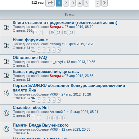
Страница
1
из
7
1
2
3
4
5
7
След.
312 тем
…
Темы
Книга отзывов и предложений (технический аспект)
Последнее сообщение
Serega
«
27 сен 2019, 08:19
Ответы:
336
1
20
21
22
23
…
Наши форумчане
Последнее сообщение
dzhang
«
03 фев 2019, 12:20
Ответы:
61
1
2
3
4
5
Обновление FAQ
Последнее сообщение
su_rovyi
«
13 ноя 2013, 19:55
Ответы:
2
Баны, предупреждения, цитаты..
Последнее сообщение
Serega
«
07 апр 2012, 23:36
Ответы:
12
Портал SAON.RU объявляет Конкурс авиаприключений
памяти Яна
Последнее сообщение
VK68
«
27 мар 2012, 13:28
Ответы:
67
1
2
3
4
5
Спасибо тебе, Ян!
Последнее сообщение
Алексей 2
«
11 мар 2024, 05:21
Ответы:
96
1
4
5
6
7
…
Памяти Влада Выучейского
Последнее сообщение
VK68
«
12 сен 2023, 20:53
Ответы:
4