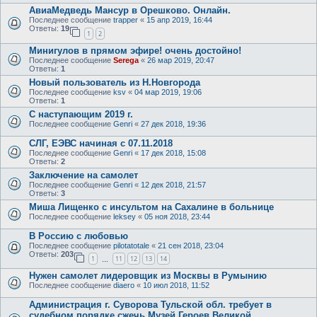
АвиаМедведь Мансур в Орешково. Онлайн.
Последнее сообщение
trapper
«
15 апр 2019, 16:44
Ответы:
19
1
2
Минигулов в прямом эфире! очень достойно!
Последнее сообщение
Serega
«
26 мар 2019, 20:47
Ответы:
1
Новый пользователь из Н.Новгорода
Последнее сообщение
ksv
«
04 мар 2019, 19:06
Ответы:
1
С наступающим 2019 г.
Последнее сообщение
Genri
«
27 дек 2018, 19:36
СЛГ, ЕЭВС начиная с 07.11.2018
Последнее сообщение
Genri
«
17 дек 2018, 15:08
Ответы:
2
Заключение на самолет
Последнее сообщение
Genri
«
12 дек 2018, 21:57
Ответы:
3
Миша Лищенко с инсультом на Сахалине в больнице
Последнее сообщение
leksey
«
05 ноя 2018, 23:44
В Россию с любовью
Последнее сообщение
pilotatotale
«
21 сен 2018, 23:04
Ответы:
203
1
11
12
13
14
…
Нужен самолет лидеровщик из Москвы в Румынию
Последнее сообщение
diaero
«
10 июл 2018, 11:52
Администрация г. Суворова Тульской обл. требует в
судебном порядке сжечь Музей Героев Великой