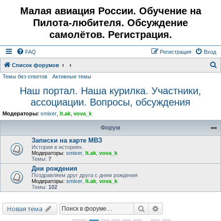
Малая авиация России. Обучение на
Пилота-любителя. Обсуждение
самолётов. Регистрация.
FAQ
Регистрация
Вход
Список форумов
Темы без ответов
Активные темы
о
Наш портал. Наша курилка. Участники,
и
ассоциации. Вопросы, обсуждения
с
к
Модераторы:
smixer
,
lt.ak
,
vova_k
Форум
Записки на карте МВЗ
История в историях.
Модераторы:
smixer
,
lt.ak
,
vova_k
Темы:
7
Дни рождения
Поздравляем друг друга с днем рождения
Модераторы:
smixer
,
lt.ak
,
vova_k
Темы:
102
Поиск
Расширенный поис
Новая тема