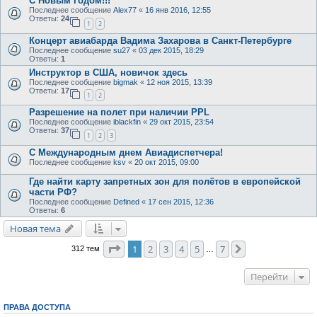
С Новым Годом!!!
Последнее сообщение
Alex77
«
16 янв 2016, 12:55
Ответы:
24
1
2
Концерт авиабарда Вадима Захарова в Санкт-Петербурге
Последнее сообщение
su27
«
03 дек 2015, 18:29
Ответы:
1
Инструктор в США, новичок здесь
Последнее сообщение
bigmak
«
12 ноя 2015, 13:39
Ответы:
17
1
2
Разрешение на полет при наличии PPL
Последнее сообщение
iblackfin
«
29 окт 2015, 23:54
Ответы:
37
1
2
3
С Международным днем Авиадиспетчера!
Последнее сообщение
ksv
«
20 окт 2015, 09:00
Где найти карту запретных зон для полётов в европейской
части РФ?
Последнее сообщение
Defined
«
17 сен 2015, 12:36
Ответы:
6
Новая тема
Страница
1
из
7
1
2
3
4
5
7
След.
312 тем
…
Перейти
ПРАВА ДОСТУПА