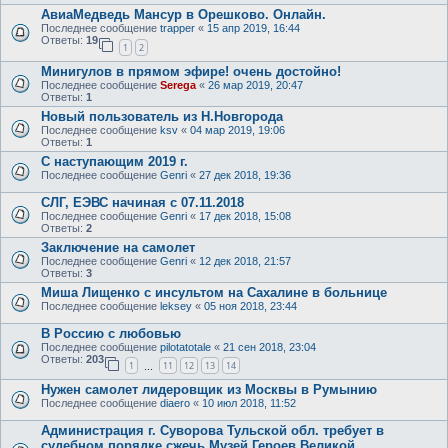
АвиаМедведь Мансур в Орешково. Онлайн.
Последнее сообщение
trapper
«
15 апр 2019, 16:44
Ответы:
19
1
2
Минигулов в прямом эфире! очень достойно!
Последнее сообщение
Serega
«
26 мар 2019, 20:47
Ответы:
1
Новый пользователь из Н.Новгорода
Последнее сообщение
ksv
«
04 мар 2019, 19:06
Ответы:
1
С наступающим 2019 г.
Последнее сообщение
Genri
«
27 дек 2018, 19:36
СЛГ, ЕЭВС начиная с 07.11.2018
Последнее сообщение
Genri
«
17 дек 2018, 15:08
Ответы:
2
Заключение на самолет
Последнее сообщение
Genri
«
12 дек 2018, 21:57
Ответы:
3
Миша Лищенко с инсультом на Сахалине в больнице
Последнее сообщение
leksey
«
05 ноя 2018, 23:44
В Россию с любовью
Последнее сообщение
pilotatotale
«
21 сен 2018, 23:04
Ответы:
203
1
11
12
13
14
…
Нужен самолет лидеровщик из Москвы в Румынию
Последнее сообщение
diaero
«
10 июл 2018, 11:52
Администрация г. Суворова Тульской обл. требует в
судебном порядке сжечь Музей Героев Великой