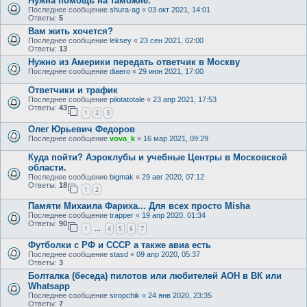
Нужна помощь на таможне.
Последнее сообщение
shura-ag
«
03 окт 2021, 14:01
Ответы:
5
Вам жить хочется?
Последнее сообщение
leksey
«
23 сен 2021, 02:00
Ответы:
13
Нужно из Америки передать ответчик в Москву
Последнее сообщение
diaero
«
29 июн 2021, 17:00
Ответчики и трафик
Последнее сообщение
pilotatotale
«
23 апр 2021, 17:53
Ответы:
43
1
2
3
Олег Юрьевич Федоров
Последнее сообщение
vova_k
«
16 мар 2021, 09:29
Куда пойти? Аэроклубы и учебные Центры в Московской
области.
Последнее сообщение
bigmak
«
29 авг 2020, 07:12
Ответы:
18
1
2
Памяти Михаила Фариха... Для всех просто Misha
Последнее сообщение
trapper
«
19 апр 2020, 01:34
Ответы:
90
1
4
5
6
7
…
Футболки с РФ и СССР а также авиа есть
Последнее сообщение
stasd
«
09 апр 2020, 05:37
Ответы:
3
Болталка (беседа) пилотов или любителей АОН в ВК или
Whatsapp
Последнее сообщение
siropchik
«
24 янв 2020, 23:35
Ответы:
7