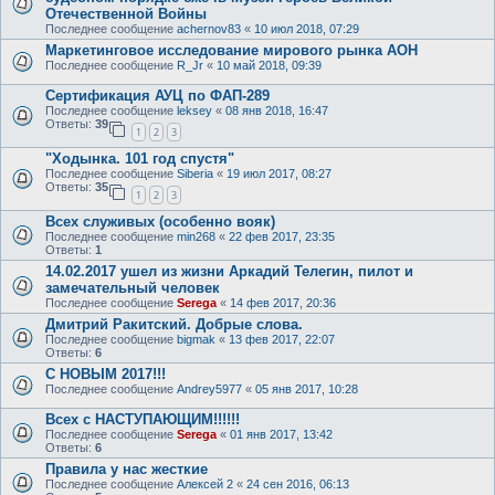
Отечественной Войны
Последнее сообщение
achernov83
«
10 июл 2018, 07:29
Маркетинговое исследование мирового рынка АОН
Последнее сообщение
R_Jr
«
10 май 2018, 09:39
Сертификация АУЦ по ФАП-289
Последнее сообщение
leksey
«
08 янв 2018, 16:47
Ответы:
39
1
2
3
"Ходынка. 101 год спустя"
Последнее сообщение
Siberia
«
19 июл 2017, 08:27
Ответы:
35
1
2
3
Всех служивых (особенно вояк)
Последнее сообщение
min268
«
22 фев 2017, 23:35
Ответы:
1
14.02.2017 ушел из жизни Аркадий Телегин, пилот и
замечательный человек
Последнее сообщение
Serega
«
14 фев 2017, 20:36
Дмитрий Ракитский. Добрые слова.
Последнее сообщение
bigmak
«
13 фев 2017, 22:07
Ответы:
6
С НОВЫМ 2017!!!
Последнее сообщение
Andrey5977
«
05 янв 2017, 10:28
Всех с НАСТУПАЮЩИМ!!!!!!
Последнее сообщение
Serega
«
01 янв 2017, 13:42
Ответы:
6
Правила у нас жесткие
Последнее сообщение
Алексей 2
«
24 сен 2016, 06:13