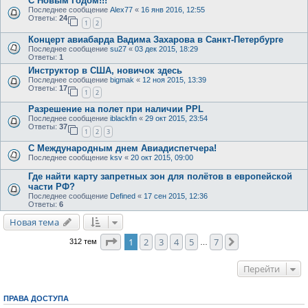
С Новым Годом!!!
Последнее сообщение
Alex77
«
16 янв 2016, 12:55
Ответы:
24
1
2
Концерт авиабарда Вадима Захарова в Санкт-Петербурге
Последнее сообщение
su27
«
03 дек 2015, 18:29
Ответы:
1
Инструктор в США, новичок здесь
Последнее сообщение
bigmak
«
12 ноя 2015, 13:39
Ответы:
17
1
2
Разрешение на полет при наличии PPL
Последнее сообщение
iblackfin
«
29 окт 2015, 23:54
Ответы:
37
1
2
3
С Международным днем Авиадиспетчера!
Последнее сообщение
ksv
«
20 окт 2015, 09:00
Где найти карту запретных зон для полётов в европейской
части РФ?
Последнее сообщение
Defined
«
17 сен 2015, 12:36
Ответы:
6
Новая тема
Страница
1
из
7
1
2
3
4
5
7
След.
312 тем
…
Перейти
ПРАВА ДОСТУПА