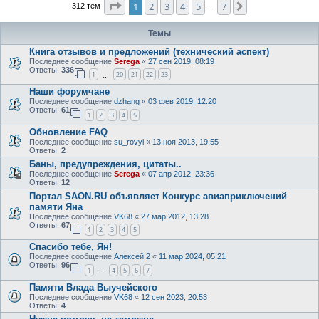
Страница
1
из
7
1
2
3
4
5
7
След.
312 тем
…
Темы
Книга отзывов и предложений (технический аспект)
Последнее сообщение
Serega
«
27 сен 2019, 08:19
Ответы:
336
1
20
21
22
23
…
Наши форумчане
Последнее сообщение
dzhang
«
03 фев 2019, 12:20
Ответы:
61
1
2
3
4
5
Обновление FAQ
Последнее сообщение
su_rovyi
«
13 ноя 2013, 19:55
Ответы:
2
Баны, предупреждения, цитаты..
Последнее сообщение
Serega
«
07 апр 2012, 23:36
Ответы:
12
Портал SAON.RU объявляет Конкурс авиаприключений
памяти Яна
Последнее сообщение
VK68
«
27 мар 2012, 13:28
Ответы:
67
1
2
3
4
5
Спасибо тебе, Ян!
Последнее сообщение
Алексей 2
«
11 мар 2024, 05:21
Ответы:
96
1
4
5
6
7
…
Памяти Влада Выучейского
Последнее сообщение
VK68
«
12 сен 2023, 20:53
Ответы:
4