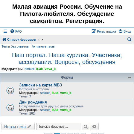
Малая авиация России. Обучение на
Пилота-любителя. Обсуждение
самолётов. Регистрация.
FAQ
Регистрация
Вход
Список форумов
Темы без ответов
Активные темы
о
Наш портал. Наша курилка. Участники,
и
ассоциации. Вопросы, обсуждения
с
к
Модераторы:
smixer
,
lt.ak
,
vova_k
Форум
Записки на карте МВЗ
История в историях.
Модераторы:
smixer
,
lt.ak
,
vova_k
Темы:
7
Дни рождения
Поздравляем друг друга с днем рождения
Модераторы:
smixer
,
lt.ak
,
vova_k
Темы:
102
Поиск
Расширенный поис
Новая тема