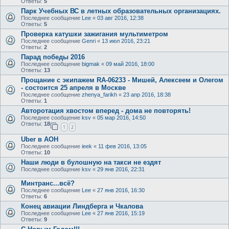
Ответы:
5
Парк Учебных ВС в летных образовательных организациях.
Последнее сообщение
Lee
«
03 авг 2016, 12:38
Ответы:
5
Проверка катушки зажигания мультиметром
Последнее сообщение
Genri
«
13 июл 2016, 23:21
Ответы:
2
Парад победы 2016
Последнее сообщение
bigmak
«
09 май 2016, 18:00
Ответы:
13
Прощание с экипажем RA-06233 - Мишей, Алексеем и Олегом
- состоится 25 апреля в Москве
Последнее сообщение
zhenya_farikh
«
23 апр 2016, 18:38
Ответы:
1
Авторотация хвостом вперед - дома не повторять!
Последнее сообщение
ksv
«
05 мар 2016, 14:50
Ответы:
18
1
2
Uber в АОН
Последнее сообщение
ieek
«
11 фев 2016, 13:05
Ответы:
10
Наши люди в булошную на такси не ездят
Последнее сообщение
ksv
«
29 янв 2016, 22:31
Минтранс...всё?
Последнее сообщение
Lee
«
27 янв 2016, 16:30
Ответы:
6
Конец авиации Линдберга и Чкалова
Последнее сообщение
Lee
«
27 янв 2016, 15:19
Ответы:
9