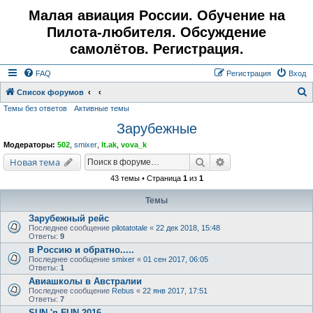
Малая авиация России. Обучение на
Пилота-любителя. Обсуждение
самолётов. Регистрация.
FAQ
Регистрация
Вход
Список форумов
Темы без ответов
Активные темы
о
Зарубежные
и
с
Модераторы:
502
,
smixer
,
lt.ak
,
vova_k
к
Поиск
Расширенный поис
Новая тема
43 темы • Страница
1
из
1
Темы
Зарубежный рейс
Последнее сообщение
pilotatotale
«
22 дек 2018, 15:48
Ответы:
9
в Россию и обратно.....
Последнее сообщение
smixer
«
01 сен 2017, 06:05
Ответы:
1
Авиашколы в Австралии
Последнее сообщение
Rebus
«
22 янв 2017, 17:51
Ответы:
7
SUN 'n FUN 2016