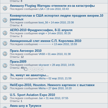
Ответы:
8
Авиашоу Flugtag Warngau отменили из-за катастрофы
Последнее сообщение
LSA
«
19 сен 2010, 03:43
Конвертоплан в США испортил людям праздник вихрем.10
раненых
Последнее сообщение
boot_56
«
14 июн 2010, 23:38
Ответы:
4
AERO-2010 Фридрихсхафен, 8-11 апреля
Последнее сообщение
engin
«
14 июн 2010, 00:26
Ответы:
3
Авиационный слет имени С.П. Королева 2010
Последнее сообщение
-------------
«
13 июн 2010, 15:59
Прага Aeroexpo 2010
Последнее сообщение
VK68
«
01 июн 2010, 01:38
Ответы:
12
Прага-2009
Последнее сообщение
skyraver
«
28 апр 2010, 14:05
Ответы:
49
1
2
3
4
Эх, живут же авиаторы...
Последнее сообщение
Misha
«
02 мар 2010, 21:59
HeliExpo-2010, Houston. Немного картинок с выставки
Последнее сообщение
Misha
«
27 фев 2010, 10:20
U.S. Sport Aviation Expo 2010
Последнее сообщение
Jan
«
31 янв 2010, 07:55
Ответы:
1
Авиа шоу в Тукумсе