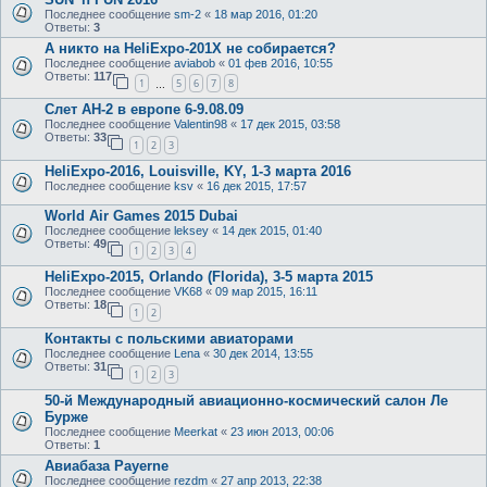
Последнее сообщение
sm-2
«
18 мар 2016, 01:20
Ответы:
3
А никто на HeliExpo-201X не собирается?
Последнее сообщение
aviabob
«
01 фев 2016, 10:55
Ответы:
117
1
5
6
7
8
…
Слет АН-2 в европе 6-9.08.09
Последнее сообщение
Valentin98
«
17 дек 2015, 03:58
Ответы:
33
1
2
3
HeliExpo-2016, Louisville, KY, 1-3 марта 2016
Последнее сообщение
ksv
«
16 дек 2015, 17:57
World Air Games 2015 Dubai
Последнее сообщение
leksey
«
14 дек 2015, 01:40
Ответы:
49
1
2
3
4
HeliExpo-2015, Orlando (Florida), 3-5 марта 2015
Последнее сообщение
VK68
«
09 мар 2015, 16:11
Ответы:
18
1
2
Контакты с польскими авиаторами
Последнее сообщение
Lena
«
30 дек 2014, 13:55
Ответы:
31
1
2
3
50-й Международный авиационно-космический салон Ле
Бурже
Последнее сообщение
Meerkat
«
23 июн 2013, 00:06
Ответы:
1
Авиабаза Payerne
Последнее сообщение
rezdm
«
27 апр 2013, 22:38