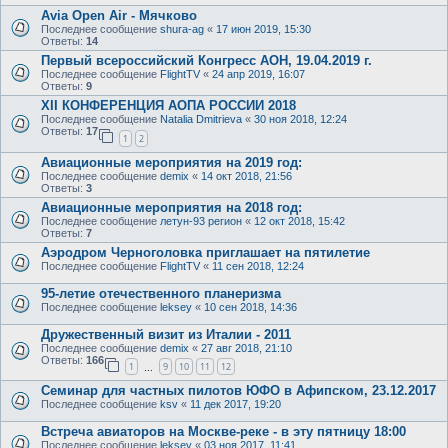
Avia Open Air - Мячково
Последнее сообщение
shura-ag
«
17 июн 2019, 15:30
Ответы:
14
Первый всероссийский Конгресс АОН, 19.04.2019 г.
Последнее сообщение
FlightTV
«
24 апр 2019, 16:07
Ответы:
9
XII КОНФЕРЕНЦИЯ АОПА РОССИИ 2018
Последнее сообщение
Natalia Dmitrieva
«
30 ноя 2018, 12:24
Ответы:
17
1
2
Авиационные мероприятия на 2019 год:
Последнее сообщение
demix
«
14 окт 2018, 21:56
Ответы:
3
Авиационные мероприятия на 2018 год:
Последнее сообщение
летун-93 регион
«
12 окт 2018, 15:42
Ответы:
7
Аэродром Черноголовка приглашает на пятилетие
Последнее сообщение
FlightTV
«
11 сен 2018, 12:24
95-летие отечественного планеризма
Последнее сообщение
leksey
«
10 сен 2018, 14:36
Дружественный визит из Италии - 2011
Последнее сообщение
demix
«
27 авг 2018, 21:10
Ответы:
166
1
9
10
11
12
…
Семинар для частных пилотов ЮФО в Афипском, 23.12.2017
Последнее сообщение
ksv
«
11 дек 2017, 19:20
Встреча авиаторов на Москве-реке - в эту пятницу 18:00
Последнее сообщение
leksey
«
03 ноя 2017, 11:41