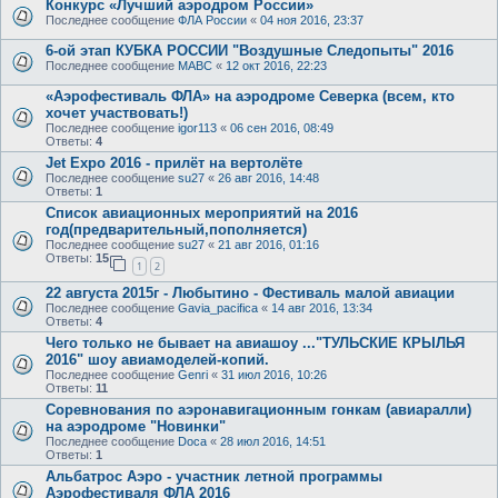
Конкурс «Лучший аэродром России»
Последнее сообщение
ФЛА России
«
04 ноя 2016, 23:37
6-ой этап КУБКА РОССИИ "Воздушные Следопыты" 2016
Последнее сообщение
МАВС
«
12 окт 2016, 22:23
«Аэрофестиваль ФЛА» на аэродроме Северка (всем, кто
хочет участвовать!)
Последнее сообщение
igor113
«
06 сен 2016, 08:49
Ответы:
4
Jet Expo 2016 - прилёт на вертолёте
Последнее сообщение
su27
«
26 авг 2016, 14:48
Ответы:
1
Список авиационных мероприятий на 2016
год(предварительный,пополняется)
Последнее сообщение
su27
«
21 авг 2016, 01:16
Ответы:
15
1
2
22 августа 2015г - Любытино - Фестиваль малой авиации
Последнее сообщение
Gavia_pacifica
«
14 авг 2016, 13:34
Ответы:
4
Чего только не бывает на авиашоу ..."ТУЛЬСКИЕ КРЫЛЬЯ
2016" шоу авиамоделей-копий.
Последнее сообщение
Genri
«
31 июл 2016, 10:26
Ответы:
11
Соревнования по аэронавигационным гонкам (авиаралли)
на аэродроме "Новинки"
Последнее сообщение
Doca
«
28 июл 2016, 14:51
Ответы:
1
Альбатрос Аэро - участник летной программы
Аэрофестиваля ФЛА 2016