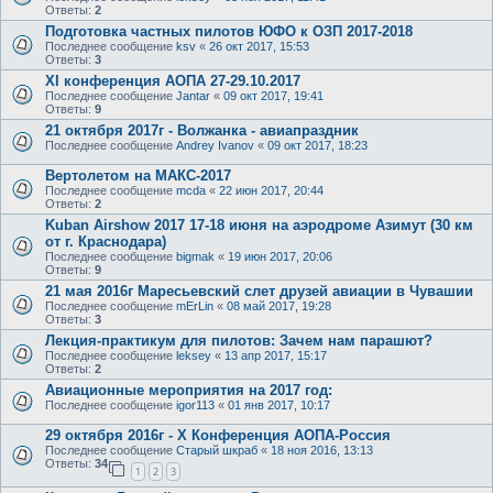
Ответы:
2
Подготовка частных пилотов ЮФО к ОЗП 2017-2018
Последнее сообщение
ksv
«
26 окт 2017, 15:53
Ответы:
3
XI конференция АОПА 27-29.10.2017
Последнее сообщение
Jantar
«
09 окт 2017, 19:41
Ответы:
9
21 октября 2017г - Волжанка - авиапраздник
Последнее сообщение
Andrey Ivanov
«
09 окт 2017, 18:23
Вертолетом на МАКС-2017
Последнее сообщение
mcda
«
22 июн 2017, 20:44
Ответы:
2
Kuban Airshow 2017 17-18 июня на аэродроме Азимут (30 км
от г. Краснодара)
Последнее сообщение
bigmak
«
19 июн 2017, 20:06
Ответы:
9
21 мая 2016г Маресьевский слет друзей авиации в Чувашии
Последнее сообщение
mErLin
«
08 май 2017, 19:28
Ответы:
3
Лекция-практикум для пилотов: Зачем нам парашют?
Последнее сообщение
leksey
«
13 апр 2017, 15:17
Ответы:
2
Авиационные мероприятия на 2017 год:
Последнее сообщение
igor113
«
01 янв 2017, 10:17
29 октября 2016г - X Конференция АОПА-Россия
Последнее сообщение
Старый шкраб
«
18 ноя 2016, 13:13
Ответы:
34
1
2
3