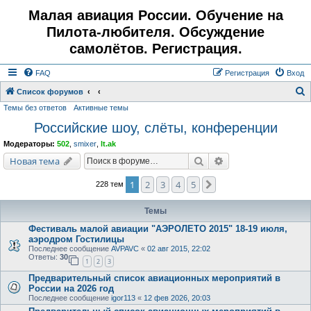
Малая авиация России. Обучение на
Пилота-любителя. Обсуждение
самолётов. Регистрация.
FAQ
Регистрация
Вход
Список форумов
Темы без ответов
Активные темы
о
Российские шоу, слёты, конференции
и
с
Модераторы:
502
,
smixer
,
lt.ak
к
Поиск
Расширенный поис
Новая тема
1
2
3
4
5
След.
228 тем
Темы
Фестиваль малой авиации "АЭРОЛЕТО 2015" 18-19 июля,
аэродром Гостилицы
Последнее сообщение
AVPAVC
«
02 авг 2015, 22:02
Ответы:
30
1
2
3
Предварительный список авиационных мероприятий в
России на 2026 год
Последнее сообщение
igor113
«
12 фев 2026, 20:03