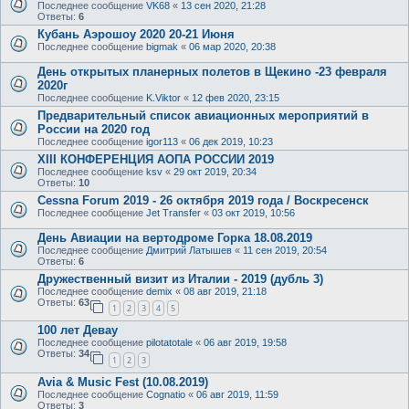
Последнее сообщение
VK68
«
13 сен 2020, 21:28
Ответы:
6
Кубань Аэрошоу 2020 20-21 Июня
Последнее сообщение
bigmak
«
06 мар 2020, 20:38
День открытых планерных полетов в Щекино -23 февраля
2020г
Последнее сообщение
K.Viktor
«
12 фев 2020, 23:15
Предварительный список авиационных мероприятий в
России на 2020 год
Последнее сообщение
igor113
«
06 дек 2019, 10:23
XIII КОНФЕРЕНЦИЯ АОПА РОССИИ 2019
Последнее сообщение
ksv
«
29 окт 2019, 20:34
Ответы:
10
Cessna Forum 2019 - 26 октября 2019 года / Воскресенск
Последнее сообщение
Jet Transfer
«
03 окт 2019, 10:56
День Авиации на вертодроме Горка 18.08.2019
Последнее сообщение
Дмитрий Латышев
«
11 сен 2019, 20:54
Ответы:
6
Дружественный визит из Италии - 2019 (дубль 3)
Последнее сообщение
demix
«
08 авг 2019, 21:18
Ответы:
63
1
2
3
4
5
100 лет Девау
Последнее сообщение
pilotatotale
«
06 авг 2019, 19:58
Ответы:
34
1
2
3
Avia & Music Fest (10.08.2019)
Последнее сообщение
Cognatio
«
06 авг 2019, 11:59
Ответы:
3