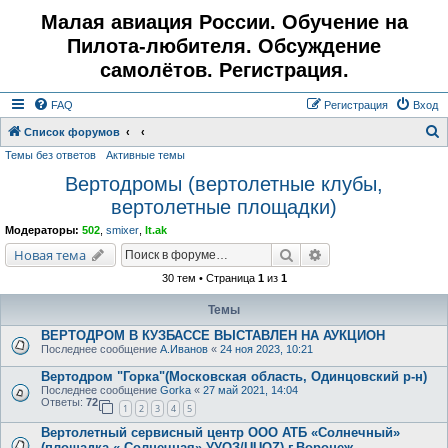
Малая авиация России. Обучение на
Пилота-любителя. Обсуждение
самолётов. Регистрация.
FAQ
Регистрация
Вход
Список форумов
Темы без ответов
Активные темы
о
Вертодромы (вертолетные клубы,
и
вертолетные площадки)
с
к
Модераторы:
502
,
smixer
,
lt.ak
Поиск
Расширенный поис
Новая тема
30 тем • Страница
1
из
1
Темы
ВЕРТОДРОМ В КУЗБАССЕ ВЫСТАВЛЕН НА АУКЦИОН
Последнее сообщение
А.Иванов
«
24 ноя 2023, 10:21
Вертодром "Горка"(Московская область, Одинцовский р-н)
Последнее сообщение
Gorka
«
27 май 2021, 14:04
Ответы:
72
1
2
3
4
5
Вертолетный сервисный центр ООО АТБ «Солнечный»
(площадка « Солнечная» УУОЗ/UUOZ) г.Воронеж.