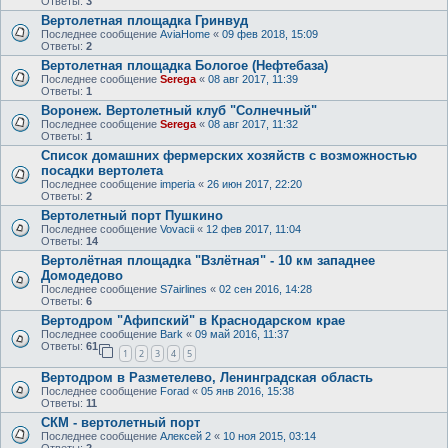
Ответы:
3
Вертолетная площадка Гринвуд
Последнее сообщение
AviaHome
«
09 фев 2018, 15:09
Ответы:
2
Вертолетная площадка Бологое (Нефтебаза)
Последнее сообщение
Serega
«
08 авг 2017, 11:39
Ответы:
1
Воронеж. Вертолетный клуб "Солнечный"
Последнее сообщение
Serega
«
08 авг 2017, 11:32
Ответы:
1
Список домашних фермерских хозяйств с возможностью
посадки вертолета
Последнее сообщение
imperia
«
26 июн 2017, 22:20
Ответы:
2
Вертолетный порт Пушкино
Последнее сообщение
Vovacii
«
12 фев 2017, 11:04
Ответы:
14
Вертолётная площадка "Взлётная" - 10 км западнее
Домодедово
Последнее сообщение
S7airlines
«
02 сен 2016, 14:28
Ответы:
6
Вертодром "Афипский" в Краснодарском крае
Последнее сообщение
Bark
«
09 май 2016, 11:37
Ответы:
61
1
2
3
4
5
Вертодром в Разметелево, Ленинградская область
Последнее сообщение
Forad
«
05 янв 2016, 15:38
Ответы:
11
СКМ - вертолетный порт
Последнее сообщение
Алексей 2
«
10 ноя 2015, 03:14
Ответы:
2