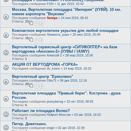
Последнее сообщение
FDN
«
11 дек 2019, 10:42
Москва. Вертолетная площадка "Империя" (УУВЙ). 10 км.
южнее аэропорта "Внуково"
Последнее сообщение
Serega
«
14 ноя 2019, 08:43
Ответы:
23
1
2
Компактное вертолетное укрытие для любой площадки
Последнее сообщение
Ломмета_аэро
«
25 июн 2019, 20:49
Ответы:
16
1
2
Вертолетный сервисный центр «СИТИКОПТЕР» на базе
вертодрома «Аносино-2» (УУВЫ / UUWY)
Последнее сообщение
Алексей 2
«
28 мар 2019, 15:56
Ответы:
1
АКЦИЯ ОТ ВЕРТОДРОМА «ГОРКА»
Последнее сообщение
dv_kotov
«
14 мар 2019, 18:33
Вертолетный центр "Ермолино"
Последнее сообщение
Otto71
«
06 дек 2018, 12:16
Ответы:
20
1
2
Вертолетная площадка "Правый берег". Кострома - душа
России.
Последнее сообщение
pravybereg
«
15 окт 2018, 08:55
Ответы:
6
Работает ли площадка Волен?
Последнее сообщение
Heliport-Moscow
«
03 авг 2018, 16:02
Ответы:
2
Питер. Девяткино.
Последнее сообщение
engin
«
02 авг 2018, 22:39