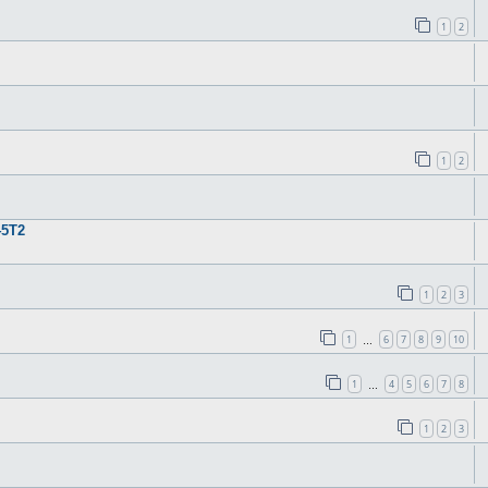
1
2
1
2
45T2
1
2
3
1
6
7
8
9
10
…
1
4
5
6
7
8
…
1
2
3