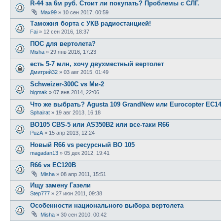
R-44 за 6м руб. Стоит ли покупать? Проблемы с СЛГ.
Max99
»
10 сен 2017, 00:59
Таможня борта с УКВ радиостанцией!
Fai
»
12 сен 2016, 18:37
ПОС для вертолета?
Misha
»
29 янв 2016, 17:23
есть 5-7 млн, хочу двухместный вертолет
Дмитрий32
»
03 авг 2015, 01:49
Schweizer-300C vs Ми-2
bigmak
»
07 янв 2014, 22:06
Что же выбрать? Agusta 109 GrandNew или Eurocopter EC1
Sphairat
»
19 авг 2013, 16:18
BO105 CBS-5 или AS350B2 или все-таки R66
PuzA
»
15 апр 2013, 12:24
Новый R66 vs ресурсный BO 105
magadan13
»
05 дек 2012, 19:41
R66 vs EC120B
Misha
»
08 апр 2011, 15:51
Ищу замену Газели
Step777
»
27 июн 2011, 09:38
Особенности национального выбора вертолета
Misha
»
30 сен 2010, 00:42