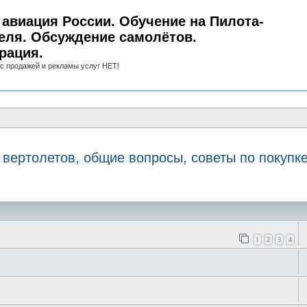
авиация России. Обучение на Пилота-
еля. Обсуждение самолётов.
рация.
с продажей и рекламы услуг НЕТ!
вертолетов, общие вопросы, советы по покупк
иск
1
2
3
4