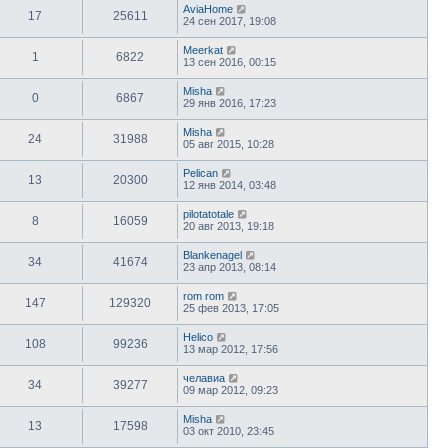
AviaHome
17
25611
24 сен 2017, 19:08
Meerkat
1
6822
13 сен 2016, 00:15
Misha
0
6867
29 янв 2016, 17:23
Misha
24
31988
05 авг 2015, 10:28
Pelican
13
20300
12 янв 2014, 03:48
pilotatotale
8
16059
20 авг 2013, 19:18
Blankenagel
34
41674
23 апр 2013, 08:14
rom rom
147
129320
25 фев 2013, 17:05
Helico
108
99236
13 мар 2012, 17:56
челавиа
34
39277
09 мар 2012, 09:23
Misha
13
17598
03 окт 2010, 23:45