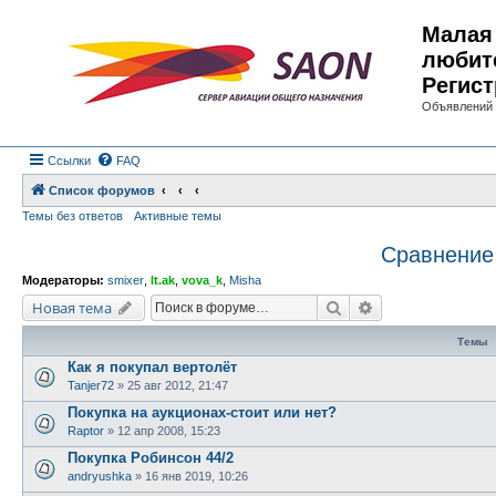
Малая 
любит
Регист
Объявлений 
Ссылки
FAQ
Список форумов
Темы без ответов
Активные темы
Сравнение 
Модераторы:
smixer
,
lt.ak
,
vova_k
,
Misha
Поиск
Расширенный по
Новая тема
Темы
Как я покупал вертолёт
Tanjer72
»
25 авг 2012, 21:47
Покупка на аукционах-стоит или нет?
Raptor
»
12 апр 2008, 15:23
Покупка Робинсон 44/2
andryushka
»
16 янв 2019, 10:26